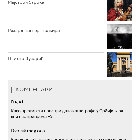
Мајстори барока
Рихард Вагнер: Валкира
Цвијета Зузорић
КОМЕНТАРИ
Da, ali...
Како преживети прва три дана катастрофе у Србији, и за
шта нас припрема ЕУ
Dvojnik mog oca
Вероватно свако од нас има свог двојника са којим дели и