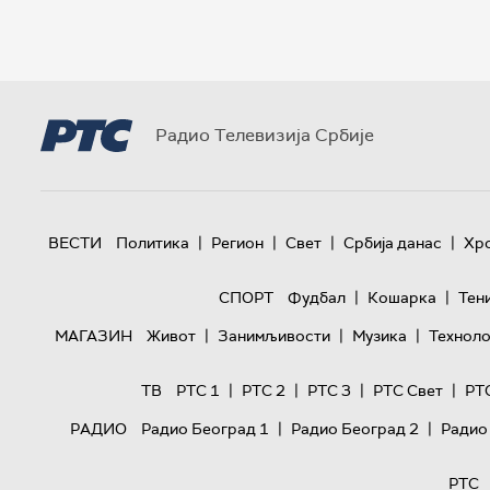
Радио Телевизија Србије
|
|
|
|
ВЕСТИ
Политика
Регион
Свет
Србија данас
Хр
|
|
СПОРТ
Фудбал
Кошарка
Тен
|
|
|
МАГАЗИН
Живот
Занимљивости
Музика
Техноло
|
|
|
|
ТВ
РТС 1
РТС 2
РТС 3
РТС Свет
РТ
|
|
РАДИО
Радио Београд 1
Радио Београд 2
Радио
РТС