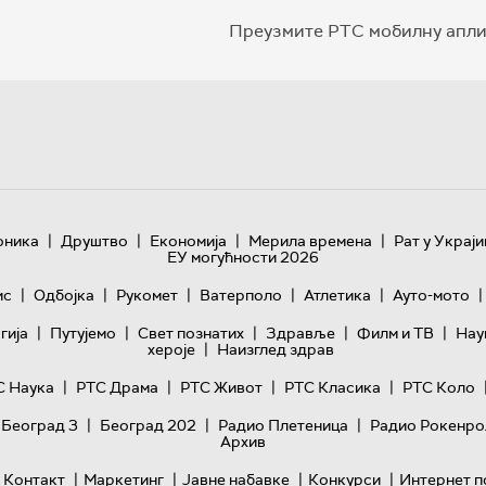
Преузмите РТС мобилну апли
|
|
|
|
оника
Друштво
Економија
Мерила времена
Рат у Украји
ЕУ могућности 2026
|
|
|
|
|
|
ис
Одбојка
Рукомет
Ватерполо
Атлетика
Ауто-мото
|
|
|
|
|
гијa
Путујемо
Свет познатих
Здравље
Филм и ТВ
Нау
|
хероје
Наизглед здрав
|
|
|
|
С Наука
РТС Драма
РТС Живот
РТС Класика
РТС Коло
|
|
|
 Београд 3
Београд 202
Радио Плетеница
Радио Рокенро
Архив
|
|
|
|
Контакт
Маркетинг
Јавне набавке
Конкурси
Интернет п