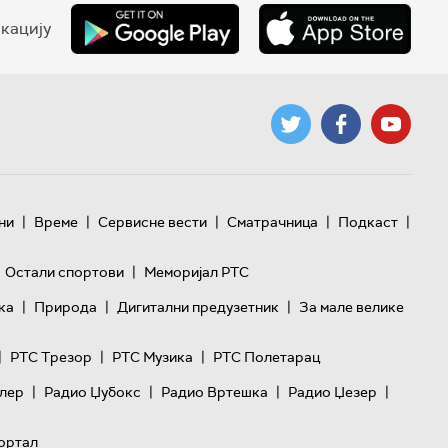
кацију
|
|
|
|
|
ни
Време
Сервисне вести
Сматрачница
Подкаст
|
Остали спортови
Меморијал РТС
|
|
|
ка
Природа
Дигитални предузетник
За мале велике
|
|
|
РТС Трезор
РТС Музика
РТС Полетарац
|
|
|
|
лер
Радио Џубокс
Радио Вртешка
Радио Џезер
ортал