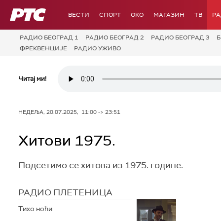
РТС
ВЕСТИ
СПОРТ
OKO
МАГАЗИН
ТВ
Р
РАДИО БЕОГРАД 1
РАДИО БЕОГРАД 2
РАДИО БЕОГРАД 3
Б
ФРЕКВЕНЦИЈЕ
РАДИО УЖИВО
Читај ми!
НЕДЕЉА, 20.07.2025, 11:00 -> 23:51
Хитови 1975.
Подсетимо се хитова из 1975. године.
РАДИО ПЛЕТЕНИЦА
Тихо ноћи