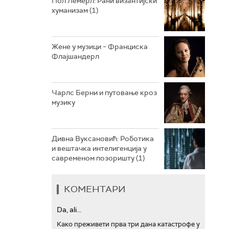
Пол Лемерл: Рани византијски
хуманизам (1)
АРХИВ
Жене у музици – Франциска
Флајшандерл
Чарлс Берни и путовање кроз
музику
Дивна Вуксановић: Роботика
и вештачка интелигенција у
савременом позоришту (1)
КОМЕНТАРИ
Da, ali...
Како преживети прва три дана катастрофе у