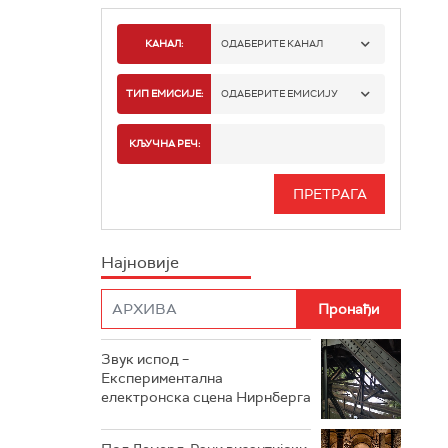
КАНАЛ:
ОДАБЕРИТЕ КАНАЛ
РАДИО БЕОГРАД 1
ТИП ЕМИСИЈЕ:
ОДАБЕРИТЕ ЕМИСИЈУ
РАДИО БЕОГРАД 2
СПОРТ
КЉУЧНА РЕЧ:
РАДИО БЕОГРАД 3
СЕРИЈА
БЕОГРАД 202
ИНФО
Најновије
РАДИО ПЛЕТЕНИЦА
ФИЛМ
РАДИО РОКЕНРОЛЕР
РАДИО ЏУБОКС
Звук испод –
Експериментална
РАДИО ВРТЕШКА
електронска сцена Нирнберга
РАДИО ЏЕЗЕР