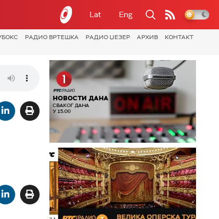
Lat
Eng
УБОКС
РАДИО ВРТЕШКА
РАДИО ЏЕЗЕР
АРХИВ
КОНТАКТ