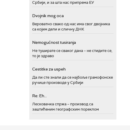
Србији, и за шта нас припрема ЕУ
Dvojnik mog oca
Вероватно свако од нас има свог двојника
са којим дели и сличну ДНК
Nemogućnost tusiranja
Не туширате се сваког дана – не стидите се,
то је здраво
Cestitke za uspeh
Да ли сте знали да се најбоље грамофонске
ручице производе у Србији
Re: Eh...
Лесковачка спржа – производ са
заштићеним географским пореклом