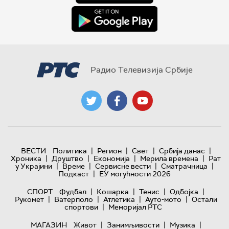
Радио Телевизија Србије
|
|
|
|
ВЕСТИ
Политика
Регион
Свет
Србија данас
|
|
|
|
Хроника
Друштво
Економија
Мерила времена
Рат
|
|
|
|
у Украјини
Време
Сервисне вести
Сматрачница
|
Подкаст
ЕУ могућности 2026
|
|
|
|
СПОРТ
Фудбал
Кошарка
Тенис
Одбојка
|
|
|
|
Рукомет
Ватерполо
Атлетика
Ауто-мото
Остали
|
спортови
Меморијал РТС
|
|
|
МАГАЗИН
Живот
Занимљивости
Музика