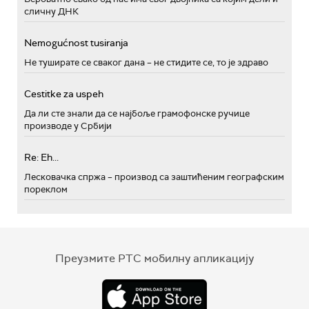
сличну ДНК
Nemogućnost tusiranja
Не туширате се сваког дана – не стидите се, то је здраво
Cestitke za uspeh
Да ли сте знали да се најбоље грамофонске ручице
производе у Србији
Re: Eh...
Лесковачка спржа – производ са заштићеним географским
пореклом
Преузмите РТС мобилну апликацију