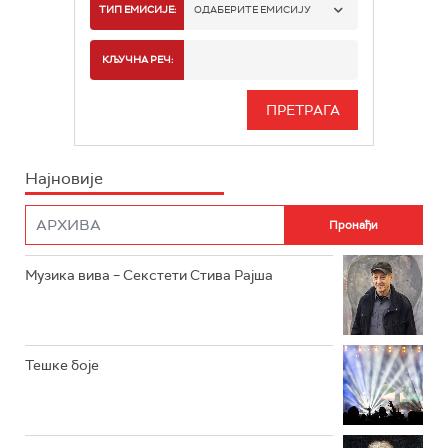
РАДИО БЕОГРАД 1
ТИП ЕМИСИЈЕ:
ОДАБЕРИТЕ ЕМИСИЈУ
РАДИО БЕОГРАД 2
СПОРТ
КЉУЧНА РЕЧ:
РАДИО БЕОГРАД 3
СЕРИЈА
БЕОГРАД 202
ИНФО
Најновије
РАДИО ПЛЕТЕНИЦА
ФИЛМ
РАДИО РОКЕНРОЛЕР
РАДИО ЏУБОКС
Музика вива – Секстети Стива Рајша
РАДИО ВРТЕШКА
РАДИО ЏЕЗЕР
Тешке боје
АРХИВ