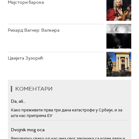
Мајстори барока
Рихард Вагнер: Валкира
Цвијета Зузорић
КОМЕНТАРИ
Da, ali...
Како преживети прва три дана катастрофе у Србији, и за
шта нас припрема ЕУ
Dvojnik mog oca
Вероватно свако од нас има свог двојника са којим дели и