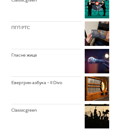
Classicgreen
ПГП РТС
Гласне жице
Евергрин азбука – Il Divo
Classicgreen