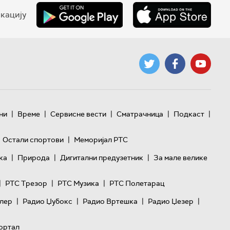
кацију
|
|
|
|
|
ни
Време
Сервисне вести
Сматрачница
Подкаст
|
Остали спортови
Меморијал РТС
|
|
|
ка
Природа
Дигитални предузетник
За мале велике
|
|
|
РТС Трезор
РТС Музика
РТС Полетарац
|
|
|
|
лер
Радио Џубокс
Радио Вртешка
Радио Џезер
ортал