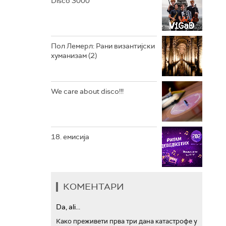
Disco 3000
АРХИВ
Пол Лемерл: Рани византијски
хуманизам (2)
We care about disco!!!
18. емисија
КОМЕНТАРИ
Da, ali...
Како преживети прва три дана катастрофе у