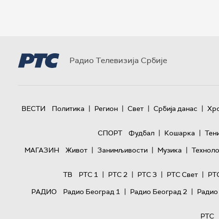
Радио Телевизија Србије
|
|
|
|
ВЕСТИ
Политика
Регион
Свет
Србија данас
Хр
|
|
СПОРТ
Фудбал
Кошарка
Тен
|
|
|
МАГАЗИН
Живот
Занимљивости
Музика
Техноло
|
|
|
|
ТВ
РТС 1
РТС 2
РТС 3
РТС Свет
РТ
|
|
РАДИО
Радио Београд 1
Радио Београд 2
Радио
РТС