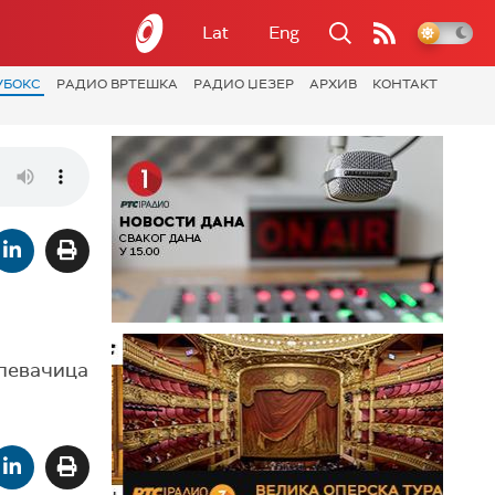
Lat
Eng
УБОКС
РАДИО ВРТЕШКА
РАДИО ЏЕЗЕР
АРХИВ
КОНТАКТ
 певачица