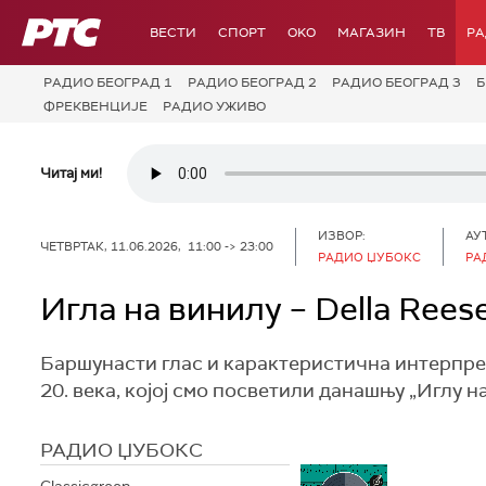
РТС
ВЕСТИ
СПОРТ
OKO
МАГАЗИН
ТВ
Р
РАДИО БЕОГРАД 1
РАДИО БЕОГРАД 2
РАДИО БЕОГРАД 3
Б
ФРЕКВЕНЦИЈЕ
РАДИО УЖИВО
Читај ми!
ИЗВОР:
АУ
ЧЕТВРТАК, 11.06.2026, 11:00 -> 23:00
РАДИО ЏУБОКС
РА
Игла на винилу – Della Rees
Баршунасти глас и карактеристична интерпре
20. века, којој смо посветили данашњу „Иглу н
РАДИО ЏУБОКС