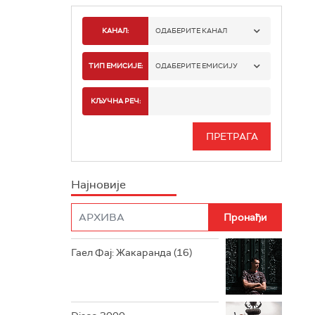
КАНАЛ:
ОДАБЕРИТЕ КАНАЛ
РАДИО БЕОГРАД 1
ТИП ЕМИСИЈЕ:
ОДАБЕРИТЕ ЕМИСИЈУ
РАДИО БЕОГРАД 2
СПОРТ
КЉУЧНА РЕЧ:
РАДИО БЕОГРАД 3
СЕРИЈА
БЕОГРАД 202
ИНФО
Најновије
РАДИО ПЛЕТЕНИЦА
ФИЛМ
РАДИО РОКЕНРОЛЕР
РАДИО ЏУБОКС
Гаел Фај: Жакаранда (16)
РАДИО ВРТЕШКА
РАДИО ЏЕЗЕР