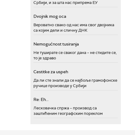
Србији, и за шта нас припрема ЕУ
Dvojnik mog oca
Вероватно свако од нас има свог двојника
са којим дели и сличну ДНК
Nemogućnost tusiranja
Не туширате се сваког дана – не стидите се,
то је здраво
Cestitke za uspeh
Да ли сте знали да се најбоље грамофонске
ручице производе у Србији
Re: Eh...
Лесковачка спржа – производ са
заштићеним географским пореклом