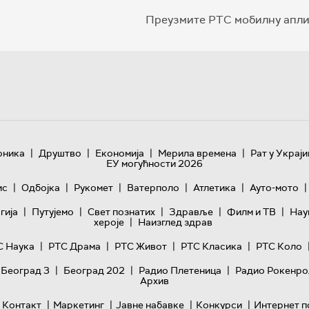
Преузмите РТС мобилну апли
|
|
|
|
оника
Друштво
Економија
Мерила времена
Рат у Украји
ЕУ могућности 2026
|
|
|
|
|
|
ис
Одбојка
Рукомет
Ватерполо
Атлетика
Ауто-мото
|
|
|
|
|
гијa
Путујемо
Свет познатих
Здравље
Филм и ТВ
Нау
|
хероје
Наизглед здрав
|
|
|
|
С Наука
РТС Драма
РТС Живот
РТС Класика
РТС Коло
|
|
|
 Београд 3
Београд 202
Радио Плетеница
Радио Рокенро
Архив
|
|
|
|
Контакт
Маркетинг
Јавне набавке
Конкурси
Интернет п