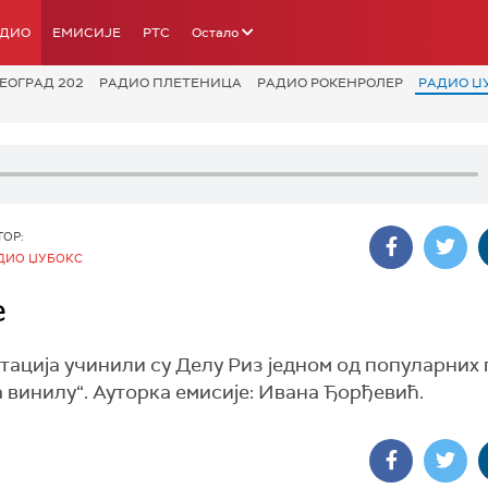
АДИО
ЕМИСИЈЕ
РТС
Остало
ЕОГРАД 202
РАДИО ПЛЕТЕНИЦА
РАДИО РОКЕНРОЛЕР
РАДИО Џ
ТОР:
ДИО ЏУБОКС
e
тација учинили су Делу Риз једном од популарних
а винилу“. Ауторка емисије: Ивана Ђорђевић.