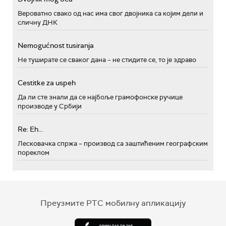
Вероватно свако од нас има свог двојника са којим дели и
сличну ДНК
Nemogućnost tusiranja
Не туширате се сваког дана – не стидите се, то је здраво
Cestitke za uspeh
Да ли сте знали да се најбоље грамофонске ручице
производе у Србији
Re: Eh...
Лесковачка спржа – производ са заштићеним географским
пореклом
Преузмите РТС мобилну апликацију