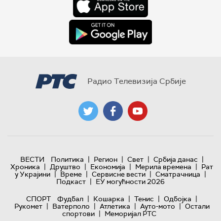
Радио Телевизија Србије
|
|
|
|
ВЕСТИ
Политика
Регион
Свет
Србија данас
|
|
|
|
Хроника
Друштво
Економија
Мерила времена
Рат
|
|
|
|
у Украјини
Време
Сервисне вести
Сматрачница
|
Подкаст
ЕУ могућности 2026
|
|
|
|
СПОРТ
Фудбал
Кошарка
Тенис
Одбојка
|
|
|
|
Рукомет
Ватерполо
Атлетика
Ауто-мото
Остали
|
спортови
Меморијал РТС