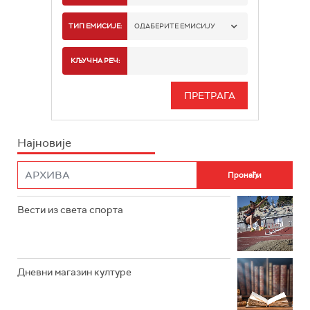
РАДИО БЕОГРАД 1
ТИП ЕМИСИЈЕ:
ОДАБЕРИТЕ ЕМИСИЈУ
РАДИО БЕОГРАД 2
СПОРТ
КЉУЧНА РЕЧ:
РАДИО БЕОГРАД 3
СЕРИЈА
БЕОГРАД 202
ИНФО
Најновије
РАДИО ПЛЕТЕНИЦА
ФИЛМ
РАДИО РОКЕНРОЛЕР
РАДИО ЏУБОКС
Вести из света спорта
РАДИО ВРТЕШКА
РАДИО ЏЕЗЕР
Дневни магазин културе
АРХИВ