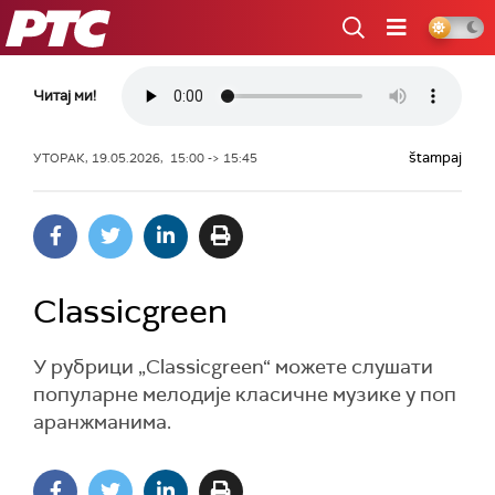
РТС
Читај ми!
štampaj
УТОРАК, 19.05.2026, 15:00 -> 15:45
Classicgreen
У рубрици „Classicgreen“ можете слушати
популарне мелодије класичне музике у поп
аранжманима.