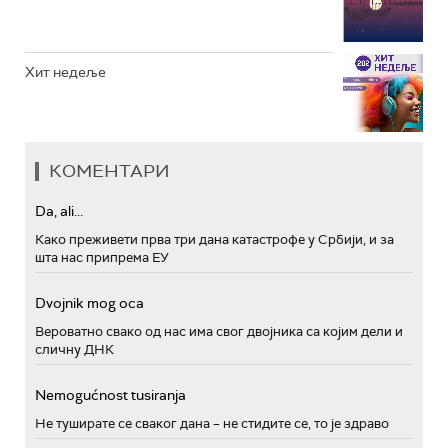
Хит недеље
КОМЕНТАРИ
Da, ali...
Како преживети прва три дана катастрофе у Србији, и за
шта нас припрема ЕУ
Dvojnik mog oca
Вероватно свако од нас има свог двојника са којим дели и
сличну ДНК
Nemogućnost tusiranja
Не туширате се сваког дана – не стидите се, то је здраво