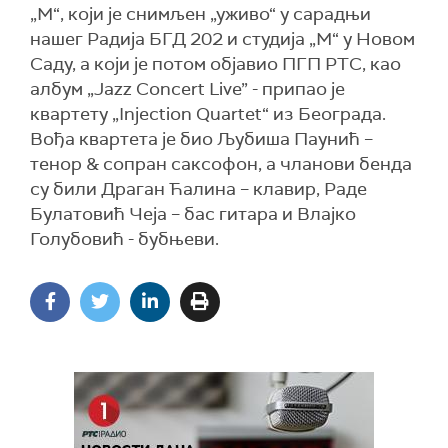
„М“, који је снимљен „уживо“ у сарадњи
нашег Радија БГД 202 и студија „М“ у Новом
Саду, а који је потом објавио ПГП РТС, као
албум „Jazz Concert Live” - припао је
квартету „Injection Quartet“ из Београда.
Вођа квартета је био Љубиша Паунић –
тенор & сопран саксофон, а чланови бенда
су били Драган Ћалина – клавир, Раде
Булатовић Чеја – бас гитара и Влајко
Голубовић - бубњеви.