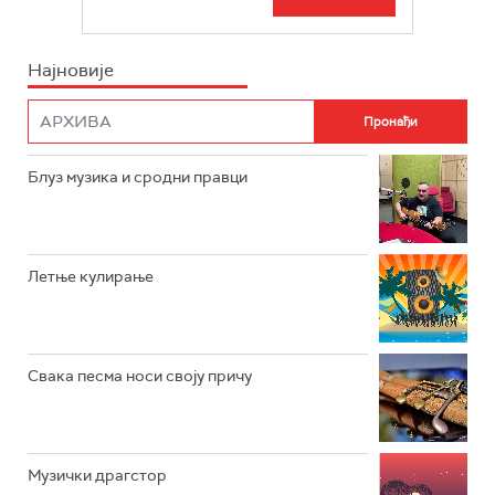
БЕОГРАД 202
ИНФО
Најновије
РАДИО ПЛЕТЕНИЦА
ФИЛМ
РАДИО РОКЕНРОЛЕР
РАДИО ЏУБОКС
Блуз музика и сродни правци
РАДИО ВРТЕШКА
РАДИО ЏЕЗЕР
Летње кулирање
АРХИВ
Свака песма носи своју причу
Музички драгстор