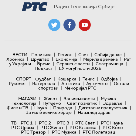
Радио Телевизија Србије
|
|
|
|
ВЕСТИ
Политика
Регион
Свет
Србија данас
|
|
|
|
Хроника
Друштво
Економија
Мерила времена
Рат
|
|
|
|
у Украјини
Време
Сервисне вести
Сматрачница
|
Подкаст
ЕУ могућности 2026
|
|
|
|
СПОРТ
Фудбал
Кошарка
Тенис
Одбојка
|
|
|
|
Рукомет
Ватерполо
Атлетика
Ауто-мото
Остали
|
спортови
Меморијал РТС
|
|
|
МАГАЗИН
Живот
Занимљивости
Музика
|
|
|
|
Технологијa
Путујемо
Свет познатих
Здравље
|
|
|
|
Филм и ТВ
Наука
Природа
Дигитални предузетник
|
За мале велике хероје
Наизглед здрав
|
|
|
|
|
ТВ
РТС 1
РТС 2
РТС 3
РТС Свет
РТС Наука
|
|
|
|
РТС Драма
РТС Живот
РТС Класика
РТС Коло
|
|
РТС Трезор
РТС Музика
РТС Полетарац