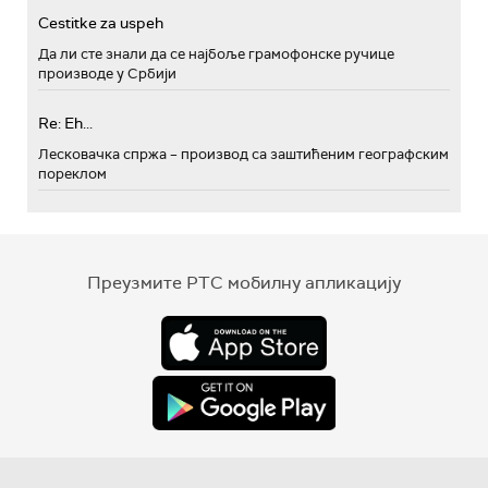
Cestitke za uspeh
Да ли сте знали да се најбоље грамофонске ручице
производе у Србији
Re: Eh...
Лесковачка спржа – производ са заштићеним географским
пореклом
Преузмите РТС мобилну апликацију