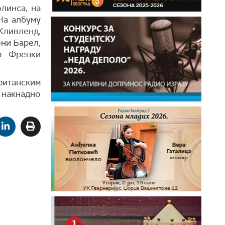
линса, на
На албуму
Кливленд,
ени Барел,
ар Френки
итанским
е накнадно