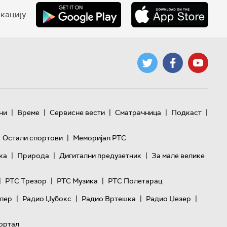
кацију
|
|
|
|
|
ни
Време
Сервисне вести
Сматрачница
Подкаст
|
Остали спортови
Меморијал РТС
|
|
|
ка
Природа
Дигитални предузетник
За мале велике
|
|
|
РТС Трезор
РТС Музика
РТС Полетарац
|
|
|
|
лер
Радио Џубокс
Радио Вртешка
Радио Џезер
ортал