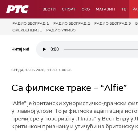
РТС
ВЕСТИ
СПОРТ
OKO
МАГАЗИН
ТВ
Р
РАДИО БЕОГРАД 1
РАДИО БЕОГРАД 2
РАДИО БЕОГРАД 3
Б
ФРЕКВЕНЦИЈЕ
РАДИО УЖИВО
Читај ми!
СРЕДА, 13.05.2026, 11:30 -> 00:26
Са филмске траке – “Alfie”
“Alfie” је британски хумористичко-драмски фил
у главној улози. То је филмска адаптација ис
премијере у позоришту „Плаза“ у Вест Енду у Л
критичком признању и утичући на британску 