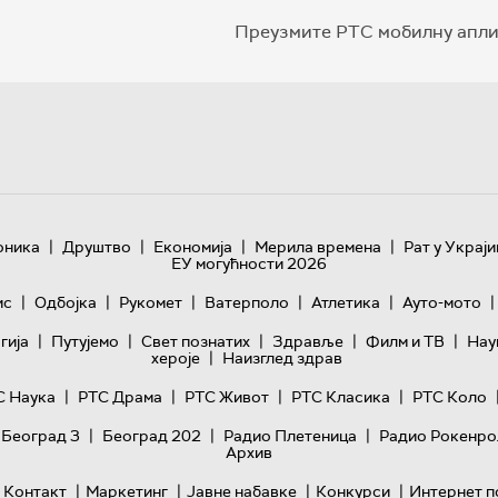
Преузмите РТС мобилну апли
|
|
|
|
оника
Друштво
Економија
Мерила времена
Рат у Украји
ЕУ могућности 2026
|
|
|
|
|
|
ис
Одбојка
Рукомет
Ватерполо
Атлетика
Ауто-мото
|
|
|
|
|
гијa
Путујемо
Свет познатих
Здравље
Филм и ТВ
Нау
|
хероје
Наизглед здрав
|
|
|
|
С Наука
РТС Драма
РТС Живот
РТС Класика
РТС Коло
|
|
|
 Београд 3
Београд 202
Радио Плетеница
Радио Рокенро
Архив
|
|
|
|
Контакт
Маркетинг
Јавне набавке
Конкурси
Интернет п