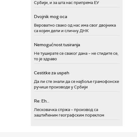
Србији, и за шта нас припрема ЕУ
Dvojnik mog oca
Вероватно свако од нас има свог двојника
са којим дели и сличну ДНК
Nemogućnost tusiranja
Не туширате се сваког дана – не стидите се,
то је здраво
Cestitke za uspeh
Да ли сте знали да се најбоље грамофонске
ручице производе у Србији
Re: Eh...
Лесковачка спржа – производ са
заштићеним географским пореклом