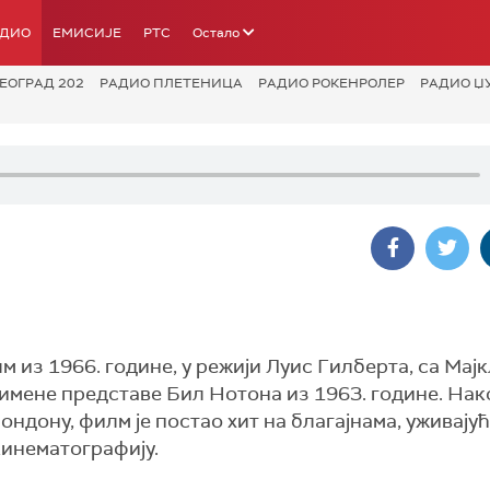
АДИО
ЕМИСИЈЕ
РТС
Остало
ЕОГРАД 202
РАДИО ПЛЕТЕНИЦА
РАДИО РОКЕНРОЛЕР
РАДИО Џ
м из 1966. године, у режији Луис Гилберта, са Мај
тоимене представе Бил Нотона из 1963. године. Нак
ондону, филм је постао хит на благајнама, уживајућ
кинематографију.