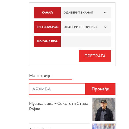
КАНАЛ:
ОДАБЕРИТЕ КАНАЛ
РАДИО БЕОГРАД 1
ТИП ЕМИСИЈЕ:
ОДАБЕРИТЕ ЕМИСИЈУ
РАДИО БЕОГРАД 2
СПОРТ
КЉУЧНА РЕЧ:
РАДИО БЕОГРАД 3
СЕРИЈА
БЕОГРАД 202
ИНФО
Најновије
РАДИО ПЛЕТЕНИЦА
ФИЛМ
РАДИО РОКЕНРОЛЕР
РАДИО ЏУБОКС
Музика вива – Секстети Стива
Рајша
РАДИО ВРТЕШКА
РАДИО ЏЕЗЕР