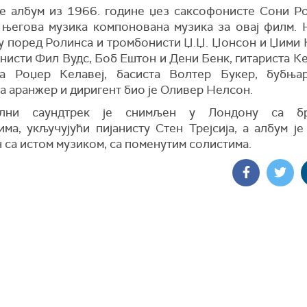
је албум из 1966. године џез саксофонисте Сони Ро
е његова музика компонована музика за овај филм. 
ју поред Ролинса и тромбонисти Џ.Џ. Џонсон и Џими 
нисти Фил Вудс, Боб Ештон и Дени Бенк, гитариста К
та Роџер Келавеј, басиста Волтер Букер, бубњ
a аранжeр и диригент био је Оливер Нелсон.
ални саундтрек је снимљен у Лондону са бр
има, укључујући пијанисту Стен Трејсија, а албум ј
 са истом музиком, са поменутим солистима.