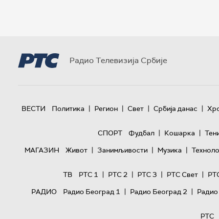
Радио Телевизија Србије
|
|
|
|
ВЕСТИ
Политика
Регион
Свет
Србија данас
Хр
|
|
СПОРТ
Фудбал
Кошарка
Тен
|
|
|
МАГАЗИН
Живот
Занимљивости
Музика
Техноло
|
|
|
|
ТВ
РТС 1
РТС 2
РТС 3
РТС Свет
РТ
|
|
РАДИО
Радио Београд 1
Радио Београд 2
Радио
РТС