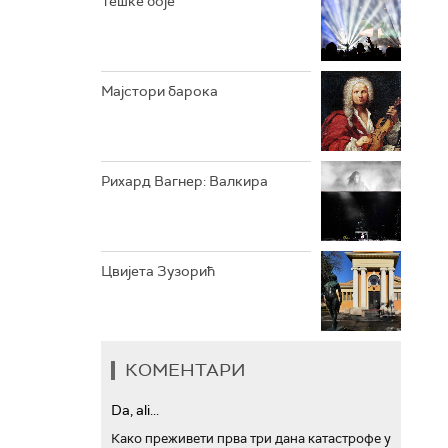
Тешке боје
АРХИВ
Мајстори барока
Рихард Вагнер: Валкира
Цвијета Зузорић
КОМЕНТАРИ
Da, ali...
Како преживети прва три дана катастрофе у