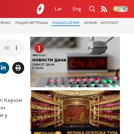
Lat
Eng
УБОКС
РАДИО ВРТЕШКА
РАДИО ЏЕЗЕР
АРХИВ
КОНТАКТ
кл Кејном
он
и у