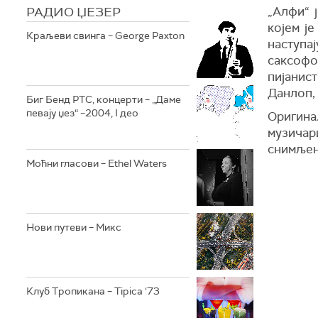
РАДИО ЏЕЗЕР
„Алфи“ 
којем ј
Краљеви свинга – George Paxton
наступа
саксофо
пијанис
Данлоп, 
Биг Бенд РТС, концерти – „Даме
певају џез“ –2004, I део
Оригин
музичар
снимљен
Моћни гласови – Ethel Waters
Нови путеви – Микс
Клуб Тропикана – Tipica ‘73