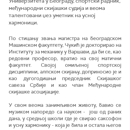
Универзитета у Београду, спортски радник,
међународни скијашки судија и веома
талентовани џез уметник на усној
хармоници.
По стицању звања магистра на београдском
Машинском факултету, Чукић је докторирао на
Институту за механику у Варшави, да би се, као
редовни професор, вратио на свој матични
факултет. Својој омиљеној спортској
дисциплини, алпском скијању, доприносио је и
као дугогодишњи председник Скијашког
савеза Србије и као члан Међународне
скијашке асоцијације.
У свом веома занимљивом животу, бавио се
музиком напоредо са науком - још од раних
дана, у средњој школи где је свирао саксофон
и усну хармонику - која је била и остала његов