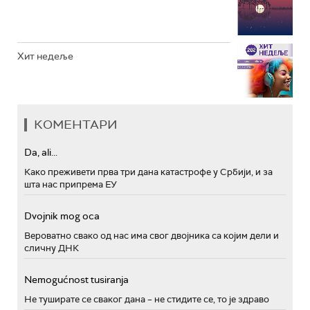
Хит недеље
КОМЕНТАРИ
Da, ali...
Како преживети прва три дана катастрофе у Србији, и за
шта нас припрема ЕУ
Dvojnik mog oca
Вероватно свако од нас има свог двојника са којим дели и
сличну ДНК
Nemogućnost tusiranja
Не туширате се сваког дана – не стидите се, то је здраво