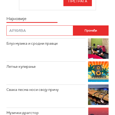
БЕОГРАД 202
ИНФО
Најновије
РАДИО ПЛЕТЕНИЦА
ФИЛМ
РАДИО РОКЕНРОЛЕР
РАДИО ЏУБОКС
Блуз музика и сродни правци
РАДИО ВРТЕШКА
РАДИО ЏЕЗЕР
Летње кулирање
АРХИВ
Свака песма носи своју причу
Музички драгстор