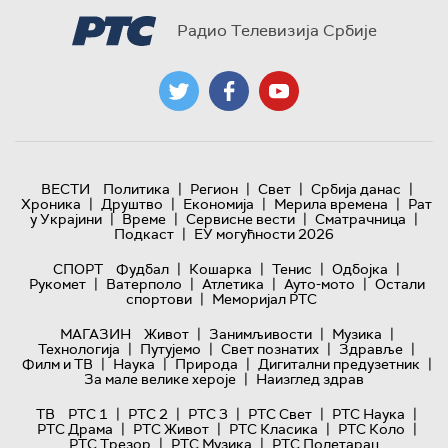
Радио Телевизија Србије
|
|
|
|
ВЕСТИ
Политика
Регион
Свет
Србија данас
|
|
|
|
Хроника
Друштво
Економија
Мерила времена
Рат
|
|
|
|
у Украјини
Време
Сервисне вести
Сматрачница
|
Подкаст
ЕУ могућности 2026
|
|
|
|
СПОРТ
Фудбал
Кошарка
Тенис
Одбојка
|
|
|
|
Рукомет
Ватерполо
Атлетика
Ауто-мото
Остали
|
спортови
Меморијал РТС
|
|
|
МАГАЗИН
Живот
Занимљивости
Музика
|
|
|
|
Технологијa
Путујемо
Свет познатих
Здравље
|
|
|
|
Филм и ТВ
Наука
Природа
Дигитални предузетник
|
За мале велике хероје
Наизглед здрав
|
|
|
|
|
ТВ
РТС 1
РТС 2
РТС 3
РТС Свет
РТС Наука
|
|
|
|
РТС Драма
РТС Живот
РТС Класика
РТС Коло
|
|
РТС Трезор
РТС Музика
РТС Полетарац