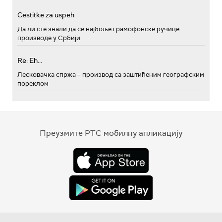
Cestitke za uspeh
Да ли сте знали да се најбоље грамофонске ручице
производе у Србији
Re: Eh...
Лесковачка спржа – производ са заштићеним географским
пореклом
Преузмите РТС мобилну апликацију