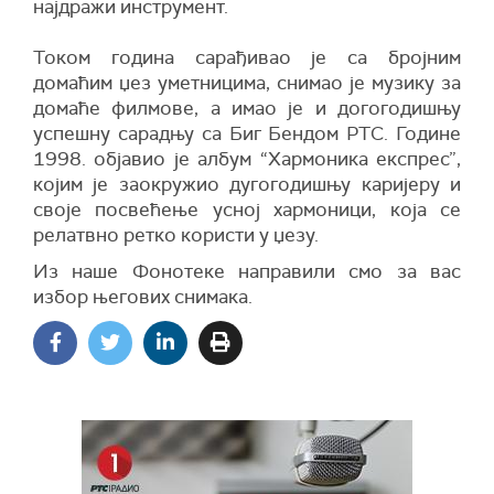
најдражи инструмент.
Током година сарађивао је са бројним
домаћим џез уметницима, снимао је музику за
домаће филмове, а имао је и догогодишњу
успешну сарадњу са Биг Бендом РТС. Године
1998. објавио је албум “Хармоника експрес”,
којим је заокружио дугогодишњу каријеру и
своје посвећење усној хармоници, која се
релатвно ретко користи у џезу.
Из наше Фонотеке направили смо за вас
избор његових снимака.