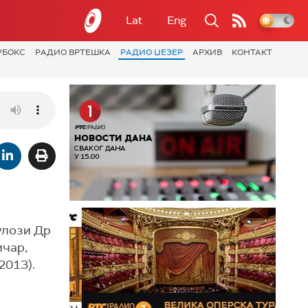
Lat
Eng
УБОКС
РАДИО ВРТЕШКА
РАДИО ЏЕЗЕР
АРХИВ
КОНТАКТ
 улози Др
ичар,
(2013).