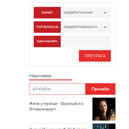
КАНАЛ:
ОДАБЕРИТЕ КАНАЛ
РАДИО БЕОГРАД 1
ТИП ЕМИСИЈЕ:
ОДАБЕРИТЕ ЕМИСИЈУ
РАДИО БЕОГРАД 2
СПОРТ
КЉУЧНА РЕЧ:
РАДИО БЕОГРАД 3
СЕРИЈА
БЕОГРАД 202
ИНФО
Најновије
РАДИО ПЛЕТЕНИЦА
ФИЛМ
РАДИО РОКЕНРОЛЕР
РАДИО ЏУБОКС
Жене у музици – Франциска
Флајшандерл
РАДИО ВРТЕШКА
РАДИО ЏЕЗЕР