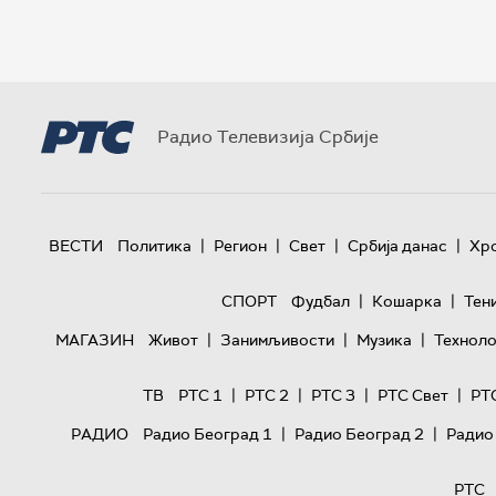
Радио Телевизија Србије
|
|
|
|
ВЕСТИ
Политика
Регион
Свет
Србија данас
Хр
|
|
СПОРТ
Фудбал
Кошарка
Тен
|
|
|
МАГАЗИН
Живот
Занимљивости
Музика
Техноло
|
|
|
|
ТВ
РТС 1
РТС 2
РТС 3
РТС Свет
РТ
|
|
РАДИО
Радио Београд 1
Радио Београд 2
Радио
РТС