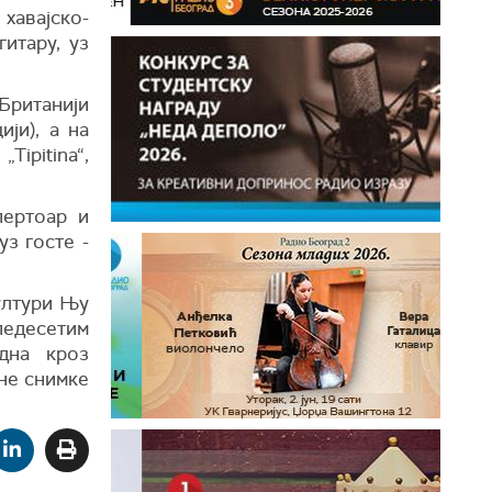
хавајско-
итару, уз
 Британији
ији), а на
Tipitina“,
пертоар и
уз госте -
ултури Њу
 педесетим
дна кроз
не снимке