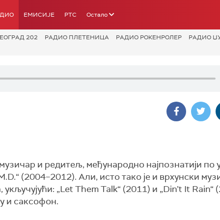
АДИО
ЕМИСИЈЕ
РТС
Остало
ЕОГРАД 202
РАДИО ПЛЕТЕНИЦА
РАДИО РОКЕНРОЛЕР
РАДИО Џ
, музичар и редитељ, међународно најпознатији по
.D.“ (2004–2012). Али, исто тако је и врхунски муз
укључујући: „Let Them Talk“ (2011) и „Din’t It Rain“ 
у и саксофон.