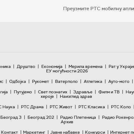
Преузмите РТС мобилну апли
|
|
|
|
оника
Друштво
Економија
Мерила времена
Рат у Украји
ЕУ могућности 2026
|
|
|
|
|
|
ис
Одбојка
Рукомет
Ватерполо
Атлетика
Ауто-мото
|
|
|
|
|
гијa
Путујемо
Свет познатих
Здравље
Филм и ТВ
Нау
|
хероје
Наизглед здрав
|
|
|
|
С Наука
РТС Драма
РТС Живот
РТС Класика
РТС Коло
|
|
|
 Београд 3
Београд 202
Радио Плетеница
Радио Рокенро
Архив
|
|
|
|
Контакт
Маркетинг
Јавне набавке
Конкурси
Интернет п