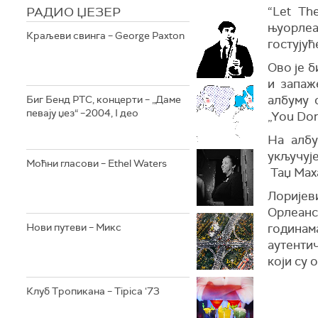
РАДИО ЏЕЗЕР
“Let Th
њуорлеа
Краљеви свинга – George Paxton
гостујућ
Ово је б
и запаж
албуму с
Биг Бенд РТС, концерти – „Даме
певају џез“ –2004, I део
„You Don
На албу
укључује
Моћни гласови – Ethel Waters
Таџ Мах
Лоријев
Орлеанса
Нови путеви – Микс
година
аутенти
који су 
Клуб Тропикана – Tipica ‘73