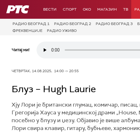
РТС
ВЕСТИ
СПОРТ
OKO
МАГАЗИН
ТВ
Р
РАДИО БЕОГРАД 1
РАДИО БЕОГРАД 2
РАДИО БЕОГРАД 3
Б
ФРЕКВЕНЦИЈЕ
РАДИО УЖИВО
Читај ми!
ЧЕТВРТАК, 14.08.2025, 14:00 -> 20:55
Блуз – Hugh Laurie
Хју Лори је британски глумац, комичар, писац
Грегорија Хауса у медицинској драми „House, M
посебно у блузу и џезу. Објавио је више албума, 
Лори свира клавир, гитару, бубњеве, хармоник