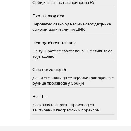
Србији, и за шта нас припрема ЕУ
Dvojnik mog oca
Вероватно свако од нас има свог двојника
са којим дели и сличну ДНК
Nemogućnost tusiranja
Не туширате се сваког дана – не стидите се,
то је здраво
Cestitke za uspeh
Да ли сте знали да се најбоље грамофонске
ручице производе у Србији
Re: Eh...
Лесковачка спржа – производ са
заштићеним географским пореклом