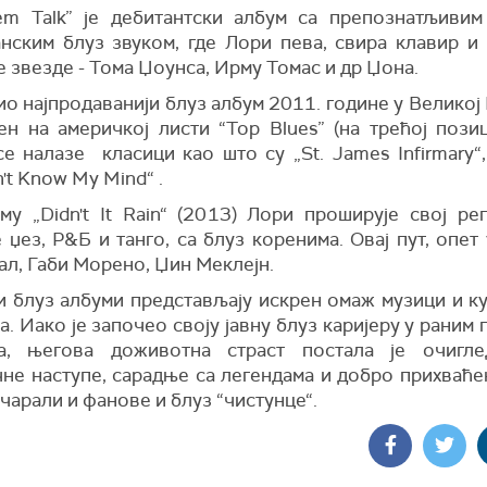
em Talk” је дебитантски албум са препознатљивим 
нским блуз звуком, где Лори пева, свира клавир и г
е звезде - Тома Џоунса, Ирму Томас и др Џона.
ио најпродаванији блуз албум 2011. године у Великој
ен на америчкој листи “Top Blues” (на трећој позиц
е налазе класици као што су „St. James Infirmary“, „
't Know My Mind“ .
му „Didn't It Rain“ (2013) Лори проширује свој ре
 џез, Р&Б и танго, са блуз коренима. Овај пут, опет 
ал, Габи Морено, Џин Меклејн.
и блуз албуми представљају искрен омаж музици и к
. Иако је започео своју јавну блуз каријеру у раним
ма, његова доживотна страст постала је очигле
чне наступе, сарадње са легендама и добро прихваће
очарали и фанове и блуз “чистунце“.