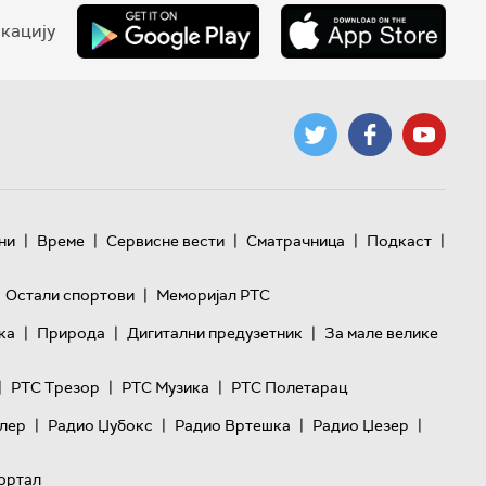
кацију
|
|
|
|
|
ни
Време
Сервисне вести
Сматрачница
Подкаст
|
Остали спортови
Меморијал РТС
|
|
|
ка
Природа
Дигитални предузетник
За мале велике
|
|
|
РТС Трезор
РТС Музика
РТС Полетарац
|
|
|
|
лер
Радио Џубокс
Радио Вртешка
Радио Џезер
ортал