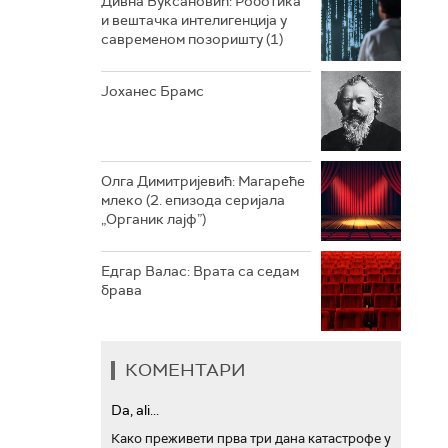
Дивна Вуксановић: Роботика
и вештачка интелигенција у
АРХИВ
савременом позоришту (1)
Јоханес Брамс
Олга Димитријевић: Магареће
млеко (2. епизода серијала
„Органик лајф”)
Едгар Валас: Врата са седам
брава
КОМЕНТАРИ
Da, ali...
Како преживети прва три дана катастрофе у