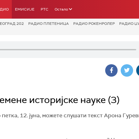
АДИО
ЕМИСИЈЕ
РТС
Остало
ЕОГРАД 202
РАДИО ПЛЕТЕНИЦА
РАДИО РОКЕНРОЛЕР
РАДИО Џ
емене историјске науке (3)
о петка, 12. јуна, можете слушати текст Арона Гуре