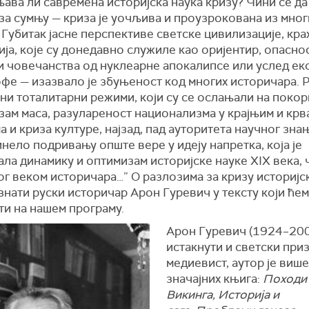
ава ли савремена историјска наука кризу? Чини се да
за сумњу — криза је уочљива и проузрокована из мног
 Губитак јасне перспективе светске цивилизације, кра
ја, које су донедавно служиле као оријентир, опасно
и човечанства од нуклеарне апокалипсе или услед е
фе — изазвало је збуњеност код многих историчара. 
ни тоталитарни режими, који су се ослањали на покор
зам маса, разулареност национализма у крајњим и кр
 и криза културе, најзад, пад ауторитета научног знањ
нело подривању опште вере у идеју напретка, која је
ла динамику и оптимизам историјске науке XIX века, 
г веком историчара…” О разлозима за кризу историјс
нати руски историчар Арон Гуревич у тексту који ће
ти на нашем програму.
Арон Гуревич (1924–200
истакнути и светски при
медиевист, аутор је више
значајних књига:
Походи
Викинга, Историја и