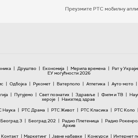
Преузмите РТС мобилну апли
|
|
|
|
оника
Друштво
Економија
Мерила времена
Рат у Украји
ЕУ могућности 2026
|
|
|
|
|
|
ис
Одбојка
Рукомет
Ватерполо
Атлетика
Ауто-мото
|
|
|
|
|
гијa
Путујемо
Свет познатих
Здравље
Филм и ТВ
Нау
|
хероје
Наизглед здрав
|
|
|
|
С Наука
РТС Драма
РТС Живот
РТС Класика
РТС Коло
|
|
|
 Београд 3
Београд 202
Радио Плетеница
Радио Рокенро
Архив
|
|
|
|
Контакт
Маркетинг
Јавне набавке
Конкурси
Интернет п