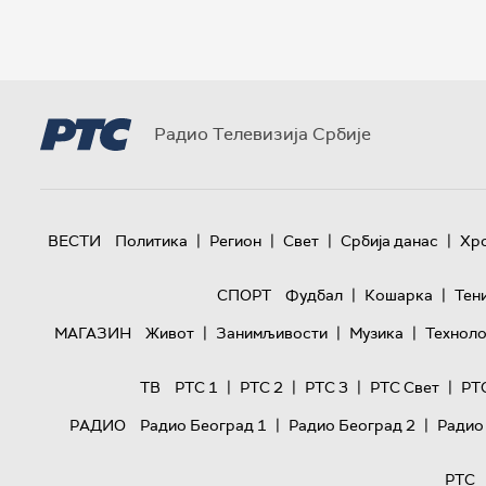
Радио Телевизија Србије
|
|
|
|
ВЕСТИ
Политика
Регион
Свет
Србија данас
Хр
|
|
СПОРТ
Фудбал
Кошарка
Тен
|
|
|
МАГАЗИН
Живот
Занимљивости
Музика
Техноло
|
|
|
|
ТВ
РТС 1
РТС 2
РТС 3
РТС Свет
РТ
|
|
РАДИО
Радио Београд 1
Радио Београд 2
Радио
РТС