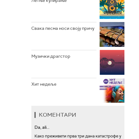
Летње кулирање
АРХИВ
Свака песма носи своју причу
Музички драгстор
Хит недеље
КОМЕНТАРИ
Da, ali...
Како преживети прва три дана катастрофе у