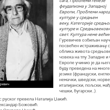
сага, Проблеми генезе
феудализма у Западној
Европи, Проблеми наро
културе у средњем
веку, Категорије средњ
културе
и
Средњовеков
свет. Култура неме већи
Гуревичев озбиљан науч
посвећен истраживању с
облика живота средњов
човека на тлу Западне и
Европе учинио је да њег
буду преведена на многе
језике (француски, енгле
немачки, шведски, норве
уревич
италијански, пољски, мађ
чешки, бугарски…).
 с руског превела Наталија Џакић.
ександар Божовић.