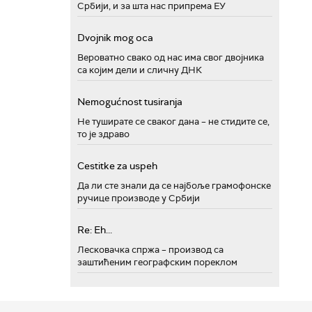
Србији, и за шта нас припрема ЕУ
Dvojnik mog oca
Вероватно свако од нас има свог двојника
са којим дели и сличну ДНК
Nemogućnost tusiranja
Не туширате се сваког дана – не стидите се,
то је здраво
Cestitke za uspeh
Да ли сте знали да се најбоље грамофонске
ручице производе у Србији
Re: Eh...
Лесковачка спржа – производ са
заштићеним географским пореклом