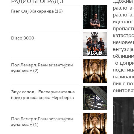
РАДИО БЕОГРАД 3
„Доживљ
разлога 
Гаел Фај: Жакаранда (16)
разлога.
идеологи
пропаст
катастро
Disco 3000
нечовеч
ентузија
облицима
то допри
Пол Лемерл: Рани византијски
подстица
хуманизам (2)
називано
пише поз
емитова
Звук испод – Експериментална
електронска сцена Нирнберга
Пол Лемерл: Рани византијски
хуманизам (1)