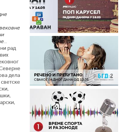
дне
овековне
ни
не
...
ни рад
вих
ековног
 Северне
ова дела
 светске
ски,
шки,
арски,