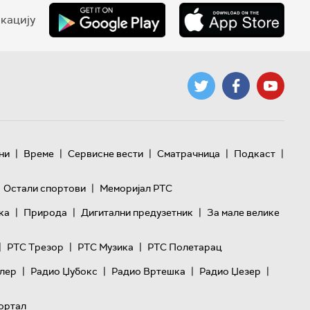
кацију
|
|
|
|
|
ни
Време
Сервисне вести
Сматрачница
Подкаст
|
Остали спортови
Меморијал РТС
|
|
|
ка
Природа
Дигитални предузетник
За мале велике
|
|
|
РТС Трезор
РТС Музика
РТС Полетарац
|
|
|
|
лер
Радио Џубокс
Радио Вртешка
Радио Џезер
ортал