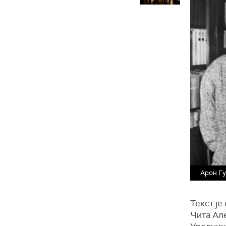
Арон Г
Текст је
Чита Ал