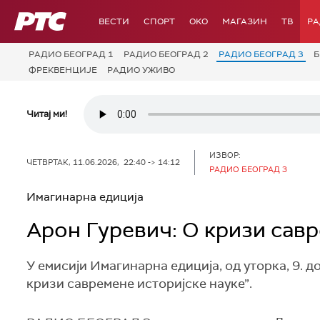
РТС
ВЕСТИ
СПОРТ
OKO
МАГАЗИН
ТВ
Р
РАДИО БЕОГРАД 1
РАДИО БЕОГРАД 2
РАДИО БЕОГРАД 3
Б
ФРЕКВЕНЦИЈЕ
РАДИО УЖИВО
Читај ми!
ИЗВОР:
ЧЕТВРТАК, 11.06.2026, 22:40 -> 14:12
РАДИО БЕОГРАД 3
Имагинарна едиција
Арон Гуревич: О кризи савр
У емисији Имагинарна едиција, од уторка, 9. д
кризи савремене историјске науке”.