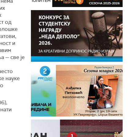
 нема
их
х
ст од
колошке
Ратови,
ност и
вавим
а — све је
често
ке науке
мо
6),
знати