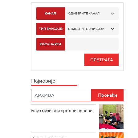
КАНАЛ:
ОДАБЕРИТЕ КАНАЛ
РАДИО БЕОГРАД 1
ТИП ЕМИСИЈЕ:
ОДАБЕРИТЕ ЕМИСИЈУ
РАДИО БЕОГРАД 2
СПОРТ
КЉУЧНА РЕЧ:
РАДИО БЕОГРАД 3
СЕРИЈА
БЕОГРАД 202
ИНФО
Најновије
РАДИО ПЛЕТЕНИЦА
ФИЛМ
РАДИО РОКЕНРОЛЕР
РАДИО ЏУБОКС
Блуз музика и сродни правци
РАДИО ВРТЕШКА
РАДИО ЏЕЗЕР