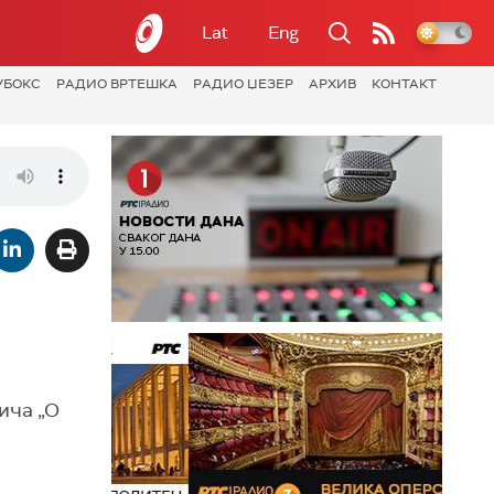
Lat
Eng
УБОКС
РАДИО ВРТЕШКА
РАДИО ЏЕЗЕР
АРХИВ
КОНТАКТ
вича „О