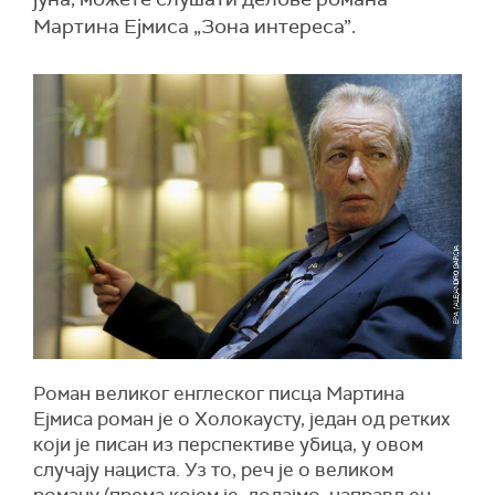
Мартина Ејмиса „Зона интереса”.
Роман великог енглеског писца Мартина
Ејмиса роман је о Холокаусту, један од ретких
који је писан из перспективе убица, у овом
случају нациста. Уз то, реч је о великом