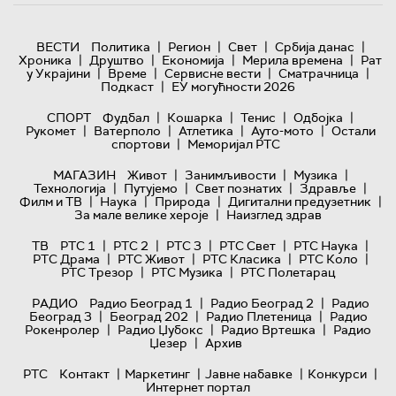
|
|
|
|
ВЕСТИ
Политика
Регион
Свет
Србија данас
|
|
|
|
Хроника
Друштво
Економија
Мерила времена
Рат
|
|
|
|
у Украјини
Време
Сервисне вести
Сматрачница
|
Подкаст
ЕУ могућности 2026
|
|
|
|
СПОРТ
Фудбал
Кошарка
Тенис
Одбојка
|
|
|
|
Рукомет
Ватерполо
Атлетика
Ауто-мото
Остали
|
спортови
Меморијал РТС
|
|
|
МАГАЗИН
Живот
Занимљивости
Музика
|
|
|
|
Технологијa
Путујемо
Свет познатих
Здравље
|
|
|
|
Филм и ТВ
Наука
Природа
Дигитални предузетник
|
За мале велике хероје
Наизглед здрав
|
|
|
|
|
ТВ
РТС 1
РТС 2
РТС 3
РТС Свет
РТС Наука
|
|
|
|
РТС Драма
РТС Живот
РТС Класика
РТС Коло
|
|
РТС Трезор
РТС Музика
РТС Полетарац
|
|
РАДИО
Радио Београд 1
Радио Београд 2
Радио
|
|
|
Београд 3
Београд 202
Радио Плетеница
Радио
|
|
|
Рокенролер
Радио Џубокс
Радио Вртешка
Радио
|
Џезер
Архив
|
|
|
|
РТС
Контакт
Маркетинг
Јавне набавке
Конкурси
Интернет портал