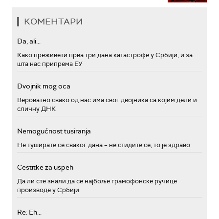
КОМЕНТАРИ
Da, ali...
Како преживети прва три дана катастрофе у Србији, и за
шта нас припрема ЕУ
Dvojnik mog oca
Вероватно свако од нас има свог двојника са којим дели и
сличну ДНК
Nemogućnost tusiranja
Не туширате се сваког дана – не стидите се, то је здраво
Cestitke za uspeh
Да ли сте знали да се најбоље грамофонске ручице
производе у Србији
Re: Eh...