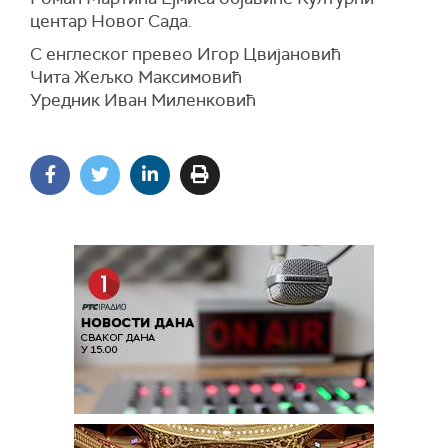
центар Новог Сада.
С енглеског превео Игор Цвијановић
Чита Жељко Максимовић
Уредник Иван Миленковић