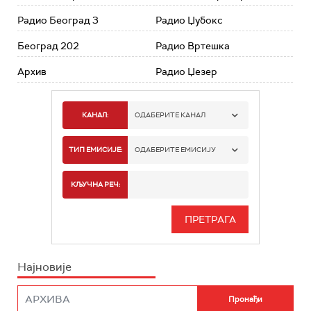
Радио Београд 3
Радио Џубокс
Београд 202
Радио Вртешка
Архив
Радио Џезер
КАНАЛ:
ОДАБЕРИТЕ КАНАЛ
РАДИО БЕОГРАД 1
ТИП ЕМИСИЈЕ:
ОДАБЕРИТЕ ЕМИСИЈУ
РАДИО БЕОГРАД 2
СПОРТ
КЉУЧНА РЕЧ:
РАДИО БЕОГРАД 3
СЕРИЈА
БЕОГРАД 202
ИНФО
Најновије
РАДИО ПЛЕТЕНИЦА
ФИЛМ
РАДИО РОКЕНРОЛЕР