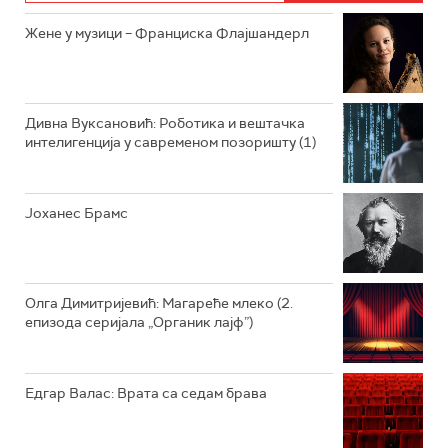
РАДИО ЏУБОКС
Жене у музици – Франциска Флајшандерл
РАДИО ВРТЕШКА
РАДИО ЏЕЗЕР
Дивна Вуксановић: Роботика и вештачка
интелигенција у савременом позоришту (1)
АРХИВ
Јоханес Брамс
Олга Димитријевић: Магареће млеко (2.
епизода серијала „Органик лајф”)
Едгар Валас: Врата са седам брава