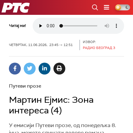
РТС
Читај ми!
ИЗВОР:
ЧЕТВРТАК, 11.06.2026, 23:45 -> 12:51
РАДИО БЕОГРАД 3
Путеви прозе
Мартин Ејмис: Зона
интереса (4)
У емисији Путеви прозе, од понедељка 8.
јуна, можете слушати делове романа