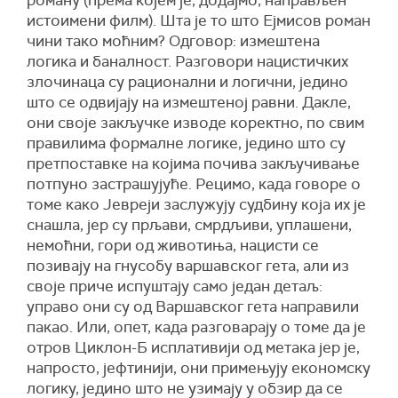
роману (према којем је, додајмо, направљен
истоимени филм). Шта је то што Ејмисов роман
чини тако моћним? Одговор: измештена
логика и баналност. Разговори нацистичких
злочинаца су рационални и логични, једино
што се одвијају на измештеној равни. Дакле,
они своје закључке изводе коректно, по свим
правилима формалне логике, једино што су
претпоставке на којима почива закључивање
потпуно застрашујуће. Рецимо, када говоре о
томе како Јевреји заслужују судбину која их је
снашла, јер су прљави, смрдљиви, уплашени,
немоћни, гори од животиња, нацисти се
позивају на гнусобу варшавског гета, али из
своје приче испуштају само један детаљ:
управо они су од Варшавског гета направили
пакао. Или, опет, када разговарају о томе да је
отров Циклон-Б исплативији од метака јер је,
напросто, јефтинији, они примењују економску
логику, једино што не узимају у обзир да се