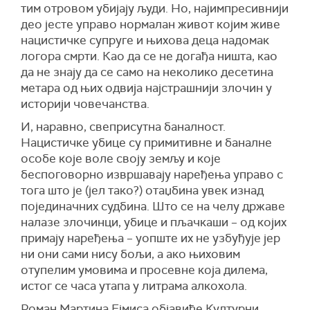
тим отровом убијају људи. Но, најимпресивнији
део јесте управо нормалан живот којим живе
нацистичке супруге и њихова деца надомак
логора смрти. Као да се не догађа ништа, као
да не знају да се само на неколико десетина
метара од њих одвија најстрашнији злочин у
историји човечанства.
И, наравно, свеприсутна баналност.
Нацистичке убице су примитивне и баналне
особе које воле своју земљу и које
беспоговорно извршавају наређења управо с
тога што је (јел тако?) отаџбина увек изнад
појединачних судбина. Што се на челу државе
налазе злочинци, убице и пљачкаши – од којих
примају наређења – уопште их не узбуђује јер
ни они сами нису бољи, а ако њиховим
отупелим умовима и просевне која дилема,
истог се часа утапа у литрама алкохола.
Роман Мартина Ејмиса објавиће Културни