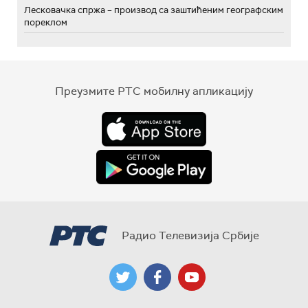
Лесковачка спржа – производ са заштићеним географским
пореклом
Преузмите РТС мобилну апликацију
Радио Телевизија Србије