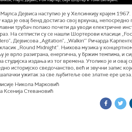
Мајлса Дејвиса наступио је у Хелсинкију крајем 1967. 
 када је овај бенд достигао свој врхунац, непосредно 
славни трубач полако почети да уводи електричне ин
зраз. На сетлисти су се нашли Шортерови класици „Foot
ero”, Дејвисова „Agitation”, „Walkin’” Ричарда Карпенте
класик „Round Midnight”. Њихова музика у концертно
 је врло разиграна, енергична, у бржим темпима, и си
а студијска издања из тог времена. Утолико је и овај 
дно историјско сведочанство, већ и звучни запис кој
шалачки ужитак за све љубитеље ове златне ере џеза.
мисије Никола Марковић
а Ксенија Стевановић