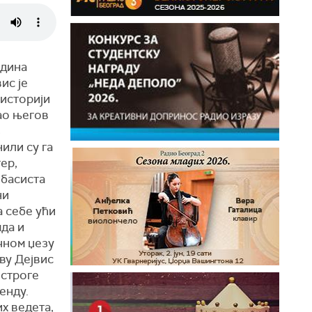
одина
ис је
 историји
ао његов
з
или су га
ер,
 басиста
ни
а себе ући
мда и
чном џезу
аву Дејвис
 строге
енду.
х ведета,