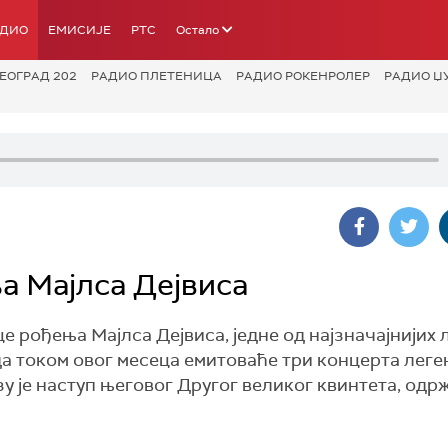
АДИО
ЕМИСИЈЕ
РТС
Остало
ЕОГРАД 202
РАДИО ПЛЕТЕНИЦА
РАДИО РОКЕНРОЛЕР
РАДИО Џ
а Мајлса Дејвиса
 рођења Мајлса Дејвиса, једне од најзначајнијих
да током овог месеца емитоваће три концерта лег
у је наступ његовог Другог великог квинтета, одр