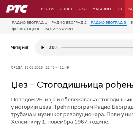
РТС
ВЕСТИ
СПОРТ
OKO
МАГАЗИН
ТВ
Р
РАДИО БЕОГРАД 1
РАДИО БЕОГРАД 2
РАДИО БЕОГРАД 3
Б
ФРЕКВЕНЦИЈЕ
РАДИО УЖИВО
Читај ми!
СРЕДА, 13.05.2026, 22:45 -> 11:49
Џез – Стогодишњица рођењ
Поводом 26. маја и обележавања стогодишњице
у историји џеза, Трећи програм Радио Београ
трубача и музичког револуционара. Први у низ
Хелсинкију 1. новембра 1967. године.