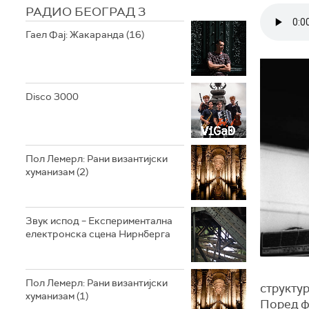
РАДИО БЕОГРАД 3
Гаел Фај: Жакаранда (16)
Disco 3000
Пол Лемерл: Рани византијски
хуманизам (2)
Звук испод – Експериментална
електронска сцена Нирнберга
Пол Лемерл: Рани византијски
структур
хуманизам (1)
Поред ф