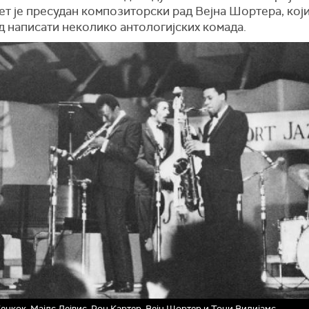
ет је пресудан композиторски рад Вејна Шортера, који
д написати неколико антологијских комада.
енкок, Мајлс Дејвис, Рон Картер, Вејн Шортер и Тони Вилијамс