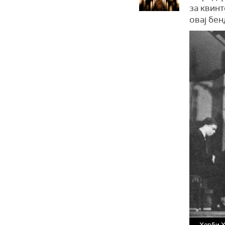
за квинт
овај бен
Херби Х