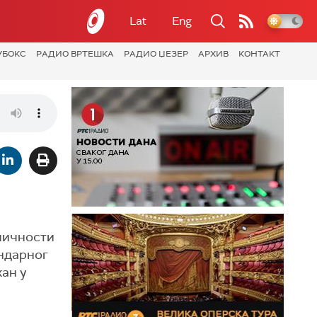
Lat
Eng
УБОКС
РАДИО ВРТЕШКА
РАДИО ЏЕЗЕР
АРХИВ
КОНТАКТ
 личности
ендарног
жан у