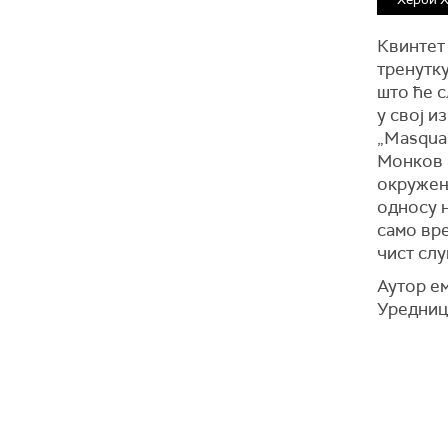
Квинтет 
тренутку
што ће 
у свој и
„Masqual
Монков 
окружењу
односу н
само вре
чист слу
Аутор е
Уредниц