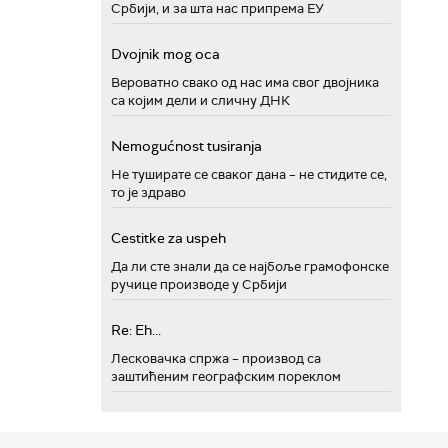
Србији, и за шта нас припрема ЕУ
Dvojnik mog oca
Вероватно свако од нас има свог двојника
са којим дели и сличну ДНК
Nemogućnost tusiranja
Не туширате се сваког дана – не стидите се,
то је здраво
Cestitke za uspeh
Да ли сте знали да се најбоље грамофонске
ручице производе у Србији
Re: Eh...
Лесковачка спржа – производ са
заштићеним географским пореклом