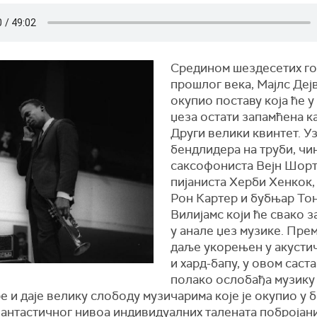
Средином шездесетих г
прошлог века, Мајлс Дејв
окупио поставу која ће у
џеза остати запамћена к
Други велики квинтет. У
бендлидера на труби, чин
саксофониста Вејн Шорт
пијаниста Херби Хенкок,
Рон Картер и бубњар То
Вилијамс који ће свако з
у анале џез музике. Пре
даље укорењен у акусти
и хард-бапу, у овом саст
полако ослобађа музику
е и даје велику слободу музичарима које је окупио у б
антастичног нивоа индивидуалних талената побројани