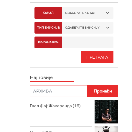
КАНАЛ:
ОДАБЕРИТЕ КАНАЛ
РАДИО БЕОГРАД 1
ТИП ЕМИСИЈЕ:
ОДАБЕРИТЕ ЕМИСИЈУ
РАДИО БЕОГРАД 2
СПОРТ
КЉУЧНА РЕЧ:
РАДИО БЕОГРАД 3
СЕРИЈА
БЕОГРАД 202
ИНФО
Најновије
РАДИО ПЛЕТЕНИЦА
ФИЛМ
РАДИО РОКЕНРОЛЕР
РАДИО ЏУБОКС
Гаел Фај: Жакаранда (16)
РАДИО ВРТЕШКА
РАДИО ЏЕЗЕР