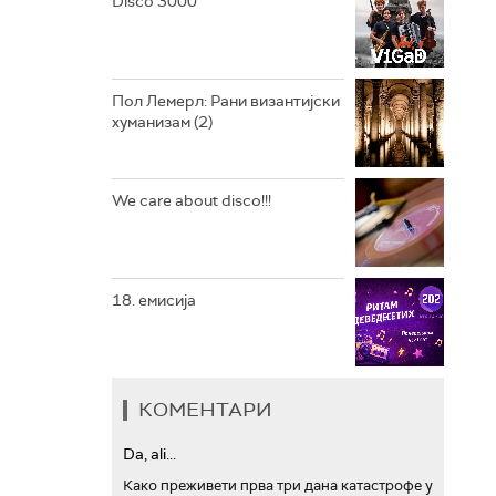
Disco 3000
АРХИВ
Пол Лемерл: Рани византијски
хуманизам (2)
We care about disco!!!
18. емисија
КОМЕНТАРИ
Da, ali...
Како преживети прва три дана катастрофе у