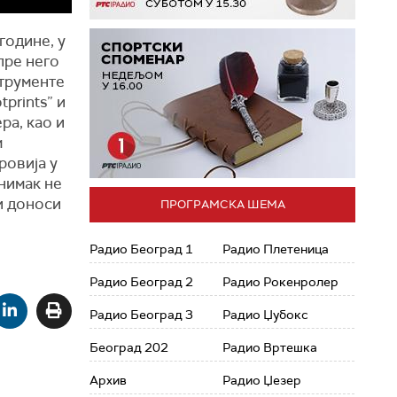
године, у
пре него
струменте
prints” и
ра, као и
м
ровија у
снимак не
и доноси
ПРОГРАМСКА ШЕМА
Радио Београд 1
Радио Плетеница
Радио Београд 2
Радио Рокенролер
Радио Београд 3
Радио Џубокс
Београд 202
Радио Вртешка
Архив
Радио Џезер