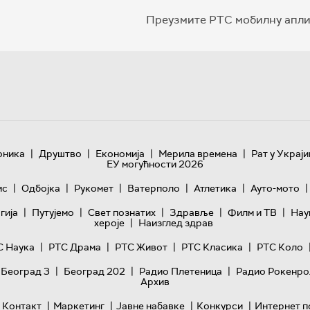
Преузмите РТС мобилну апли
|
|
|
|
оника
Друштво
Економија
Мерила времена
Рат у Украји
ЕУ могућности 2026
|
|
|
|
|
|
ис
Одбојка
Рукомет
Ватерполо
Атлетика
Ауто-мото
|
|
|
|
|
гијa
Путујемо
Свет познатих
Здравље
Филм и ТВ
Нау
|
хероје
Наизглед здрав
|
|
|
|
С Наука
РТС Драма
РТС Живот
РТС Класика
РТС Коло
|
|
|
 Београд 3
Београд 202
Радио Плетеница
Радио Рокенро
Архив
|
|
|
|
Контакт
Маркетинг
Јавне набавке
Конкурси
Интернет п