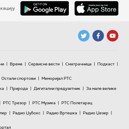
кацију
|
|
|
|
|
ни
Време
Сервисне вести
Сматрачница
Подкаст
|
Остали спортови
Меморијал РТС
|
|
|
ка
Природа
Дигитални предузетник
За мале велике
|
|
|
РТС Трезор
РТС Музика
РТС Полетарац
|
|
|
|
лер
Радио Џубокс
Радио Вртешка
Радио Џезер
ортал