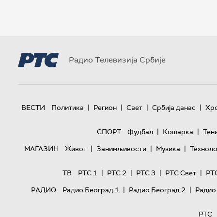
Радио Телевизија Србије
|
|
|
|
ВЕСТИ
Политика
Регион
Свет
Србија данас
Хр
|
|
СПОРТ
Фудбал
Кошарка
Тен
|
|
|
МАГАЗИН
Живот
Занимљивости
Музика
Техноло
|
|
|
|
ТВ
РТС 1
РТС 2
РТС 3
РТС Свет
РТ
|
|
РАДИО
Радио Београд 1
Радио Београд 2
Радио
РТС