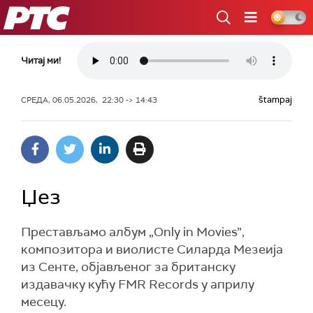
РТС
Читај ми!
štampaj
СРЕДА, 06.05.2026, 22:30 -> 14:43
Џез
Престављамо албум „Only in Movies”,
композитора и виолисте Силарда Мезеија
из Сенте, објављеног за британску
издавачку кућу FMR Records у априлу
месецу.