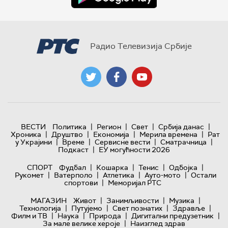
Радио Телевизија Србије
|
|
|
|
ВЕСТИ
Политика
Регион
Свет
Србија данас
|
|
|
|
Хроника
Друштво
Економија
Мерила времена
Рат
|
|
|
|
у Украјини
Време
Сервисне вести
Сматрачница
|
Подкаст
ЕУ могућности 2026
|
|
|
|
СПОРТ
Фудбал
Кошарка
Тенис
Одбојка
|
|
|
|
Рукомет
Ватерполо
Атлетика
Ауто-мото
Остали
|
спортови
Меморијал РТС
|
|
|
МАГАЗИН
Живот
Занимљивости
Музика
|
|
|
|
Технологијa
Путујемо
Свет познатих
Здравље
|
|
|
|
Филм и ТВ
Наука
Природа
Дигитални предузетник
|
За мале велике хероје
Наизглед здрав