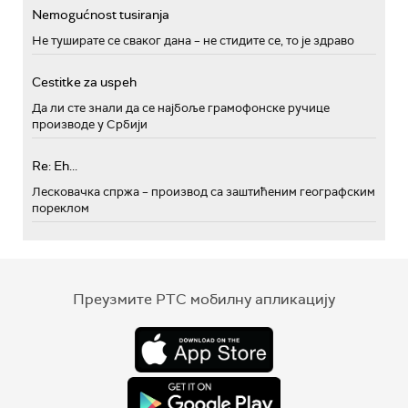
Nemogućnost tusiranja
Не туширате се сваког дана – не стидите се, то је здраво
Cestitke za uspeh
Да ли сте знали да се најбоље грамофонске ручице
производе у Србији
Re: Eh...
Лесковачка спржа – производ са заштићеним географским
пореклом
Преузмите РТС мобилну апликацију