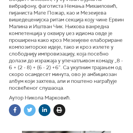
вибрафону, фаготиста Немања Михаиловић,
пијаниста Мате Пожар, као и Мезеијева
вишедеценијска ритам секција коју чине Ервин
Малина и Иштван Чик. Њихова ванредна
компетенција у оквиру џез идиома овде је
проширена како кроз Мезеијеве елабориране
композиторске идеје, тако и кроз излете у
слободнију импровизацију, која посебно
долази до изражаја у упечатљивом комаду „8 -
6 + (2 - 8) + (6 - 2) +6”. Са укупним трајањем од
скоро осамдесет минута, ово је амбициозан
албум који захтева, али и поштено награђује
посвећеног слушаоца.
Аутор Никола Марковић.