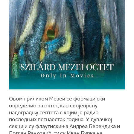
Овом приликом Мезеи се формацијски
определио за октет, као својеврсну
надоградњу септета с којим је радио
последњих петнаестак година. У дувачкој
секцији су флаутискиња Андреа Берендика и
Богдан Ранковић, ту су Иван Бурка на