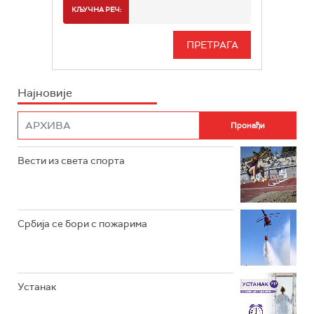
РАДИО БЕОГРАД 2
СПОРТ
КЉУЧНА РЕЧ:
РАДИО БЕОГРАД 3
СЕРИЈА
БЕОГРАД 202
ИНФО
Најновије
РАДИО ПЛЕТЕНИЦА
ФИЛМ
РАДИО РОКЕНРОЛЕР
РАДИО ЏУБОКС
Вести из света спорта
РАДИО ВРТЕШКА
РАДИО ЏЕЗЕР
Србија се бори с пожарима
АРХИВ
Устанак