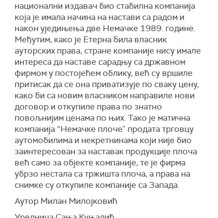
национални издавач био стабилна компанија
која је имала начина на настави са радом и
након уједињења две Немачке 1989. године.
Међутим, како је Етерна била власник
ауторских права, стране компаније нису имале
интереса да наставе сарадњу са државном
фирмом у постојећем облику, већ су вршиле
притисак да се она приватизује по сваку цену,
како би са новим власником направиле нови
договор и откупиле права по знатно
повољнијим ценама по њих. Тако је матична
компанија “Немачке плоче” продата трговцу
аутомобилима и некретнинама који није био
заинтересован за наставак продукције плоча
већ само за објекте компаније, те је фирма
убрзо нестала са тржишта плоча, а права на
снимке су откупиле компаније са Запада.
Аутор Милан Милојковић
Уредница Сања Куњадић