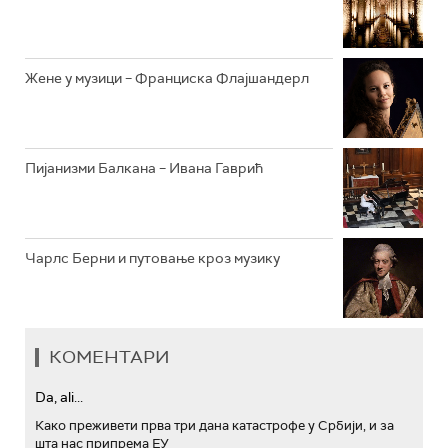
АРХИВ
Жене у музици – Франциска Флајшандерл
Пијанизми Балкана – Ивана Гаврић
Чарлс Берни и путовање кроз музику
КОМЕНТАРИ
Da, ali...
Како преживети прва три дана катастрофе у Србији, и за
шта нас припрема ЕУ