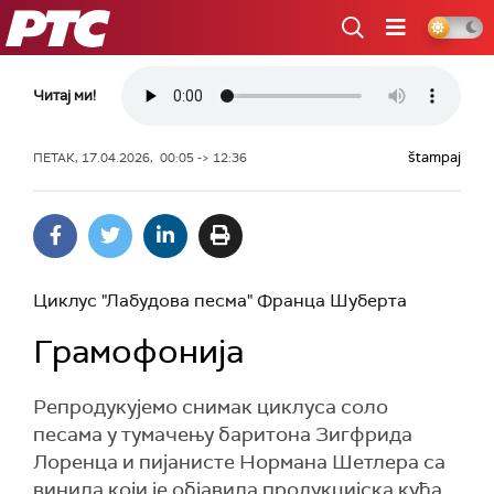
РТС
Читај ми!
štampaj
ПЕТАК, 17.04.2026, 00:05 -> 12:36
Циклус "Лабудова песма" Франца Шуберта
Грамофонија
Репродукујемо снимак циклуса соло
песама у тумачењу баритона Зигфрида
Лоренца и пијанисте Нормана Шетлера са
винила који је објавила продукцијска кућа