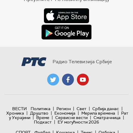
Радио Телевизија Србије
|
|
|
|
ВЕСТИ
Политика
Регион
Свет
Србија данас
|
|
|
|
Хроника
Друштво
Економија
Мерила времена
Рат
|
|
|
|
у Украјини
Време
Сервисне вести
Сматрачница
|
Подкаст
ЕУ могућности 2026
|
|
|
|
СПОРТ
Фудбал
Кошарка
Тенис
Одбојка