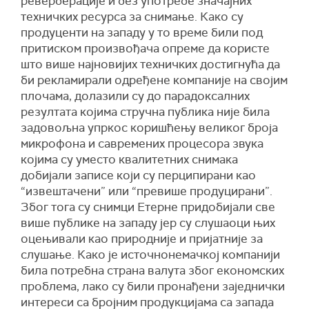
реверберације и без употребе значајних
техничких ресурса за снимање. Како су
продуценти на западу у то време били под
притиском произвођача опреме да користе
што више најновијих техничких достигнућа да
би рекламирали одређене компаније на својим
плочама, долазили су до парадоксалних
резултата којима стручна публика није била
задовољна упркос коришћењу великог броја
микрофона и савремених процесора звука
којима су уместо квалитетних снимака
добијали записе који су перципирани као
“извештачени” или “превише продуцирани”.
Због тога су снимци Етерне придобијали све
више публике на западу јер су слушаоци њих
оцењивали као природније и пријатније за
слушање. Како је источнонемачкој компанији
била потребна страна валута због економских
проблема, лако су били пронађени заједнички
интереси са бројним продукцијама са запада