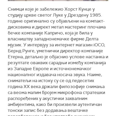
Снимци које је забележио Хорст Кунце у
студију цркве светог Луке у Дрездену 1985.
године оригинално су објављени на компакт-
дисковима и директ метал мастеринг плочама
бечке компаније Капричо, која је била у
власништву западнонемачке фирме Делта
мјузик. У интервјуу за интернет магазин iOCO,
Бернд Рунге, уметнички директор компаније
Етерна, детаљно је објаснио услове настанка и
резултате оваквих сарадњи између компанија
из Западне Европе и источнонемачког
националног издавача носача звука. Наиме,
сниматељи на истоку су се од педесетих
година XX века држали филозофије снимања
са веома малим бројем микрофона стратешки
распоређених у акустички захвалним
амбијентима, како би произвели аутентичан
тонски запис без додавања вештачке