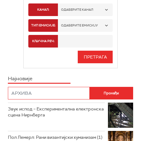
КАНАЛ:
ОДАБЕРИТЕ КАНАЛ
РАДИО БЕОГРАД 1
ТИП ЕМИСИЈЕ:
ОДАБЕРИТЕ ЕМИСИЈУ
РАДИО БЕОГРАД 2
СПОРТ
КЉУЧНА РЕЧ:
РАДИО БЕОГРАД 3
СЕРИЈА
БЕОГРАД 202
ИНФО
Најновије
РАДИО ПЛЕТЕНИЦА
ФИЛМ
РАДИО РОКЕНРОЛЕР
РАДИО ЏУБОКС
Звук испод – Експериментална електронска
сцена Нирнберга
РАДИО ВРТЕШКА
РАДИО ЏЕЗЕР
Пол Лемерл: Рани византијски хуманизам (1)