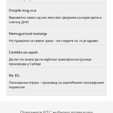
Dvojnik mog oca
Вероватно свако од нас има свог двојника са којим дели и
сличну ДНК
Nemogućnost tusiranja
Не туширате се сваког дана – не стидите се, то је здраво
Cestitke za uspeh
Да ли сте знали да се најбоље грамофонске ручице
производе у Србији
Re: Eh...
Лесковачка спржа – производ са заштићеним географским
пореклом
Преузмите РТС мобилну апликацију