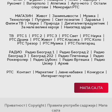
|
|
|
|
Рукомет
Ватерполо
Атлетика
Ауто-мото
Остали
|
спортови
Меморијал РТС
|
|
|
МАГАЗИН
Живот
Занимљивости
Музика
|
|
|
|
Технологијa
Путујемо
Свет познатих
Здравље
|
|
|
|
Филм и ТВ
Наука
Природа
Дигитални предузетник
|
За мале велике хероје
Наизглед здрав
|
|
|
|
|
ТВ
РТС 1
РТС 2
РТС 3
РТС Свет
РТС Наука
|
|
|
|
РТС Драма
РТС Живот
РТС Класика
РТС Коло
|
|
РТС Трезор
РТС Музика
РТС Полетарац
|
|
РАДИО
Радио Београд 1
Радио Београд 2
Радио
|
|
|
Београд 3
Београд 202
Радио Плетеница
Радио
|
|
|
Рокенролер
Радио Џубокс
Радио Вртешка
Радио
|
Џезер
Архив
|
|
|
|
РТС
Контакт
Маркетинг
Јавне набавке
Конкурси
Интернет портал
МАПА САЈТА
Приватност
Copyright
Правила употребе садржаја
Мапа
|
|
|
сајта