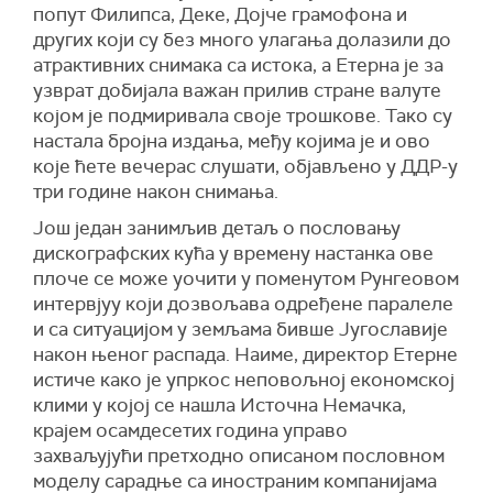
попут Филипса, Деке, Дојче грамофона и
других који су без много улагања долазили до
атрактивних снимака са истока, а Етерна је за
узврат добијала важан прилив стране валуте
којом је подмиривала своје трошкове. Тако су
настала бројна издања, међу којима је и ово
које ћете вечерас слушати, објављено у ДДР-у
три године након снимања.
Још један занимљив детаљ о пословању
дискографских кућа у времену настанка ове
плоче се може уочити у поменутом Рунгеовом
интервјуу који дозвољава одређене паралеле
и са ситуацијом у земљама бивше Југославије
након њеног распада. Наиме, директор Етерне
истиче како је упркос неповољној економској
клими у којој се нашла Источна Немачка,
крајем осамдесетих година управо
захваљујући претходно описаном пословном
моделу сарадње са иностраним компанијама