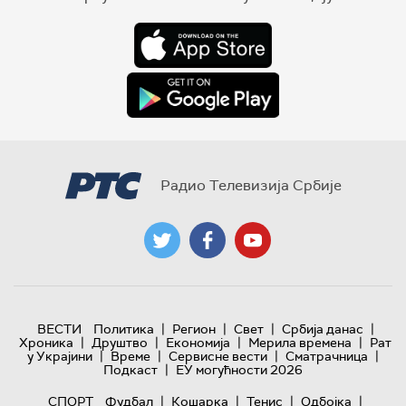
Радио Телевизија Србије
|
|
|
|
ВЕСТИ
Политика
Регион
Свет
Србија данас
|
|
|
|
Хроника
Друштво
Економија
Мерила времена
Рат
|
|
|
|
у Украјини
Време
Сервисне вести
Сматрачница
|
Подкаст
ЕУ могућности 2026
|
|
|
|
СПОРТ
Фудбал
Кошарка
Тенис
Одбојка