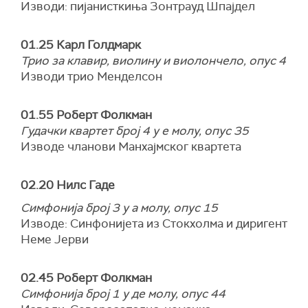
Изводи: пијанисткиња Зонтрауд Шпајдел
01.25 Карл Голдмарк
Трио за клавир, виолину и виолончело, опус 4
Изводи трио Менделсон
01.55 Роберт Фолкман
Гудачки квартет број 4 у е молу, опус 35
Изводе чланови Манхајмског квартета
02.20 Нилс Гаде
Симфонија број 3 у а молу, опус 15
Изводе: Синфонијета из Стокхолма и диригент
Неме Јерви
02.45 Роберт Фолкман
Симфонија број 1 у де молу, опус 44