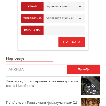
КАНАЛ:
ОДАБЕРИТЕ КАНАЛ
РАДИО БЕОГРАД 1
ТИП ЕМИСИЈЕ:
ОДАБЕРИТЕ ЕМИСИЈУ
РАДИО БЕОГРАД 2
СПОРТ
КЉУЧНА РЕЧ:
РАДИО БЕОГРАД 3
СЕРИЈА
БЕОГРАД 202
ИНФО
Најновије
РАДИО ПЛЕТЕНИЦА
ФИЛМ
РАДИО РОКЕНРОЛЕР
РАДИО ЏУБОКС
Звук испод – Експериментална електронска
сцена Нирнберга
РАДИО ВРТЕШКА
РАДИО ЏЕЗЕР
Пол Лемерл: Рани византијски хуманизам (1)