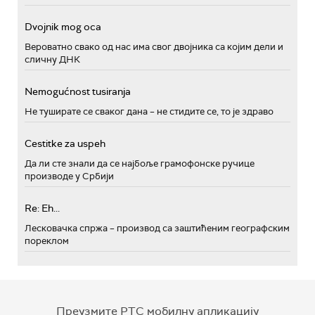
Dvojnik mog oca
Вероватно свако од нас има свог двојника са којим дели и
сличну ДНК
Nemogućnost tusiranja
Не туширате се сваког дана – не стидите се, то је здраво
Cestitke za uspeh
Да ли сте знали да се најбоље грамофонске ручице
производе у Србији
Re: Eh...
Лесковачка спржа – производ са заштићеним географским
пореклом
Преузмите РТС мобилну апликацију