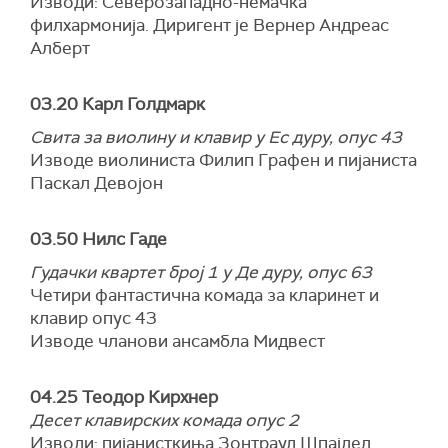
Изводи: Северозападно-немачка
филхармонија. Диригент је Вернер Андреас
Алберт
03.20 Карл Голдмарк
Свита за виолину и клавир у Ес дуру, опус 43
Изводе виолиниста Филип Графен и пијаниста
Паскал Девојон
03.50 Нилс Гаде
Гудачки квартет број 1 у Де дуру, опус 63
Четири фантастична комада за кларинет и
клавир опус 43
Изводе чланови ансамбла Мидвест
04.25 Теодор Кирхнер
Десет клавирских комада опус 2
Изводи: пијанисткиња Зонтрауд Шпајдел