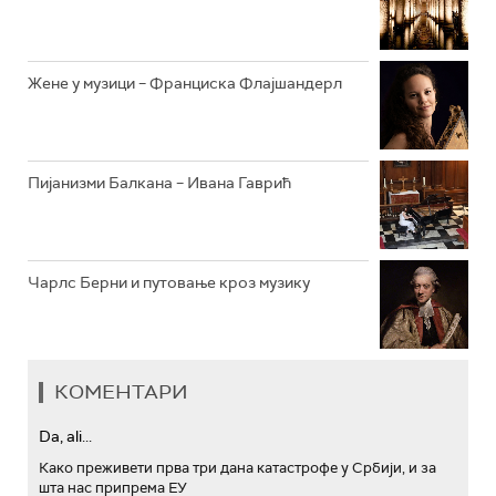
АРХИВ
Жене у музици – Франциска Флајшандерл
Пијанизми Балкана – Ивана Гаврић
Чарлс Берни и путовање кроз музику
КОМЕНТАРИ
Da, ali...
Како преживети прва три дана катастрофе у Србији, и за
шта нас припрема ЕУ