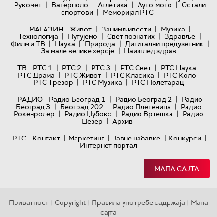
|
|
|
|
Рукомет
Ватерполо
Атлетика
Ауто-мото
Остали
|
спортови
Меморијал РТС
|
|
|
МАГАЗИН
Живот
Занимљивости
Музика
|
|
|
|
Технологијa
Путујемо
Свет познатих
Здравље
|
|
|
|
Филм и ТВ
Наука
Природа
Дигитални предузетник
|
За мале велике хероје
Наизглед здрав
|
|
|
|
|
ТВ
РТС 1
РТС 2
РТС 3
РТС Свет
РТС Наука
|
|
|
|
РТС Драма
РТС Живот
РТС Класика
РТС Коло
|
|
РТС Трезор
РТС Музика
РТС Полетарац
|
|
РАДИО
Радио Београд 1
Радио Београд 2
Радио
|
|
|
Београд 3
Београд 202
Радио Плетеница
Радио
|
|
|
Рокенролер
Радио Џубокс
Радио Вртешка
Радио
|
Џезер
Архив
|
|
|
|
РТС
Контакт
Маркетинг
Јавне набавке
Конкурси
Интернет портал
МАПА САЈТА
Приватност
Copyright
Правила употребе садржаја
Мапа
|
|
|
сајта