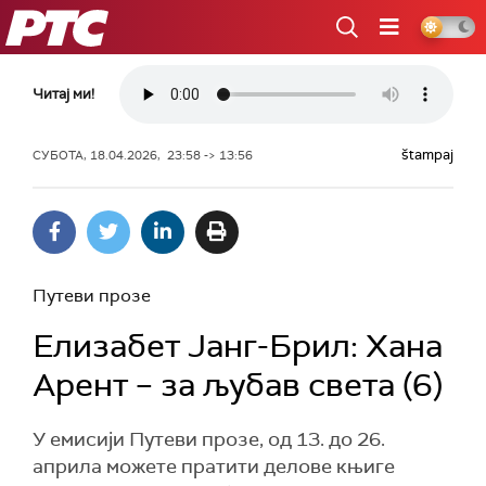
РТС
Читај ми!
štampaj
СУБОТА, 18.04.2026, 23:58 -> 13:56
Путеви прозе
Елизабет Јанг-Брил: Хана
Арент – за љубав света (6)
У емисији Путеви прозе, од 13. до 26.
априла можете пратити делове књиге