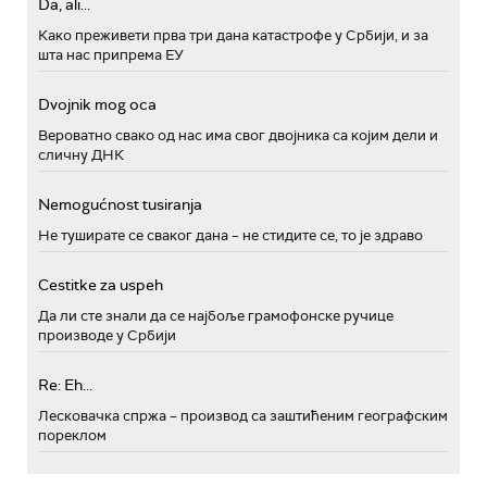
Da, ali...
Како преживети прва три дана катастрофе у Србији, и за
шта нас припрема ЕУ
Dvojnik mog oca
Вероватно свако од нас има свог двојника са којим дели и
сличну ДНК
Nemogućnost tusiranja
Не туширате се сваког дана – не стидите се, то је здраво
Cestitke za uspeh
Да ли сте знали да се најбоље грамофонске ручице
производе у Србији
Re: Eh...
Лесковачка спржа – производ са заштићеним географским
пореклом