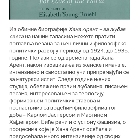
Из обимне биографије
Хана Арент – за љубав
света
на нашим таласима можете пратити
поглавља везана за њен лични и филозофско-
политички развој у периоду од 1924. до 1935.
године. Полази се од времена када Хана
Арент, након избацивања из женске гиманзје,
интензивно и самостално учи припремајући се
за матуркси испит. Следе године њених
студија, обележене првим љубавима, писањем
песама, интересовањем за теологију,
формирањем политичких ставова и
познаствима са водећим филозофима тог
доба – Карлом Јасперсом и Мартином
Хајдегером. Биће речи и о успону фашизма, о
процесима које је Хана Арент осећала и
предосећала много интензивније од својих