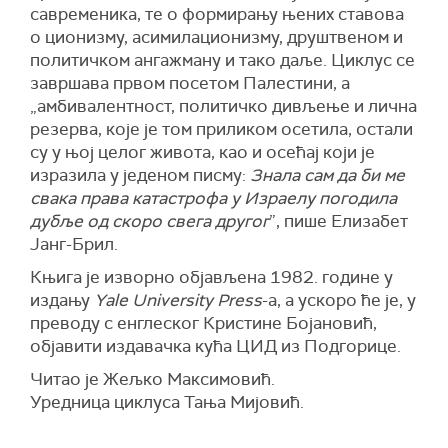
савременика, те о формирању њених ставова
о ционизму, асимилационизму, друштвеном и
политичком ангажману и тако даље. Циклус се
завршава првом посетом Палестини, а
„амбивалентност, политичко дивљење и лична
резерва, које је том приликом осетила, остали
су у њој целог живота, као и осећај који је
изразила у једеном писму:
Знала сам да би ме
свака права катастрофа у Израелу погодила
дубље од скоро свега другог
”, пише Елизабет
Јанг-Брил.
Књига је изворно објављена 1982. године у
издању
Yale University Press
-a, а ускоро ће је, у
преводу с енглеског Кристине Бојановић,
објавити издавачка кућа ЦИД из Подгорице.
Читао је Жељко Максимовић.
Уредницa циклуса Тања Мијовић.