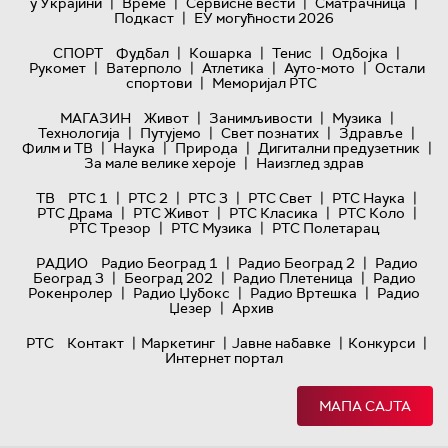
|
|
|
|
у Украјини
Време
Сервисне вести
Сматрачница
|
Подкаст
ЕУ могућности 2026
|
|
|
|
СПОРТ
Фудбал
Кошарка
Тенис
Одбојка
|
|
|
|
Рукомет
Ватерполо
Атлетика
Ауто-мото
Остали
|
спортови
Меморијал РТС
|
|
|
МАГАЗИН
Живот
Занимљивости
Музика
|
|
|
|
Технологијa
Путујемо
Свет познатих
Здравље
|
|
|
|
Филм и ТВ
Наука
Природа
Дигитални предузетник
|
За мале велике хероје
Наизглед здрав
|
|
|
|
|
ТВ
РТС 1
РТС 2
РТС 3
РТС Свет
РТС Наука
|
|
|
|
РТС Драма
РТС Живот
РТС Класика
РТС Коло
|
|
РТС Трезор
РТС Музика
РТС Полетарац
|
|
РАДИО
Радио Београд 1
Радио Београд 2
Радио
|
|
|
Београд 3
Београд 202
Радио Плетеница
Радио
|
|
|
Рокенролер
Радио Џубокс
Радио Вртешка
Радио
|
Џезер
Архив
|
|
|
|
РТС
Контакт
Маркетинг
Јавне набавке
Конкурси
Интернет портал
МАПА САЈТА