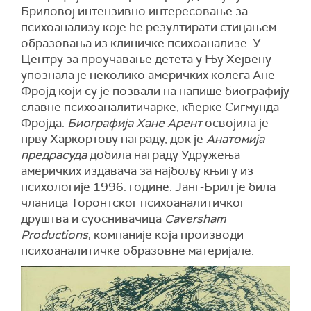
Бриловој интензивно интересовање за
психоанализу које ће резултирати стицањем
образовања из клиничке психоанализе. У
Центру за проучавање детета у Њу Хејвену
упознала је неколико америчких колега Ане
Фројд који су је позвали на напише биографију
славне психоаналитичарке, кћерке Сигмунда
Фројда.
Биографија Хане Арент
освојила је
прву Харкортову награду, док је
Анатомија
предрасуда
добила награду Удружења
америчких издавача за најбољу књигу из
психологије 1996. године. Јанг-Брил је била
чланица Торонтског психоаналитичког
друштва и суоснивачица
Caversham
Productions
, компаније која производи
психоаналитичке образовне материјале.