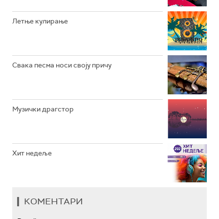
РАДИО ЏЕЗЕР
Летње кулирање
АРХИВ
Свака песма носи своју причу
Музички драгстор
Хит недеље
КОМЕНТАРИ