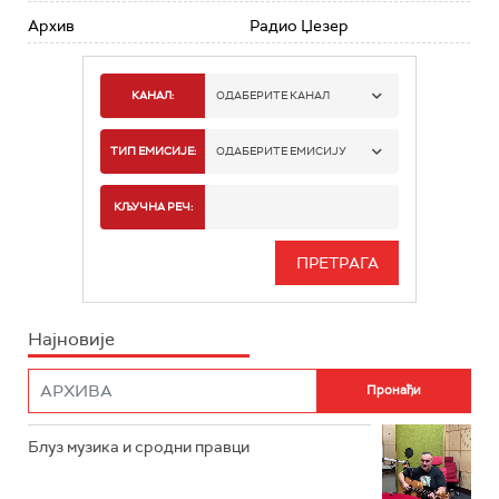
Архив
Радио Џезер
КАНАЛ:
ОДАБЕРИТЕ КАНАЛ
РАДИО БЕОГРАД 1
ТИП ЕМИСИЈЕ:
ОДАБЕРИТЕ ЕМИСИЈУ
РАДИО БЕОГРАД 2
СПОРТ
КЉУЧНА РЕЧ:
РАДИО БЕОГРАД 3
СЕРИЈА
БЕОГРАД 202
ИНФО
Најновије
РАДИО ПЛЕТЕНИЦА
ФИЛМ
РАДИО РОКЕНРОЛЕР
РАДИО ЏУБОКС
Блуз музика и сродни правци
РАДИО ВРТЕШКА