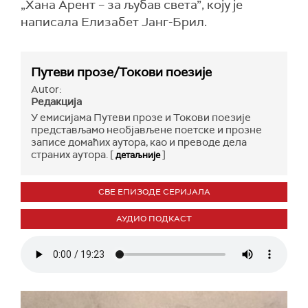
„Хана Арент – за љубав света”, коју је
написала Елизабет Јанг-Брил.
Путеви прозе/Токови поезије
Autor:
Редакција
У емисијама Путеви прозе и Токови поезије
представљамо необјављене поетске и прозне
записе домаћих аутора, као и преводе дела
страних аутора. [
]
детаљније
СВЕ ЕПИЗОДЕ СЕРИЈАЛА
АУДИО ПОДКАСТ