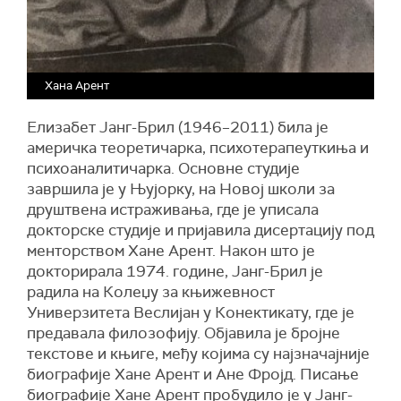
Хана Арент
Елизабет Јанг-Брил (1946–2011) била је
америчка теоретичарка, психотерапеуткиња и
психоаналитичарка. Основне студије
завршила је у Њујорку, на Новој школи за
друштвена истраживања, где је уписала
докторске студије и пријавила дисертацију под
менторством Хане Арент. Након што је
докторирала 1974. године, Јанг-Брил је
радила на Колеџу за књижевност
Универзитета Веслијан у Конектикату, где је
предавала филозофију. Објавила је бројне
текстове и књиге, међу којима су најзначајније
биографије Хане Арент и Ане Фројд. Писање
биографије Хане Арент пробудило је у Јанг-