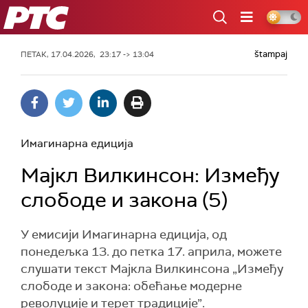
РТС
štampaj
ПЕТАК, 17.04.2026, 23:17 -> 13:04
Имагинарна едиција
Мајкл Вилкинсон: Између
слободе и закона (5)
У емисији Имагинарна едиција, од
понедељка 13. до петка 17. априла, можете
слушати текст Мајклa Вилкинсона „Између
слободе и закона: обећање модерне
револуције и терет традиције”.