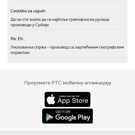
Cestitke za uspeh
Да ли сте знали да се најбоље грамофонске ручице
производе у Србији
Re: Eh...
Лесковачка спржа – производ са заштићеним географским
пореклом
Преузмите РТС мобилну апликацију