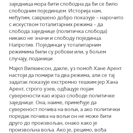
заједница мора бити слободна да би се било
слободним појединцем. Историја нам,
међутим, савршено добро показује – нарочито
с искуством тоталитарних режима – да
слобода заједнице (политичка слобода)
никако не значи и слободу појединца.
Напротив. Појединци у тоталитарним
режимима били су робови или, у бољем
случају, поданици.
Мајкл Вилкинсон, дакле, уз помоћ Хане Арент
настоји да помири та два режима, али се тај
задатак показује екстремно тeшким јер Хана
Арент, строго узев, одбацује појам
суверености као израз слободе политичке
заједнице. Она, наиме, примећује да
сувереност почива на вољи, а ако политички
поредак почива на вољи он не може бити
друго до произвољан, онако како је
произвољна воља. Ако је, рецимо, вођа