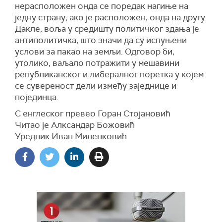
нерасположен онда се поредак нагиње на
једну страну; ако је расположен, онда на другу.
Дакле, воља у средишту политичког здања је
антиполитичка, што значи да су испуњени
услови за пакао на земљи. Одговор би,
утолико, ваљало потражити у мешавини
републиканског и либералног поретка у којем
се сувереност дели између заједнице и
појединца.
С енглеског превео Горан Стојановић
Читао је Алксандар Божовић
Уредник Иван Миленковић