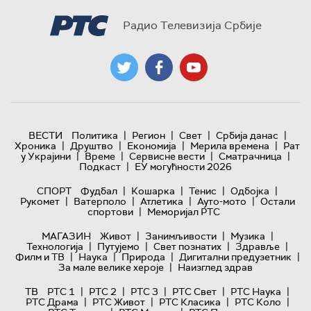
Радио Телевизија Србије
|
|
|
|
ВЕСТИ
Политика
Регион
Свет
Србија данас
|
|
|
|
Хроника
Друштво
Економија
Мерила времена
Рат
|
|
|
|
у Украјини
Време
Сервисне вести
Сматрачница
|
Подкаст
ЕУ могућности 2026
|
|
|
|
СПОРТ
Фудбал
Кошарка
Тенис
Одбојка
|
|
|
|
Рукомет
Ватерполо
Атлетика
Ауто-мото
Остали
|
спортови
Меморијал РТС
|
|
|
МАГАЗИН
Живот
Занимљивости
Музика
|
|
|
|
Технологијa
Путујемо
Свет познатих
Здравље
|
|
|
|
Филм и ТВ
Наука
Природа
Дигитални предузетник
|
За мале велике хероје
Наизглед здрав
|
|
|
|
|
ТВ
РТС 1
РТС 2
РТС 3
РТС Свет
РТС Наука
|
|
|
|
РТС Драма
РТС Живот
РТС Класика
РТС Коло