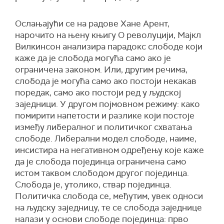
Ослањајући се на радове Хане Арент,
нарочито на њену књигу О револуцији, Мајкл
Вилкинсон анализира парадокс слободе који
каже да је слобода могућа само ако је
ограничена законом. Или, другим речима,
слобода је могућа само ако постоји некакав
поредак, само ако постоји ред у људској
заједници. У другом појмовном режиму: како
помирити напетости и разлике који постоје
између либералног и политичког схватања
слободе. Либерални модел слободе, наиме,
инсистира на негативном одређењу које каже
да је слобода појединца ограничена само
истом таквом слободом другог појединца.
Слобода је, утолико, ствар појединца.
Политичка слобода се, међутим, увек односи
на људску заједницу, те се слобода заједнице
налази у основи слободе појединца: прво