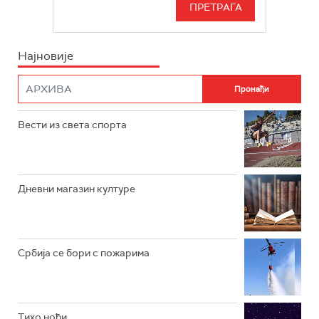
БЕОГРАД 202
ИНФО
Најновије
РАДИО ПЛЕТЕНИЦА
ФИЛМ
РАДИО РОКЕНРОЛЕР
РАДИО ЏУБОКС
Вести из света спорта
РАДИО ВРТЕШКА
РАДИО ЏЕЗЕР
Дневни магазин културе
АРХИВ
Србија се бори с пожарима
Тихо ноћи