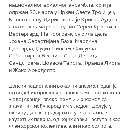
националног вокалног ансамбла, који је
одржан 26. марта у Цркви Свете Тројице у
Копенхагену. Дириговала је Криста Аудере,
а на оргуљама је наступио Серен Кристијан
Вестергард. На програму су била дела
Јохана Себастијана Баха, Мартина
Едегорда, Џудит Бингам, Самјуела
Себастијана Веслија, Свен-Дејвида
Сандстрема, Џозефа Твиста, Франца Листа
и Жака Аркаделта.
Дански национални вокални ансамбл један је
од водећих професионалних камерних хорова
у овој скандинавској земљи и ансамбл са
значајним међународним угледом. Делује у
оквиру Данског радија и окупља осамнаест
изузетних певача, од којих сваки наступа и као
члан хорског колектива, али и као солиста.