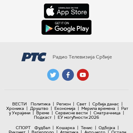
Радио Телевизија Србије
|
|
|
|
ВЕСТИ
Политика
Регион
Свет
Србија данас
|
|
|
|
Хроника
Друштво
Економија
Мерила времена
Рат
|
|
|
|
у Украјини
Време
Сервисне вести
Сматрачница
|
Подкаст
ЕУ могућности 2026
|
|
|
|
СПОРТ
Фудбал
Кошарка
Тенис
Одбојка
|
|
|
|
Рукомет
Ватерполо
Атлетика
Ауто-мото
Остали