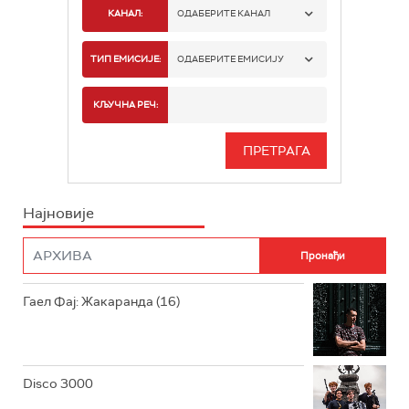
КАНАЛ:
ОДАБЕРИТЕ КАНАЛ
РАДИО БЕОГРАД 1
ТИП ЕМИСИЈЕ:
ОДАБЕРИТЕ ЕМИСИЈУ
РАДИО БЕОГРАД 2
СПОРТ
КЉУЧНА РЕЧ:
РАДИО БЕОГРАД 3
СЕРИЈА
БЕОГРАД 202
ИНФО
Најновије
РАДИО ПЛЕТЕНИЦА
ФИЛМ
РАДИО РОКЕНРОЛЕР
РАДИО ЏУБОКС
Гаел Фај: Жакаранда (16)
РАДИО ВРТЕШКА
РАДИО ЏЕЗЕР
Disco 3000