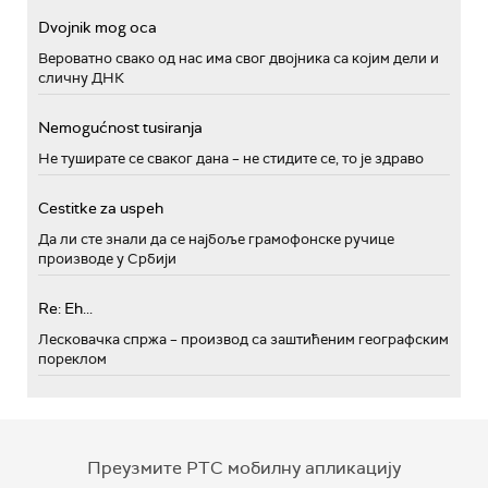
Dvojnik mog oca
Вероватно свако од нас има свог двојника са којим дели и
сличну ДНК
Nemogućnost tusiranja
Не туширате се сваког дана – не стидите се, то је здраво
Cestitke za uspeh
Да ли сте знали да се најбоље грамофонске ручице
производе у Србији
Re: Eh...
Лесковачка спржа – производ са заштићеним географским
пореклом
Преузмите РТС мобилну апликацију