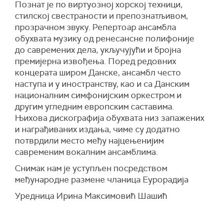
Познат је по виртуозној хорској техници,
стилској свестраности и препознатљивом,
прозрачном звуку. Репертоар ансамбла
обухвата музику од ренесансне полифоније
до савремених дела, укључујући и бројна
премијерна извођења. Поред редовних
концерата широм Данске, ансамбл често
наступа и у иностранству, као и са Данским
националним симфонијским оркестром и
другим угледним европским саставима.
Њихова дискографија обухвата низ запажених
и награђиваних издања, чиме су додатно
потврдили место међу најцењенијим
савременим вокалним ансамблима.
Снимак нам је уступљен посредством
међународне размене чланица Еурорадија
Уредница Ирина Максимовић Шашић