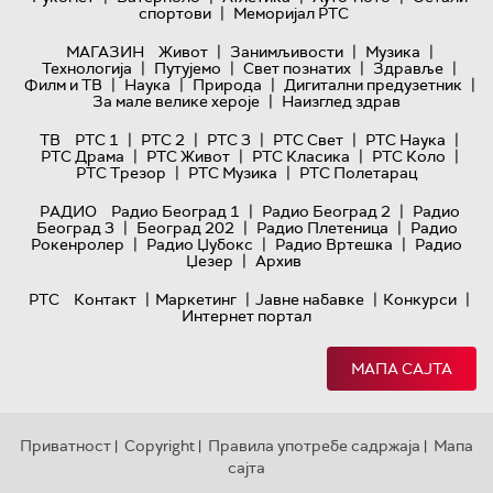
|
спортови
Меморијал РТС
|
|
|
МАГАЗИН
Живот
Занимљивости
Музика
|
|
|
|
Технологијa
Путујемо
Свет познатих
Здравље
|
|
|
|
Филм и ТВ
Наука
Природа
Дигитални предузетник
|
За мале велике хероје
Наизглед здрав
|
|
|
|
|
ТВ
РТС 1
РТС 2
РТС 3
РТС Свет
РТС Наука
|
|
|
|
РТС Драма
РТС Живот
РТС Класика
РТС Коло
|
|
РТС Трезор
РТС Музика
РТС Полетарац
|
|
РАДИО
Радио Београд 1
Радио Београд 2
Радио
|
|
|
Београд 3
Београд 202
Радио Плетеница
Радио
|
|
|
Рокенролер
Радио Џубокс
Радио Вртешка
Радио
|
Џезер
Архив
|
|
|
|
РТС
Контакт
Маркетинг
Јавне набавке
Конкурси
Интернет портал
МАПА САЈТА
Приватност
Copyright
Правила употребе садржаја
Мапа
|
|
|
сајта