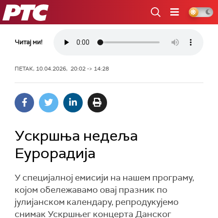
РТС
Читај ми!
ПЕТАК, 10.04.2026, 20:02 -> 14:28
Ускршња недеља
Еурорадија
У специјалној емисији на нашем програму,
којом обележавамо овај празник по
јулијанском календару, репродукујемо
снимак Ускршњег концерта Данског