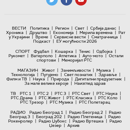
|
|
|
|
ВЕСТИ
Политика
Регион
Свет
Србија данас
|
|
|
|
Хроника
Друштво
Економија
Мерила времена
Рат
|
|
|
|
у Украјини
Време
Сервисне вести
Сматрачница
|
Подкаст
ЕУ могућности 2026
|
|
|
|
СПОРТ
Фудбал
Кошарка
Тенис
Одбојка
|
|
|
|
Рукомет
Ватерполо
Атлетика
Ауто-мото
Остали
|
спортови
Меморијал РТС
|
|
|
МАГАЗИН
Живот
Занимљивости
Музика
|
|
|
|
Технологијa
Путујемо
Свет познатих
Здравље
|
|
|
|
Филм и ТВ
Наука
Природа
Дигитални предузетник
|
За мале велике хероје
Наизглед здрав
|
|
|
|
|
ТВ
РТС 1
РТС 2
РТС 3
РТС Свет
РТС Наука
|
|
|
|
РТС Драма
РТС Живот
РТС Класика
РТС Коло
|
|
РТС Трезор
РТС Музика
РТС Полетарац
|
|
РАДИО
Радио Београд 1
Радио Београд 2
Радио
|
|
|
Београд 3
Београд 202
Радио Плетеница
Радио
|
|
|
Рокенролер
Радио Џубокс
Радио Вртешка
Радио
|
Џезер
Архив