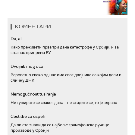
КОМЕНТАРИ
Da, ali...
Како преживети прва три дана катастрофе у Србији, и за
шта нас припрема ЕУ
Dvojnik mog oca
Вероватно свако од нас има свог двојника са којим дели и
сличну ДНК
Nemogućnost tusiranja
Не туширате се сваког дана – не стидите се, то је здраво
Cestitke za uspeh
Да ли сте знали да се најбоље грамофонске ручице
производе у Србији