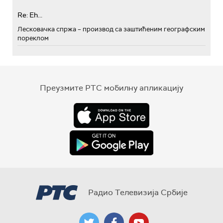
Re: Eh...
Лесковачка спржа – производ са заштићеним географским
пореклом
Преузмите РТС мобилну апликацију
Радио Телевизија Србије