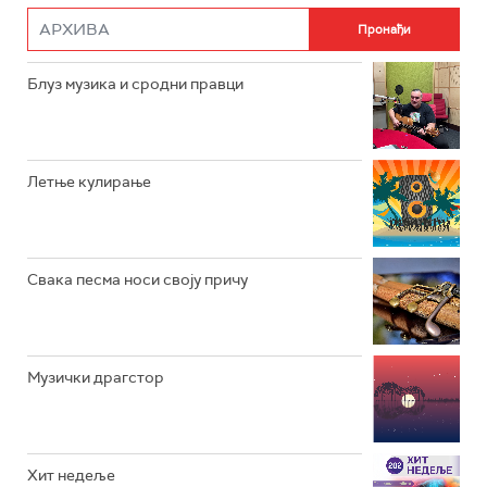
РАДИО РОКЕНРОЛЕР
РАДИО ЏУБОКС
Блуз музика и сродни правци
РАДИО ВРТЕШКА
РАДИО ЏЕЗЕР
Летње кулирање
АРХИВ
Свака песма носи своју причу
Музички драгстор
Хит недеље