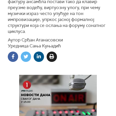
фактуру ансамбла постави тако да клавир
преузме водећу, виртуозну улогу, при чему
музички израз често упућује на тон
импровизације, упркос јасној формалној
структури која се ослања на форуму сонатног
циклуса.
Аутор Срђан Атанасовски
Уредница Сања Куњадић