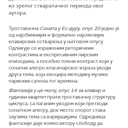
из зрелог стваралачког периода овог
аутора.
Троставачна
Соната у Ес-дуру, опус 20
једно је
од најобимнијих и формално најсмелијих
клавирских остварења у његовом опусу.
Одликује се израженим реторичким
контрастима и експресивним лирским
епизодама, а посебно плени контраст који у
сонатни алегро класичарског израза уводи
друга тема, која евоцира мелодику музике
париских салона тог времена.
Фантазија у це-молу, опус 14 за клавир и
гудачки квартет
прати троставачну структуру
циклуса, са лаганим уводом који претходи
сонатном алегру, док место спорог става
заузима тема са варијацијама. Одредница
фантазије даје композитору слободу да