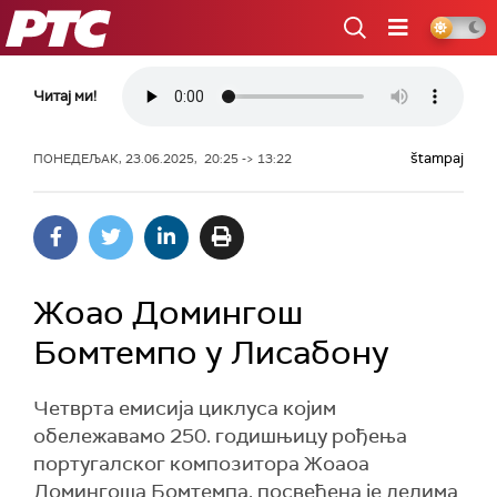
РТС
Читај ми!
štampaj
ПОНЕДЕЉАК, 23.06.2025, 20:25 -> 13:22
Жоао Домингош
Бомтемпо у Лисабону
Четврта емисија циклуса којим
обележавамо 250. годишњицу рођења
португалског композитора Жоаоа
Домингоша Бомтемпа, посвећена је делима