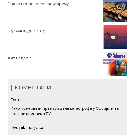
Свака песма носи своју причу
Музички драгстор
Хит недеље
КОМЕНТАРИ
Da, ali...
Како преживети прва три дана катастрофе у Србији, и за
шта нас припрема ЕУ
Dvojnik mog oca