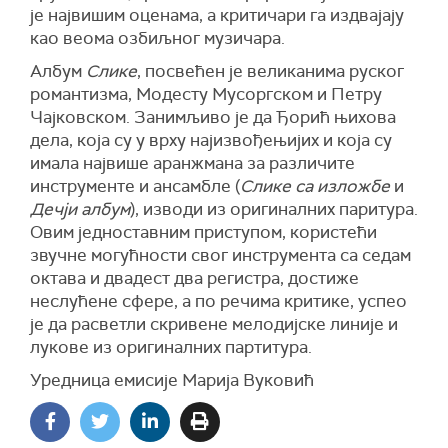
је највишим оценама, а критичари га издвајају
као веома озбиљног музичара.
Aлбум
Слике
, посвећен је великанима руског
романтизма, Модесту Мусоргском и Петру
Чајковском. Занимљиво је да Ђорић њихова
дела, која су у врху најизвођењијих и која су
имала највише аранжмана за различите
инструменте и ансамбле (
Слике са изложбе
и
Дечји албум
), изводи из оригиналних паритура.
Овим једноставним приступом, користећи
звучне могућности свог инструмента са седам
октава и двадест два регистра, достиже
неслућене сфере, а по речима критике, успео
је да расветли скривене мелодијске линије и
лукове из оригиналних партитура.
Уредница емисије Марија Вуковић