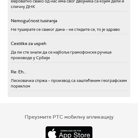
Вероватно свако од нас има свог двојника са којим дели и
сличну ДНК
Nemogućnost tusiranja
Не туширате се сваког дана – не стидите се, то је здраво
Cestitke za uspeh
Да ли сте знали да се најбоље грамофонске ручице
производе у Србији
Re: Eh...
Лесковачка спржа – производ са заштићеним географским
пореклом
Преузмите РТС мобилну апликацију