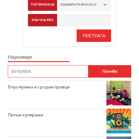
РАДИО БЕОГРАД 1
ТИП ЕМИСИЈЕ:
ОДАБЕРИТЕ ЕМИСИЈУ
РАДИО БЕОГРАД 2
СПОРТ
КЉУЧНА РЕЧ:
РАДИО БЕОГРАД 3
СЕРИЈА
БЕОГРАД 202
ИНФО
Најновије
РАДИО ПЛЕТЕНИЦА
ФИЛМ
РАДИО РОКЕНРОЛЕР
РАДИО ЏУБОКС
Блуз музика и сродни правци
РАДИО ВРТЕШКА
РАДИО ЏЕЗЕР
Летње кулирање
АРХИВ