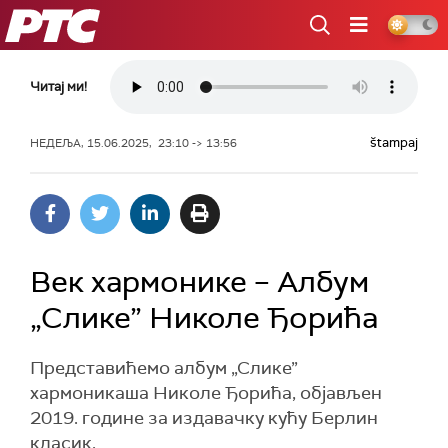
РТС
Читај ми!
štampaj
НЕДЕЉА, 15.06.2025, 23:10 -> 13:56
Век хармонике – Албум
„Слике” Николе Ђорића
Представићемо албум „Слике”
хармоникаша Николе Ђорића, објављен
2019. године за издавачку кућу Берлин
класик.