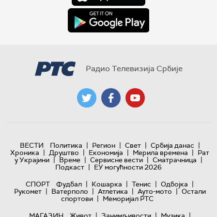
Радио Телевизија Србије
|
|
|
|
ВЕСТИ
Политика
Регион
Свет
Србија данас
|
|
|
|
Хроника
Друштво
Економија
Мерила времена
Рат
|
|
|
|
у Украјини
Време
Сервисне вести
Сматрачница
|
Подкаст
ЕУ могућности 2026
|
|
|
|
СПОРТ
Фудбал
Кошарка
Тенис
Одбојка
|
|
|
|
Рукомет
Ватерполо
Атлетика
Ауто-мото
Остали
|
спортови
Меморијал РТС
|
|
|
МАГАЗИН
Живот
Занимљивости
Музика