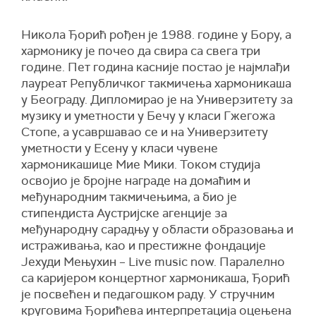
Никола Ђорић рођен је 1988. године у Бору, а
хармонику је почео да свира са свега три
године. Пет година касније постао је најмлађи
лауреат Републичког такмичења хармоникаша
у Београду. Дипломирао је на Универзитету за
музику и уметности у Бечу у класи Гжегожа
Стопе, а усавршавао се и на Универзитету
уметности у Есену у класи чувене
хармоникашице Мие Мики. Током студија
освојио је бројне награде на домаћим и
међународним такмичењима, а био је
стипендиста Аустријске агенције за
међународну сарадњу у области образовања и
истраживања, као и престижне фондације
Јехуди Мењухин – Live music now. Паралелно
са каријером концертног хармоникаша, Ђорић
је посвећен и педагошком раду. У стручним
круговима Ђорићева интерпретација оцењена