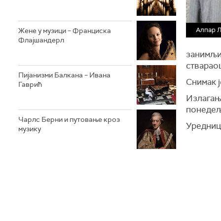
Алпар 
Жене у музици – Франциска
Флајшандерл
занимљи
ствараоц
Пијанизми Балкана – Ивана
Снимак ј
Гаврић
Излагање
понедеља
Чарлс Берни и путовање кроз
Уредниц
музику