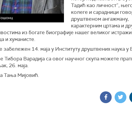
Тадић као личност”, њег
колеге и сарадници гово
Лошонц
друштвеном ангажману,
карактерним цртама и др
востима из богате биографије нашег великог истражи
а и хуманисте.
е забележен 14. маја у Институту друштвених наука у 
 Тибора Варадија са овог научног скупа можете прат
к, 26. маја.
а Тања Мијовић.