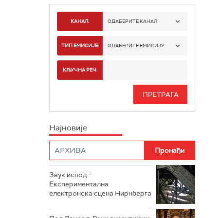
КАНАЛ:
ОДАБЕРИТЕ КАНАЛ
РАДИО БЕОГРАД 1
ТИП ЕМИСИЈЕ:
ОДАБЕРИТЕ ЕМИСИЈУ
РАДИО БЕОГРАД 2
СПОРТ
КЉУЧНА РЕЧ:
РАДИО БЕОГРАД 3
СЕРИЈА
БЕОГРАД 202
ИНФО
Најновије
РАДИО ПЛЕТЕНИЦА
ФИЛМ
РАДИО РОКЕНРОЛЕР
РАДИО ЏУБОКС
Звук испод –
Експериментална
РАДИО ВРТЕШКА
електронска сцена Нирнберга
РАДИО ЏЕЗЕР