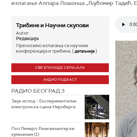
излагање Алпара Лошонца „Љубомир Тадић, Ер
Трибине и Научни скупови
Autor:
Редакција
Преносимо излагања са научних
конференција и трибина. [
]
детаљније
СВЕ ЕПИЗОДЕ СЕРИЈАЛА
АУДИО ПОДКАСТ
РАДИО БЕОГРАД 3
Звук испод – Експериментална
електронска сцена Нирнберга
Пол Лемерл: Рани византијски
хуманизам (1)