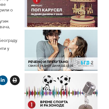
ове
рили о
угим
вача,
Београду.
ити у