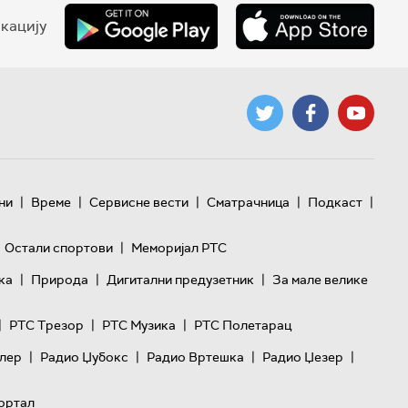
кацију
|
|
|
|
|
ни
Време
Сервисне вести
Сматрачница
Подкаст
|
Остали спортови
Меморијал РТС
|
|
|
ка
Природа
Дигитални предузетник
За мале велике
|
|
|
РТС Трезор
РТС Музика
РТС Полетарац
|
|
|
|
лер
Радио Џубокс
Радио Вртешка
Радио Џезер
ортал