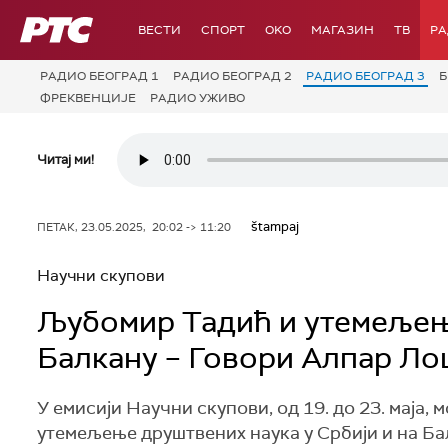
РТС
ВЕСТИ
СПОРТ
OKO
МАГАЗИН
ТВ
Р
РАДИО БЕОГРАД 1
РАДИО БЕОГРАД 2
РАДИО БЕОГРАД 3
Б
ФРЕКВЕНЦИЈЕ
РАДИО УЖИВО
Читај ми!
štampaj
ПЕТАК, 23.05.2025, 20:02 -> 11:20
Научни скупови
Љубомир Тадић и утемељење
Балкану – Говори Алпар Л
У емисији Научни скупови, од 19. до 23. маја
утемељење друштвених наука у Србији и на Бал