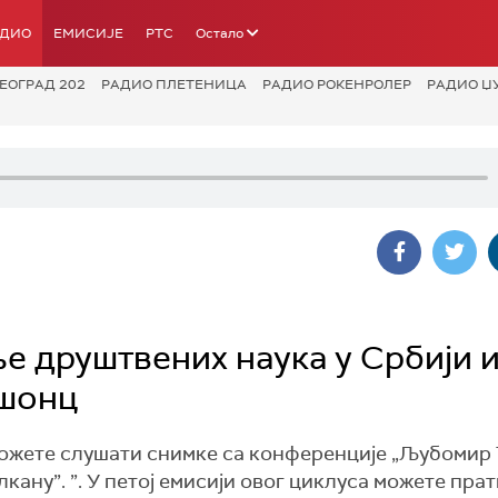
АДИО
ЕМИСИЈЕ
РТС
Остало
ЕОГРАД 202
РАДИО ПЛЕТЕНИЦА
РАДИО РОКЕНРОЛЕР
РАДИО Џ
 друштвених наука у Србији и
ошонц
, можете слушати снимке са конференције „Љубомир
кану”. ”. У петој емисији овог циклуса можете пра