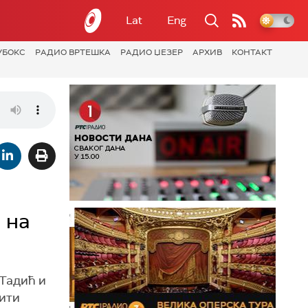
Lat
Eng
УБОКС
РАДИО ВРТЕШКА
РАДИО ЏЕЗЕР
АРХИВ
КОНТАКТ
 на
 Тадић и
тити