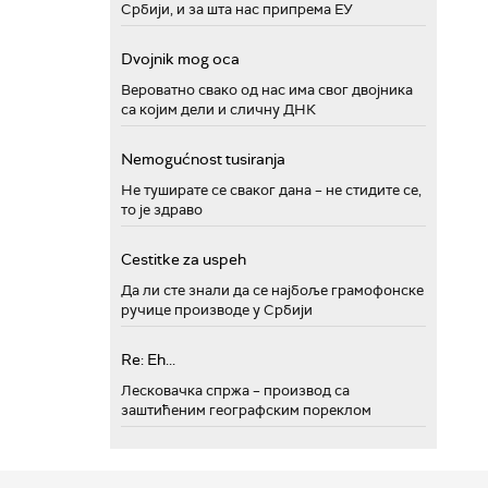
Србији, и за шта нас припрема ЕУ
Dvojnik mog oca
Вероватно свако од нас има свог двојника
са којим дели и сличну ДНК
Nemogućnost tusiranja
Не туширате се сваког дана – не стидите се,
то је здраво
Cestitke za uspeh
Да ли сте знали да се најбоље грамофонске
ручице производе у Србији
Re: Eh...
Лесковачка спржа – производ са
заштићеним географским пореклом