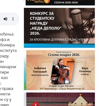
 рођења
офа и
убомира
Института
раду,
ан
плинарни
етири
 као
,
у права
омети
к су у
бомир