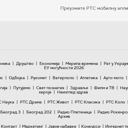
Преузмите РТС мобилну апли
|
|
|
|
оника
Друштво
Економија
Мерила времена
Рат у Украји
ЕУ могућности 2026
|
|
|
|
|
|
ис
Одбојка
Рукомет
Ватерполо
Атлетика
Ауто-мото
|
|
|
|
|
гијa
Путујемо
Свет познатих
Здравље
Филм и ТВ
Нау
|
хероје
Наизглед здрав
|
|
|
|
С Наука
РТС Драма
РТС Живот
РТС Класика
РТС Коло
|
|
|
 Београд 3
Београд 202
Радио Плетеница
Радио Рокенро
Архив
|
|
|
|
Контакт
Маркетинг
Јавне набавке
Конкурси
Интернет п