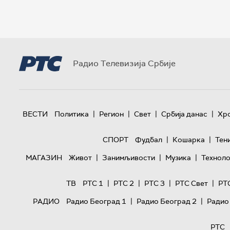
Радио Телевизија Србије
|
|
|
|
ВЕСТИ
Политика
Регион
Свет
Србија данас
Хр
|
|
СПОРТ
Фудбал
Кошарка
Тен
|
|
|
МАГАЗИН
Живот
Занимљивости
Музика
Техноло
|
|
|
|
ТВ
РТС 1
РТС 2
РТС 3
РТС Свет
РТ
|
|
РАДИО
Радио Београд 1
Радио Београд 2
Радио
РТС