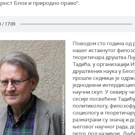
нст Блох и природно право”.
Поводом сто година од
нашег истакнутог филоз
теоретичара друштва Љ
Тадића, у организацији 
друштвених наука у Беог
прошле седмице је одрж
једнодевни интердисци
научни скуп. У оквиру ч
сесије посвећене Тадићу
политиколoгу, филозофу
социологу и теоретичар
разматрани су значај и д
његовог научног рада, до
петој, под називом „Љу