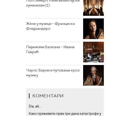
Пол Лемерл: Рани византијски
хуманизам (1)
АРХИВ
Жене у музици – Франциска
Флајшандерл
Пијанизми Балкана – Ивана
Гаврић
Чарлс Берни и путовање кроз
музику
КОМЕНТАРИ
Da, ali...
Како преживети прва три дана катастрофе у