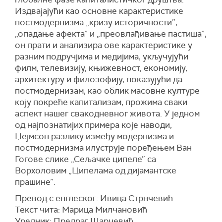
Издвајајући као основне карактеристике
постмодернизма „кризу историчности”,
„опадање афекта” и „преовлађивање пастиша”,
он прати и анализира ове карактеристике у
разним подручјима и медијима, укључујући
филм, телевизију, књижевност, економију,
архитектуру и филозофију, показујући да
постмодернизам, као облик масовне културе
коју покреће капитализам, прожима сваки
аспект нашег свакодневног живота. У једном
од најпознатијих примера које наводи,
Џејмсон разлику између модернизма и
постмодернизма илуструје поређењем Ван
Гогове слике „Сељачке ципеле” са
Ворхоловим „Ципелама од дијамантске
прашине”.
Превод с енглеског: Ивица Стрнчевић
Текст чита: Марица Милчановић
Уредник: Предраг Шарчевић