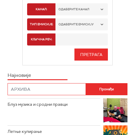
КАНАЛ:
ОДАБЕРИТЕ КАНАЛ
РАДИО БЕОГРАД 1
ТИП ЕМИСИЈЕ:
ОДАБЕРИТЕ ЕМИСИЈУ
РАДИО БЕОГРАД 2
СПОРТ
КЉУЧНА РЕЧ:
РАДИО БЕОГРАД 3
СЕРИЈА
БЕОГРАД 202
ИНФО
Најновије
РАДИО ПЛЕТЕНИЦА
ФИЛМ
РАДИО РОКЕНРОЛЕР
РАДИО ЏУБОКС
Блуз музика и сродни правци
РАДИО ВРТЕШКА
РАДИО ЏЕЗЕР
Летње кулирање