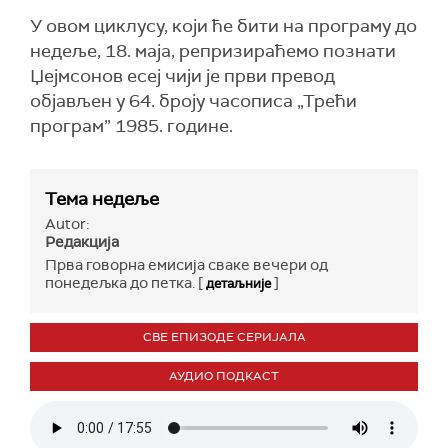
У овом циклусу, који ће бити на програму до
недеље, 18. маја, репризираћемо познати
Џејмсонов есеј чији је први превод
објављен у 64. броју часописа „Трећи
програм” 1985. године.
Тема недеље
Autor:
Редакција
Прва говорна емисија сваке вечери од
понедељка до петка. [
]
детаљније
СВЕ ЕПИЗОДЕ СЕРИЈАЛА
АУДИО ПОДКАСТ