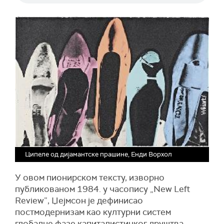
Ципелe од дијамантске прашине, Енди Ворхол
У овом пионирском тексту, изворно
публикованом 1984. у часопису „New Left
Review”, Џејмсон је дефинисао
постмодернизам као културни систем
глобалне фазе капиталистичког друштва.