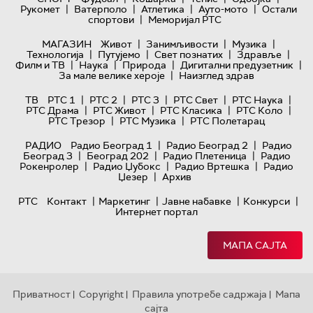
|
|
|
|
Рукомет
Ватерполо
Атлетика
Ауто-мото
Остали
|
спортови
Меморијал РТС
|
|
|
МАГАЗИН
Живот
Занимљивости
Музика
|
|
|
|
Технологијa
Путујемо
Свет познатих
Здравље
|
|
|
|
Филм и ТВ
Наука
Природа
Дигитални предузетник
|
За мале велике хероје
Наизглед здрав
|
|
|
|
|
ТВ
РТС 1
РТС 2
РТС 3
РТС Свет
РТС Наука
|
|
|
|
РТС Драма
РТС Живот
РТС Класика
РТС Коло
|
|
РТС Трезор
РТС Музика
РТС Полетарац
|
|
РАДИО
Радио Београд 1
Радио Београд 2
Радио
|
|
|
Београд 3
Београд 202
Радио Плетеница
Радио
|
|
|
Рокенролер
Радио Џубокс
Радио Вртешка
Радио
|
Џезер
Архив
|
|
|
|
РТС
Контакт
Маркетинг
Јавне набавке
Конкурси
Интернет портал
МАПА САЈТА
Приватност
Copyright
Правила употребе садржаја
Мапа
|
|
|
сајта