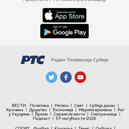
Радио Телевизија Србије
|
|
|
|
ВЕСТИ
Политика
Регион
Свет
Србија данас
|
|
|
|
Хроника
Друштво
Економија
Мерила времена
Рат
|
|
|
|
у Украјини
Време
Сервисне вести
Сматрачница
|
Подкаст
ЕУ могућности 2026
|
|
|
|
СПОРТ
Фудбал
Кошарка
Тенис
Одбојка