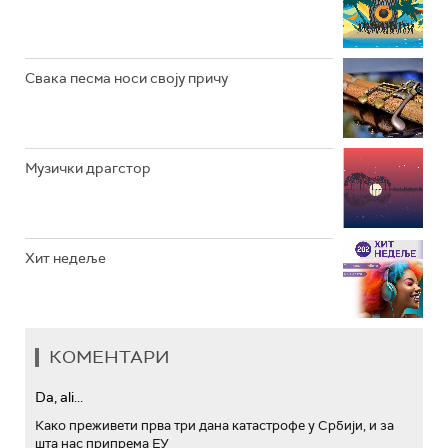
АРХИВ
Свака песма носи своју причу
Музички драгстор
Хит недеље
КОМЕНТАРИ
Da, ali...
Како преживети прва три дана катастрофе у Србији, и за
шта нас припрема ЕУ