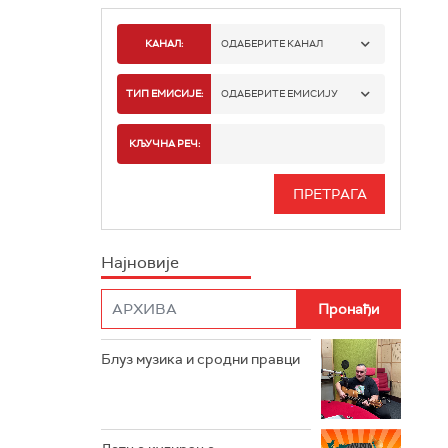
КАНАЛ:
ОДАБЕРИТЕ КАНАЛ
РАДИО БЕОГРАД 1
ТИП ЕМИСИЈЕ:
ОДАБЕРИТЕ ЕМИСИЈУ
РАДИО БЕОГРАД 2
СПОРТ
КЉУЧНА РЕЧ:
РАДИО БЕОГРАД 3
СЕРИЈА
БЕОГРАД 202
ИНФО
Најновије
РАДИО ПЛЕТЕНИЦА
ФИЛМ
РАДИО РОКЕНРОЛЕР
РАДИО ЏУБОКС
Блуз музика и сродни правци
РАДИО ВРТЕШКА
РАДИО ЏЕЗЕР