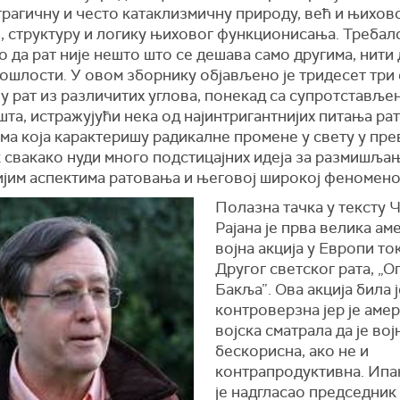
трагичну и често катаклизмичну природу, већ и њихов
, структуру и логику њиховог функционисања. Требало
 да рат није нешто што се дешава само другима, нити д
ошлости. У овом зборнику објављено је тридесет три 
у рат из различитих углова, понекад са супротставље
та, истражујући нека од најинтригантнијих питања ра
ма која карактеришу радикалне промене у свету у пре
 свакако нуди много подстицајних идеја за размишља
ијим аспектима ратовања и његовој широкој феномено
Полазна тачка у тексту Ч
Рајана је прва велика ам
војна акција у Европи то
Другог светског рата, „О
Бакља”. Ова акција била ј
контроверзна јер је аме
војска сматрала да је вој
бескорисна, ако не и
контрапродуктивна. Ипак
је надгласао председник