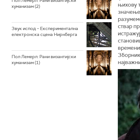
Пол Лемерл: Рани византијски
њихову 
хуманизам (2)
значење
разумемо
ствар пр
Звук испод – Експериментална
истражуј
електронска сцена Нирнберга
становиш
времени
Зборник
Пол Лемерл: Рани византијски
најважн
хуманизам (1)