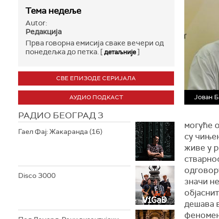
Тема недеље
Autor:
Редакција
Прва говорна емисија сваке вечери од
понедељка до петка. [
]
детаљније
СВЕ ЕПИЗОДЕ СЕРИЈАЛА
Јован 
АУДИО ПОДКАСТ
РАДИО БЕОГРАД 3
могуће о
Гаел Фај: Жакаранда (16)
су чињен
живе у р
стварнос
одговор
Disco 3000
значи не
објаснит
дешава 
феномен