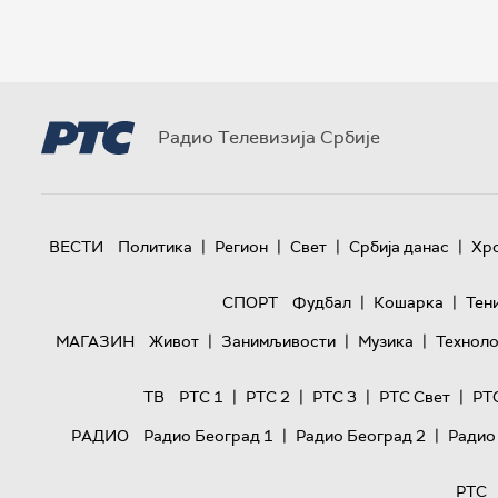
Радио Телевизија Србије
|
|
|
|
ВЕСТИ
Политика
Регион
Свет
Србија данас
Хр
|
|
СПОРТ
Фудбал
Кошарка
Тен
|
|
|
МАГАЗИН
Живот
Занимљивости
Музика
Техноло
|
|
|
|
ТВ
РТС 1
РТС 2
РТС 3
РТС Свет
РТ
|
|
РАДИО
Радио Београд 1
Радио Београд 2
Радио
РТС