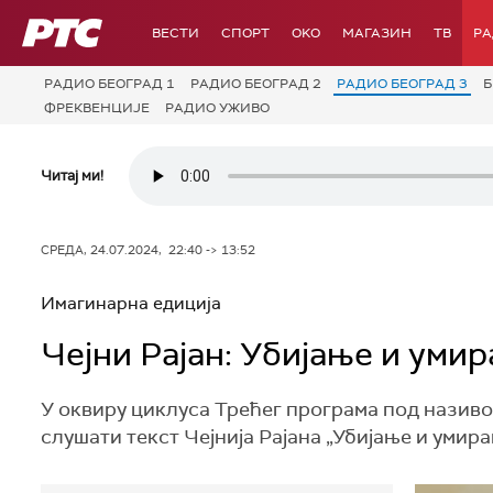
РТС
ВЕСТИ
СПОРТ
OKO
МАГАЗИН
ТВ
Р
РАДИО БЕОГРАД 1
РАДИО БЕОГРАД 2
РАДИО БЕОГРАД 3
Б
ФРЕКВЕНЦИЈЕ
РАДИО УЖИВО
Читај ми!
СРЕДА, 24.07.2024, 22:40 -> 13:52
Имагинарна едиција
Чејни Рајан: Убијање и уми
У оквиру циклуса Трећег програма под називом 
слушати текст Чејниja Рајана „Убијање и умир