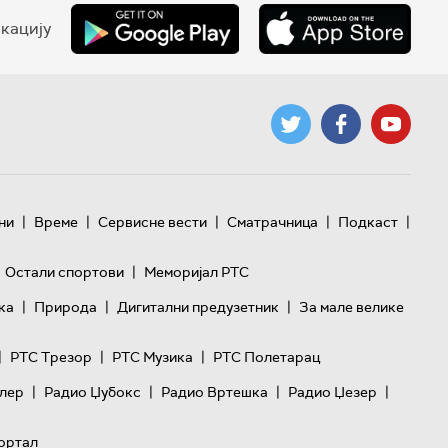
кацију
|
|
|
|
|
ни
Време
Сервисне вести
Сматрачница
Подкаст
|
Остали спортови
Меморијал РТС
|
|
|
ка
Природа
Дигитални предузетник
За мале велике
|
|
|
РТС Трезор
РТС Музика
РТС Полетарац
|
|
|
|
лер
Радио Џубокс
Радио Вртешка
Радио Џезер
ортал