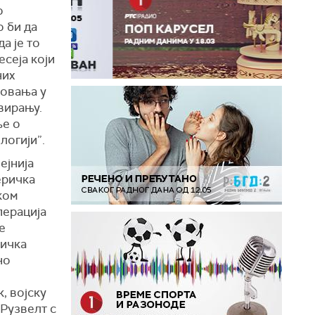
о
 би да
а је то
есеја који
них
товања у
вирању.
ње о
логији”.
ејниja
еричка
ком
перација
е
ричка
но
, војску
 Рузвелт с