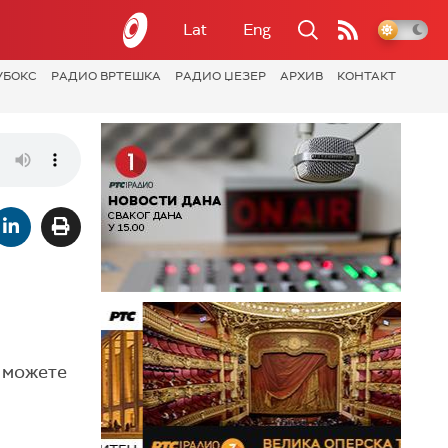
Lat
Eng
УБОКС
РАДИО ВРТЕШКА
РАДИО ЏЕЗЕР
АРХИВ
КОНТАКТ
, можете