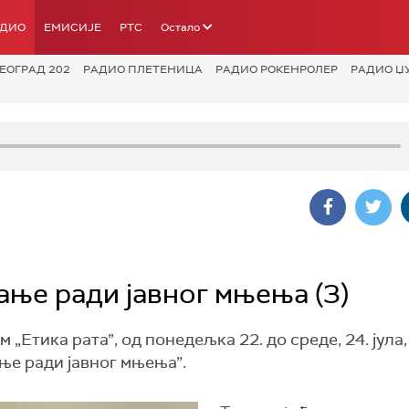
АДИО
ЕМИСИЈЕ
РТС
Остало
ЕОГРАД 202
РАДИО ПЛЕТЕНИЦА
РАДИО РОКЕНРОЛЕР
РАДИО Џ
рање ради јавног мњења (3)
„Етика рата”, од понедељка 22. до среде, 24. јула
ање ради јавног мњења”.