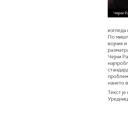
Чејни Р
изгледа 
По мишљ
војних и
разматра
Чејни Ра
најпробл
стандард
проблеме
нането в
Текст је
Уредниц