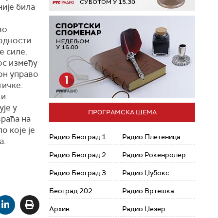
ије била
во
одности
е силе.
ос између
 он управо
тичке.
 и
ује у
ПРОГРАМСКА ШЕМА
враћа на
о које је
Радио Београд 1
Радио Плетеница
а.
Радио Београд 2
Радио Рокенролер
Радио Београд 3
Радио Џубокс
Београд 202
Радио Вртешка
Архив
Радио Џезер