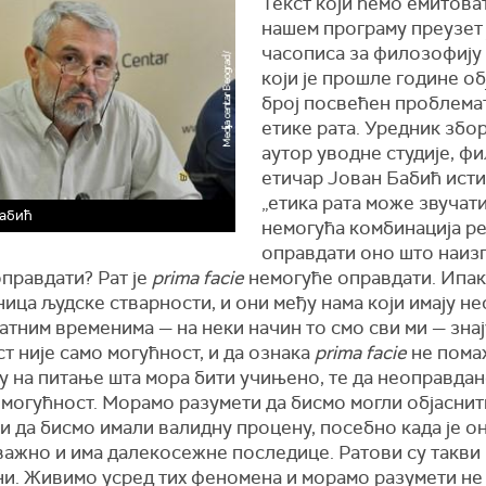
Текст који ћемо емитова
нашем програму преузет 
часописа за филозофију
који је прошле године о
број посвећен проблема
етике рата. Уредник збо
аутор уводне студије, ф
етичар Јован Бабић исти
„етика рата може звучат
Бабић
немогућа комбинација ре
оправдати оно што наизг
правдати? Рат је
prima facie
немогуће оправдати. Ипак
ица људске стварности, и они међу нама који имају не
атним временима — на неки начин то смо сви ми — знај
т није само могућност, и да ознака
prima facie
не пома
у на питање шта мора бити учињено, те да неоправдан
могућност. Морамо разумети да бисмо могли објаснити
и да бисмо имали валидну процену, посебно када је о
важно и има далекосежне последице. Ратови су такви
и. Живимо усред тих феномена и морамо разумети не