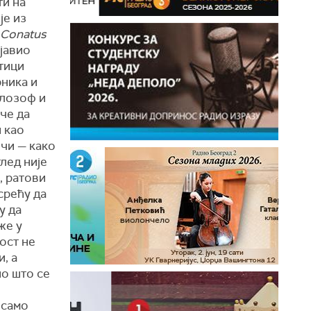
ти на
је из
Conatus
бјавио
тици
рника и
илозоф и
че да
и као
чи — како
лед није
, ратови
срећу да
у да
же у
ост не
, а
но што се
 само