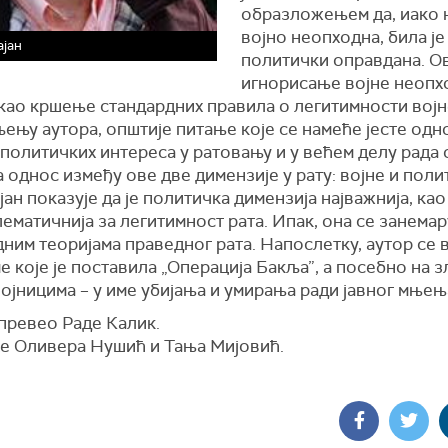
образложењем да, иако н
војно неопходна, била је
ајан
политички оправдана. О
игнорисање војне неопх
као кршење стандардних правила о легитимности војн
ењу аутора, општије питање које се намеће јесте одн
 политичких интереса у ратовању и у већем делу рада
 однос између ове две димензије у рату: војне и поли
јан показује да је политичка димензија најважнија, као
ематичнија за легитимност рата. Ипак, она се занемар
ним теоријама праведног рата. Напослетку, аутор се 
 које је поставила „Операција Бакља”, а посебно на зл
ојницима – у име убијања и умирања ради јавног мњењ
 превео Раде Калик.
е Оливера Нушић и Тања Мијовић.