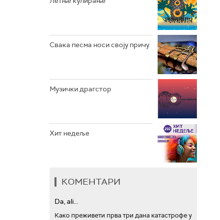
Летње кулирање
АРХИВ
Свака песма носи своју причу
Музички драгстор
Хит недеље
КОМЕНТАРИ
Da, ali...
Како преживети прва три дана катастрофе у