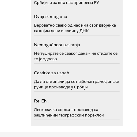
Србији, и за шта нас припрема ЕУ
Dvojnik mog oca
Вероватно свако од нас има свог двојника
са којим дели и сличну ДНК
Nemogućnost tusiranja
Не туширате се сваког дана – не стидите се,
то је здраво
Cestitke za uspeh
Да ли сте знали да се најбоље грамофонске
ручице производе у Србији
Re: Eh...
Лесковачка спржа – производ са
заштићеним географским пореклом