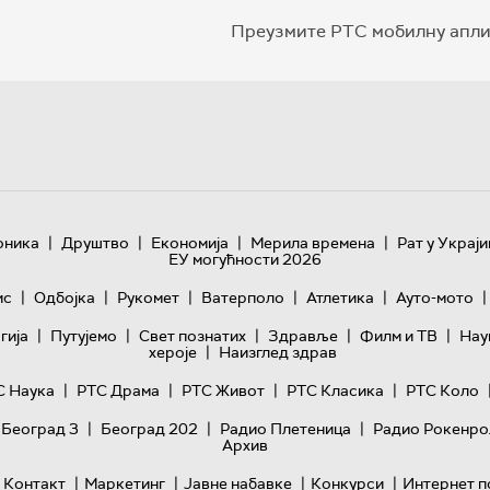
Преузмите РТС мобилну апли
|
|
|
|
оника
Друштво
Економија
Мерила времена
Рат у Украји
ЕУ могућности 2026
|
|
|
|
|
|
ис
Одбојка
Рукомет
Ватерполо
Атлетика
Ауто-мото
|
|
|
|
|
гијa
Путујемо
Свет познатих
Здравље
Филм и ТВ
Нау
|
хероје
Наизглед здрав
|
|
|
|
С Наука
РТС Драма
РТС Живот
РТС Класика
РТС Коло
|
|
|
 Београд 3
Београд 202
Радио Плетеница
Радио Рокенро
Архив
|
|
|
|
Контакт
Маркетинг
Јавне набавке
Конкурси
Интернет п