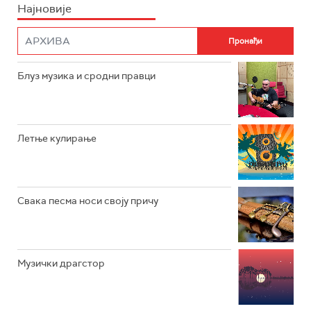
Најновије
РАДИО ПЛЕТЕНИЦА
ФИЛМ
РАДИО РОКЕНРОЛЕР
РАДИО ЏУБОКС
Блуз музика и сродни правци
РАДИО ВРТЕШКА
РАДИО ЏЕЗЕР
Летње кулирање
АРХИВ
Свака песма носи своју причу
Музички драгстор