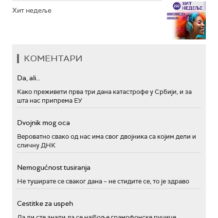
Хит недеље
КОМЕНТАРИ
Da, ali...
Како преживети прва три дана катастрофе у Србији, и за
шта нас припрема ЕУ
Dvojnik mog oca
Вероватно свако од нас има свог двојника са којим дели и
сличну ДНК
Nemogućnost tusiranja
Не туширате се сваког дана – не стидите се, то је здраво
Cestitke za uspeh
Да ли сте знали да се најбоље грамофонске ручице