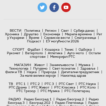
|
|
|
|
ВЕСТИ
Политика
Регион
Свет
Србија данас
|
|
|
|
Хроника
Друштво
Економија
Мерила времена
Рат
|
|
|
|
у Украјини
Време
Сервисне вести
Сматрачница
|
Подкаст
ЕУ могућности 2026
|
|
|
|
СПОРТ
Фудбал
Кошарка
Тенис
Одбојка
|
|
|
|
Рукомет
Ватерполо
Атлетика
Ауто-мото
Остали
|
спортови
Меморијал РТС
|
|
|
МАГАЗИН
Живот
Занимљивости
Музика
|
|
|
|
Технологијa
Путујемо
Свет познатих
Здравље
|
|
|
|
Филм и ТВ
Наука
Природа
Дигитални предузетник
|
За мале велике хероје
Наизглед здрав
|
|
|
|
|
ТВ
РТС 1
РТС 2
РТС 3
РТС Свет
РТС Наука
|
|
|
|
РТС Драма
РТС Живот
РТС Класика
РТС Коло
|
|
РТС Трезор
РТС Музика
РТС Полетарац
|
|
РАДИО
Радио Београд 1
Радио Београд 2
Радио
|
|
|
Београд 3
Београд 202
Радио Плетеница
Радио