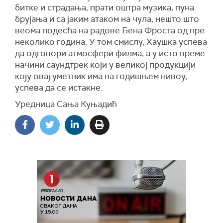
битке и страдања, прати оштра музика, пуна
брујања и са јаким атаком на чула, нешто што
веома подесћа на радове Бена Фроста од пре
неколико година. У том смислу, Хаушка успева
да одговори атмосфери филма, а у исто време
начини саундтрек који у великој продукцији
коју овај уметник има на годишњем нивоу,
успева да се истакне.
Уредница Сања Куњадић