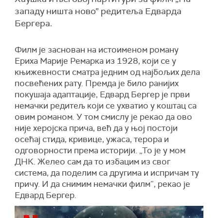
западу ништа ново” редитеља Едварда
Бергера.
Филм је заснован на истоименом роману
Ериха Марије Ремарка из 1928, који се у
књижевности сматра једним од најбољих дела
посвећених рату. Премда је било ранијих
покушаја адаптације, Едвард Бергер је први
немачки редитељ који се ухватио у коштац са
овим романом. У том смислу је рекао да ово
није херојска прича, већ да у њој постоји
осећај стида, кривице, ужаса, терора и
одговорности према историји. „То је у мом
ДНК. Желео сам да то избацим из свог
система, да поделим са другима и испричам ту
причу. И да снимим немачки филм”, рекао је
Едвард Бергер.