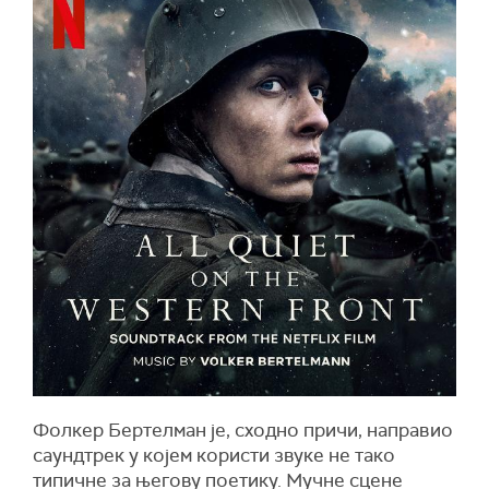
Фолкер Бертелман је, сходно причи, направио
саундтрек у којем користи звуке не тако
типичне за његову поетику. Мучне сцене