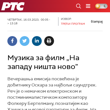
РТС
ИЗВОР:
ЧЕТВРТАК, 16.03.2023, 00:05 -
štampaj
> 13:18
ТРЕЋИ ПРОГРАМ
Музика за филм „На
западу ништа ново”
Вечерашња емисија посвећена је
добитнику Оскара за најбољи саундтрек.
Реч је о немачком електронском и
постминималистичком композитору
Фолкеру Бертелману, познатијем као
Хаушка и његовој партитури за филм „На