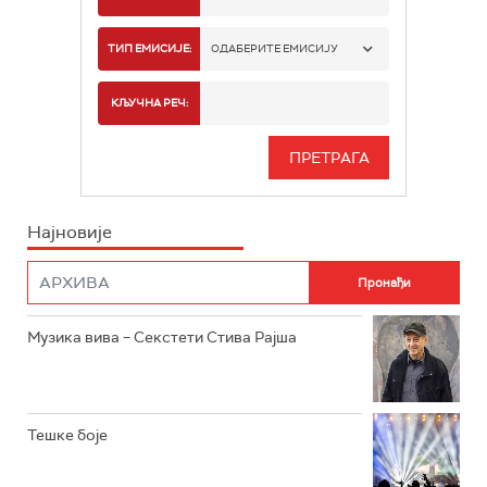
РАДИО БЕОГРАД 1
ТИП ЕМИСИЈЕ:
ОДАБЕРИТЕ ЕМИСИЈУ
РАДИО БЕОГРАД 2
СПОРТ
КЉУЧНА РЕЧ:
РАДИО БЕОГРАД 3
СЕРИЈА
БЕОГРАД 202
ИНФО
Најновије
РАДИО ПЛЕТЕНИЦА
ФИЛМ
РАДИО РОКЕНРОЛЕР
РАДИО ЏУБОКС
Музика вива – Секстети Стива Рајша
РАДИО ВРТЕШКА
РАДИО ЏЕЗЕР
Тешке боје
АРХИВ