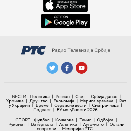
Радио Телевизија Србије
|
|
|
|
ВЕСТИ
Политика
Регион
Свет
Србија данас
|
|
|
|
Хроника
Друштво
Економија
Мерила времена
Рат
|
|
|
|
у Украјини
Време
Сервисне вести
Сматрачница
|
Подкаст
ЕУ могућности 2026
|
|
|
|
СПОРТ
Фудбал
Кошарка
Тенис
Одбојка
|
|
|
|
Рукомет
Ватерполо
Атлетика
Ауто-мото
Остали
|
спортови
Меморијал РТС