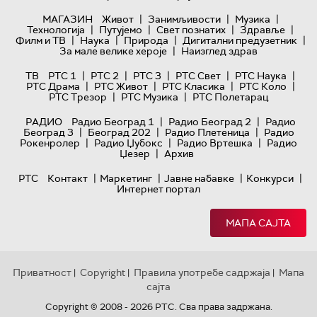
|
|
|
МАГАЗИН
Живот
Занимљивости
Музика
|
|
|
|
Технологијa
Путујемо
Свет познатих
Здравље
|
|
|
|
Филм и ТВ
Наука
Природа
Дигитални предузетник
|
За мале велике хероје
Наизглед здрав
|
|
|
|
|
ТВ
РТС 1
РТС 2
РТС 3
РТС Свет
РТС Наука
|
|
|
|
РТС Драма
РТС Живот
РТС Класика
РТС Коло
|
|
РТС Трезор
РТС Музика
РТС Полетарац
|
|
РАДИО
Радио Београд 1
Радио Београд 2
Радио
|
|
|
Београд 3
Београд 202
Радио Плетеница
Радио
|
|
|
Рокенролер
Радио Џубокс
Радио Вртешка
Радио
|
Џезер
Архив
|
|
|
|
РТС
Контакт
Маркетинг
Јавне набавке
Конкурси
Интернет портал
МАПА САЈТА
Приватност
Copyright
Правила употребе садржаја
Мапа
|
|
|
сајта
Copyright © 2008 - 2026 РТС. Сва права задржана.