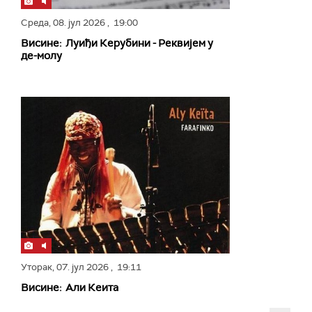
Среда,
08. јул 2026
, 19:00
Висине: Луиђи Керубини - Реквијем у
дe-молу
Уторак,
07. јул 2026
, 19:11
Висине: Али Кеитa