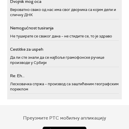
Dvojnik mog oca
Вероватно свако од нас има свог двојника са којим дели и
сличну ДНК
Nemogućnost tusiranja
Не туширате се сваког дана – не стидите се, то је здраво
Cestitke za uspeh
Да ли сте знали да се најбоље грамофонске ручице
производе у Србији
Re: Eh...
Лесковачка спржа – производ са заштићеним географским
пореклом
Преузмите РТС мобилну апликацију