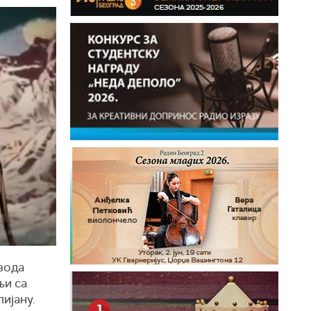
зода
љи са
лијану.