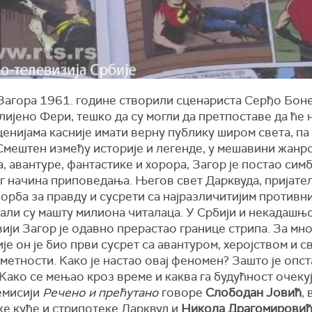
 Загора 1961. године створили сценариста Серђо Бон
лијено Фери, тешко да су могли да претпоставе да ће
ценијама касније имати верну публику широм света, па 
Смештен између историје и легенде, у мешавини жанр
, авантуре, фантастике и хорора, Загор је постао сим
г начина приповедања. Његов свет Дарквуда, пријате
орба за правду и сусрети са најразличитијим противн
али су машту милиона читалаца. У Србији и некадашњо
ији Загор је одавно прерастао границе стрипа. За мн
је он је био први сусрет са авантуром, херојством и с
метности. Како је настао овај феномен? Зашто је опс
Како се мењао кроз време и каква га будућност очеку
емисији
Речено и прећутано
говоре
Слободан Јовић
,
ке куће и стрипотеке Дарквуд и
Никола Драгомирови