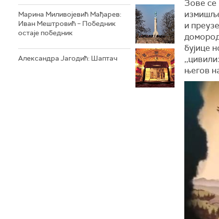
Зове се 
измишље
Марина Миливојевић Мађарев:
Иван Мештровић – Победник
и преуз
остаје победник
доморода
бујице 
,,цивили
Александра Јагодић: Шаптач
његов н