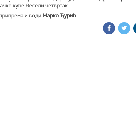
ачке куће Весели четвртак.
 припрема и води
Марко Ђурић
.