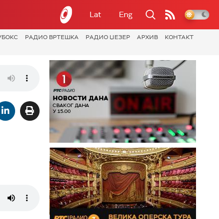
Lat
Eng
УБОКС
РАДИО ВРТЕШКА
РАДИО ЏЕЗЕР
АРХИВ
КОНТАКТ