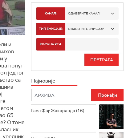
КАНАЛ:
ОДАБЕРИТЕ КАНАЛ
РАДИО БЕОГРАД 1
ТИП ЕМИСИЈЕ:
ОДАБЕРИТЕ ЕМИСИЈУ
РАДИО БЕОГРАД 2
ели и
СПОРТ
КЉУЧНА РЕЧ:
 њихов
РАДИО БЕОГРАД 3
СЕРИЈА
и у
ова попут
БЕОГРАД 202
ИНФО
бол једног
љство са
Најновије
РАДИО ПЛЕТЕНИЦА
ФИЛМ
ицима
ј
РАДИО РОКЕНРОЛЕР
оге
ветом
РАДИО ЏУБОКС
Гаел Фај: Жакаранда (16)
тао 65
РАДИО ВРТЕШКА
је? О томе
 власник
РАДИО ЏЕЗЕР
ћ
, уредник