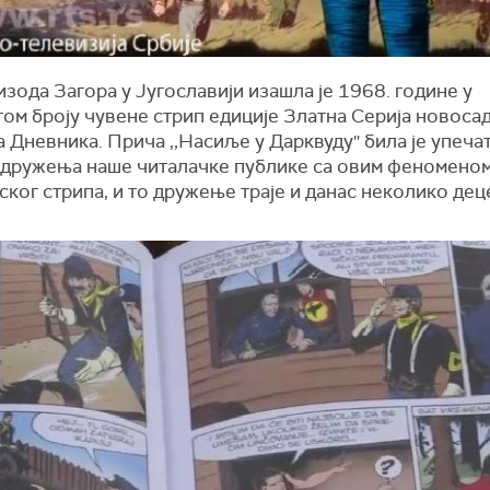
зода Загора у Југославији изашла је 1968. године у
ом броју чувене стрип едиције Златна Серија новоса
 Дневника. Прича ,,Насиље у Дарквуду'' била је упеч
 дружења наше читалачке публике са овим феномено
ског стрипа, и то дружење траје и данас неколико дец