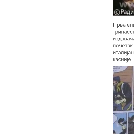
Прва епи
тринаест
издавача
почетак
италијан
касније.