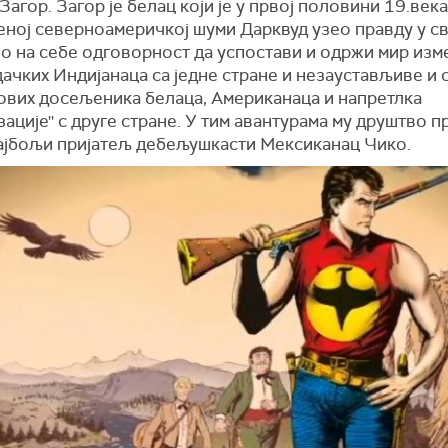
Загор. Загор је белац који је у првој половини 19.века
ној северноамеричкој шуми Дарквуд узео правду у св
ео на себе одговорност да успостави и одржи мир изм
чких Индијанаца са једне стране и незаустављиве и 
нових досељеника белаца, Американаца и напретлка
зације'' с друге стране. У тим авантурама му друштво п
ајбољи пријатељ дебељушкасти Мексиканац Чико.