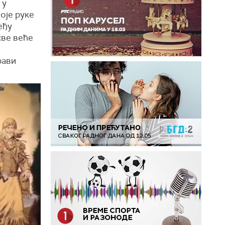
 у
оје руке
еђу
све веће
рави