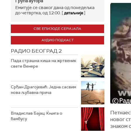
Група аутора
Емитује се сваког дана од понедељка
до четвртка, од 12:00. [
]
детаљније
СВЕ ЕПИЗОДЕ СЕРИЈАЛА
АУДИО ПОДКАСТ
РАДИО БЕОГРАД 2
Пада страшна киша на жртвеник
свете Венере
Срђан Драгојевић: Једна сасвим
нова љубавна прича
Петнаест
Владислав Бајац: Књига о
новог ст
бамбусу
знаком о