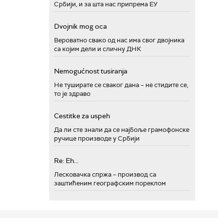
Србији, и за шта нас припрема ЕУ
Dvojnik mog oca
Вероватно свако од нас има свог двојника
са којим дели и сличну ДНК
Nemogućnost tusiranja
Не туширате се сваког дана – не стидите се,
то је здраво
Cestitke za uspeh
Да ли сте знали да се најбоље грамофонске
ручице производе у Србији
Re: Eh...
Лесковачка спржа – производ са
заштићеним географским пореклом