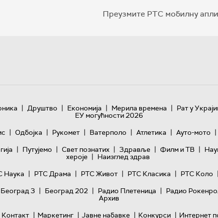
Преузмите РТС мобилну апли
|
|
|
|
оника
Друштво
Економија
Мерила времена
Рат у Украји
ЕУ могућности 2026
|
|
|
|
|
|
ис
Одбојка
Рукомет
Ватерполо
Атлетика
Ауто-мото
|
|
|
|
|
гијa
Путујемо
Свет познатих
Здравље
Филм и ТВ
Нау
|
хероје
Наизглед здрав
|
|
|
|
С Наука
РТС Драма
РТС Живот
РТС Класика
РТС Коло
|
|
|
 Београд 3
Београд 202
Радио Плетеница
Радио Рокенро
Архив
|
|
|
|
Контакт
Маркетинг
Јавне набавке
Конкурси
Интернет п