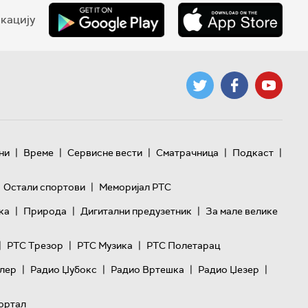
кацију
|
|
|
|
|
ни
Време
Сервисне вести
Сматрачница
Подкаст
|
Остали спортови
Меморијал РТС
|
|
|
ка
Природа
Дигитални предузетник
За мале велике
|
|
|
РТС Трезор
РТС Музика
РТС Полетарац
|
|
|
|
лер
Радио Џубокс
Радио Вртешка
Радио Џезер
ортал