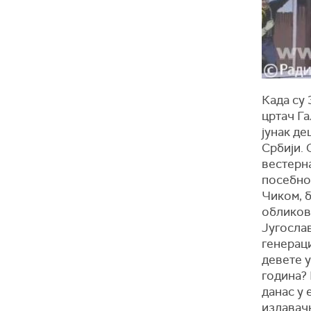
Када су
цртач Га
јунак де
Србији. 
вестерна
посебно
Чиком, б
обликов
Југослав
генераци
девете у
година? 
данас у 
издавач