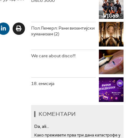
Disco 3000
АРХИВ
Пол Лемерл: Рани византијски
хуманизам (2)
We care about disco!!!
18. емисија
КОМЕНТАРИ
Da, ali...
Како преживети прва три дана катастрофе у