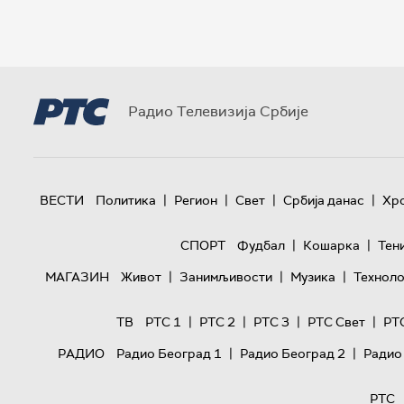
Радио Телевизија Србије
|
|
|
|
ВЕСТИ
Политика
Регион
Свет
Србија данас
Хр
|
|
СПОРТ
Фудбал
Кошарка
Тен
|
|
|
МАГАЗИН
Живот
Занимљивости
Музика
Техноло
|
|
|
|
ТВ
РТС 1
РТС 2
РТС 3
РТС Свет
РТ
|
|
РАДИО
Радио Београд 1
Радио Београд 2
Радио
РТС