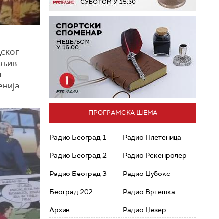
дског
атљив
м
енија
ПРОГРАМСКА ШЕМА
Радио Београд 1
Радио Плетеница
Радио Београд 2
Радио Рокенролер
Радио Београд 3
Радио Џубокс
Београд 202
Радио Вртешка
Архив
Радио Џезер