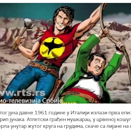
ог јуна давне 1961.године у Италији излази прва епи
рип јунака. Атлетски грађен мушкарац, у црвеној кошу
рла унутар жутог круга на грудима, скаче са лијане на 