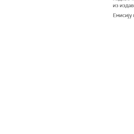
из издав
Емисију