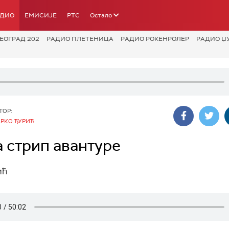
АДИО
ЕМИСИЈЕ
РТС
Остало
ЕОГРАД 202
РАДИО ПЛЕТЕНИЦА
РАДИО РОКЕНРОЛЕР
РАДИО Џ
ТОР:
РКО ЂУРИЋ
 стрип авантуре
ић