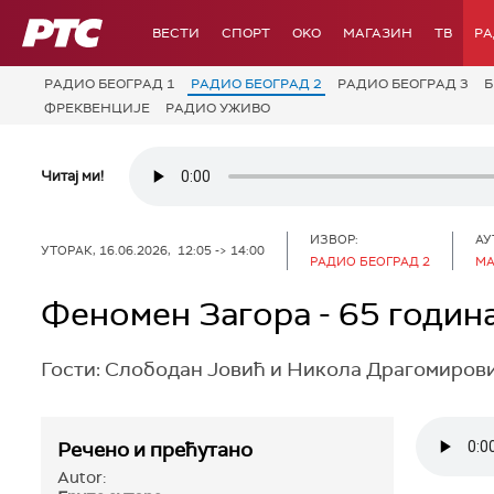
РТС
ВЕСТИ
СПОРТ
OKO
МАГАЗИН
ТВ
Р
РАДИО БЕОГРАД 1
РАДИО БЕОГРАД 2
РАДИО БЕОГРАД 3
Б
ФРЕКВЕНЦИЈЕ
РАДИО УЖИВО
Читај ми!
ИЗВОР:
АУ
УТОРАК, 16.06.2026, 12:05 -> 14:00
РАДИО БЕОГРАД 2
МА
Феномен Загора - 65 година
Гости: Слободан Јовић и Никола Драгомиров
Речено и прећутано
Autor: