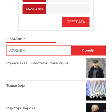
РАДИО БЕОГРАД 2
СПОРТ
КЉУЧНА РЕЧ:
РАДИО БЕОГРАД 3
СЕРИЈА
БЕОГРАД 202
ИНФО
Најновије
РАДИО ПЛЕТЕНИЦА
ФИЛМ
РАДИО РОКЕНРОЛЕР
РАДИО ЏУБОКС
Музика вива – Секстети Стива Рајша
РАДИО ВРТЕШКА
РАДИО ЏЕЗЕР
Тешке боје
АРХИВ
Мајстори барока