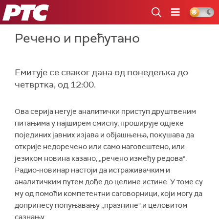
РТС
Речено и прећутано
Емитује се сваког дана од понедељка до
четвртка, од 12:00.
Ова серија негује аналитички приступ друштвеним
питањима у најширем смислу, проширује одјеке
појединих јавних изјава и објашњења, покушава да
открије недоречено или само наговештено, или
језиком новина казано, „речено између редова".
Радио-новинар настоји да истраживачким и
аналитичким путем дође до целине истине. У томе су
му од помоћи компетентни саговорници, који могу да
допринесу попуњавању „празнине" и целовитом
сазнању.