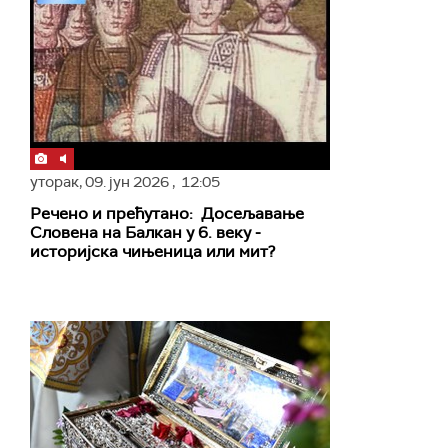
уторак,
09. јун 2026
, 12:05
Речено и прећутано: Досељавање
Словена на Балкан у 6. веку ‒
историјска чињеница или мит?