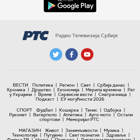
Радио Телевизија Србије
|
|
|
|
ВЕСТИ
Политика
Регион
Свет
Србија данас
|
|
|
|
Хроника
Друштво
Економија
Мерила времена
Рат
|
|
|
|
у Украјини
Време
Сервисне вести
Сматрачница
|
Подкаст
ЕУ могућности 2026
|
|
|
|
СПОРТ
Фудбал
Кошарка
Тенис
Одбојка
|
|
|
|
Рукомет
Ватерполо
Атлетика
Ауто-мото
Остали
|
спортови
Меморијал РТС
|
|
|
МАГАЗИН
Живот
Занимљивости
Музика
|
|
|
|
Технологијa
Путујемо
Свет познатих
Здравље
|
|
|
|
Филм и ТВ
Наука
Природа
Дигитални предузетник