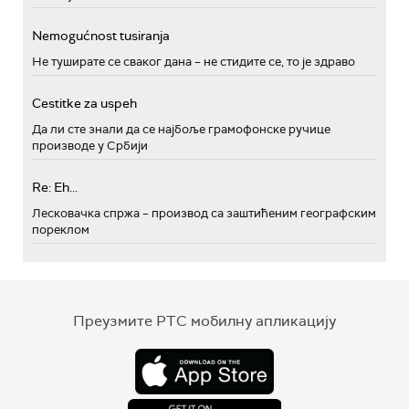
Nemogućnost tusiranja
Не туширате се сваког дана – не стидите се, то је здраво
Cestitke za uspeh
Да ли сте знали да се најбоље грамофонске ручице
производе у Србији
Re: Eh...
Лесковачка спржа – производ са заштићеним географским
пореклом
Преузмите РТС мобилну апликацију