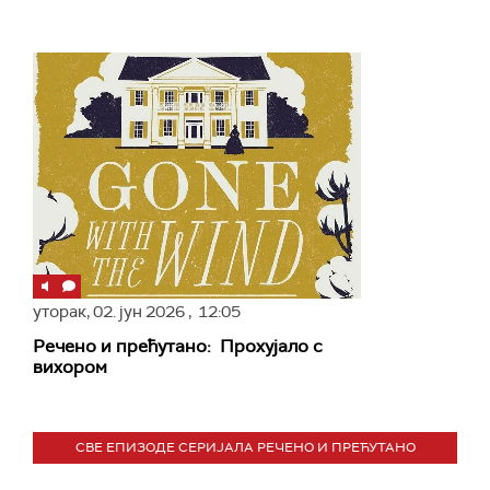
уторак,
02. јун 2026
, 12:05
Речено и прећутано: Прохујало с
вихором
СВЕ ЕПИЗОДЕ СЕРИЈАЛА РЕЧЕНО И ПРЕЋУТАНО