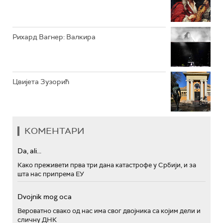
Рихард Вагнер: Валкира
Цвијета Зузорић
КОМЕНТАРИ
Da, ali...
Како преживети прва три дана катастрофе у Србији, и за
шта нас припрема ЕУ
Dvojnik mog oca
Вероватно свако од нас има свог двојника са којим дели и
сличну ДНК