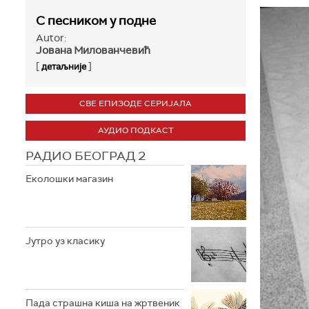
С песником у подне
Autor:
Јована Милованчевић
[
]
детаљније
СВЕ ЕПИЗОДЕ СЕРИЈАЛА
АУДИО ПОДКАСТ
РАДИО БЕОГРАД 2
Еколошки магазин
Јутро уз класику
Пада страшна киша на жртвеник