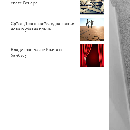
свете Венере
Срђан Драгојевић: Једна сасвим
нова љубавна прича
Владислав Бајац: Књига о
бамбусу