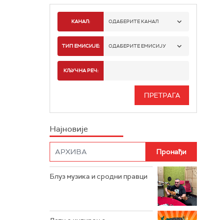
КАНАЛ:
ОДАБЕРИТЕ КАНАЛ
РАДИО БЕОГРАД 1
ТИП ЕМИСИЈЕ:
ОДАБЕРИТЕ ЕМИСИЈУ
РАДИО БЕОГРАД 2
СПОРТ
КЉУЧНА РЕЧ:
РАДИО БЕОГРАД 3
СЕРИЈА
БЕОГРАД 202
ИНФО
Најновије
РАДИО ПЛЕТЕНИЦА
ФИЛМ
РАДИО РОКЕНРОЛЕР
РАДИО ЏУБОКС
Блуз музика и сродни правци
РАДИО ВРТЕШКА
РАДИО ЏЕЗЕР