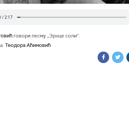
товић
говори песму ,,Зрнце соли“.
а:
Теодора Аћимовић