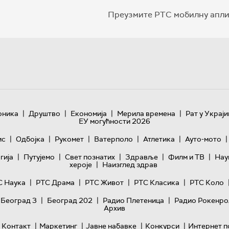
Преузмите РТС мобилну апли
|
|
|
|
оника
Друштво
Економија
Мерила времена
Рат у Украји
ЕУ могућности 2026
|
|
|
|
|
|
ис
Одбојка
Рукомет
Ватерполо
Атлетика
Ауто-мото
|
|
|
|
|
гијa
Путујемо
Свет познатих
Здравље
Филм и ТВ
Нау
|
хероје
Наизглед здрав
|
|
|
|
С Наука
РТС Драма
РТС Живот
РТС Класика
РТС Коло
|
|
|
 Београд 3
Београд 202
Радио Плетеница
Радио Рокенро
Архив
|
|
|
|
Контакт
Маркетинг
Јавне набавке
Конкурси
Интернет п