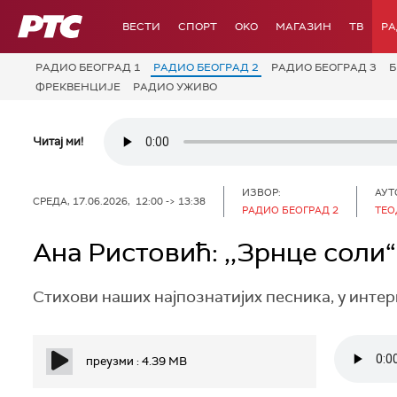
РТС
ВЕСТИ
СПОРТ
OKO
МАГАЗИН
ТВ
Р
РАДИО БЕОГРАД 1
РАДИО БЕОГРАД 2
РАДИО БЕОГРАД 3
Б
ФРЕКВЕНЦИЈЕ
РАДИО УЖИВО
Читај ми!
ИЗВОР:
АУТ
СРЕДА, 17.06.2026, 12:00 -> 13:38
РАДИО БЕОГРАД 2
ТЕО
Ана Ристовић: ,,Зрнце соли“
Стихови наших најпознатијих песника, у интер
преузми : 4.39 MB