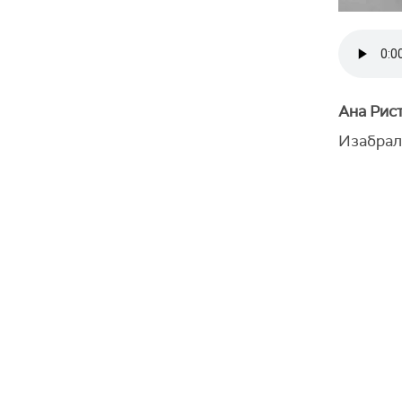
Ана Рис
Изабрал