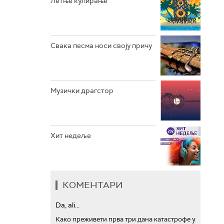
Летње кулирање
АРХИВ
Свака песма носи своју причу
Музички драгстор
Хит недеље
КОМЕНТАРИ
Da, ali...
Како преживети прва три дана катастрофе у