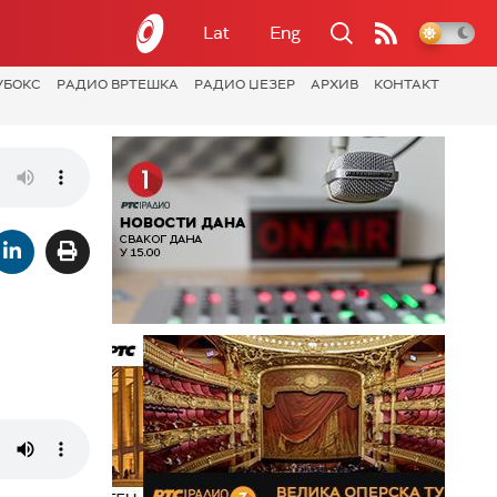
Lat
Eng
УБОКС
РАДИО ВРТЕШКА
РАДИО ЏЕЗЕР
АРХИВ
КОНТАКТ