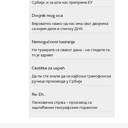
Србији, и за шта нас припрема ЕУ
Dvojnik mog oca
Вероватно свако од нас има свог двојника
са којим дели и сличну ДНК
Nemogućnost tusiranja
Не туширате се сваког дана – не стидите се,
то је здраво
Cestitke za uspeh
Да ли сте знали да се најбоље грамофонске
ручице производе у Србији
Re: Eh...
Лесковачка спржа – производ са
заштићеним географским пореклом