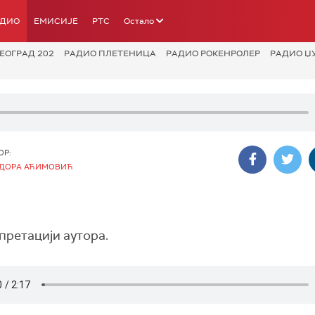
АДИО
ЕМИСИЈЕ
РТС
Остало
ЕОГРАД 202
РАДИО ПЛЕТЕНИЦА
РАДИО РОКЕНРОЛЕР
РАДИО Џ
ОР:
ДОРА АЋИМОВИЋ
претацији аутора.