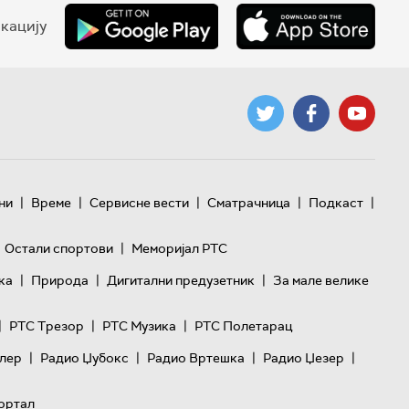
кацију
|
|
|
|
|
ни
Време
Сервисне вести
Сматрачница
Подкаст
|
Остали спортови
Меморијал РТС
|
|
|
ка
Природа
Дигитални предузетник
За мале велике
|
|
|
РТС Трезор
РТС Музика
РТС Полетарац
|
|
|
|
лер
Радио Џубокс
Радио Вртешка
Радио Џезер
ортал