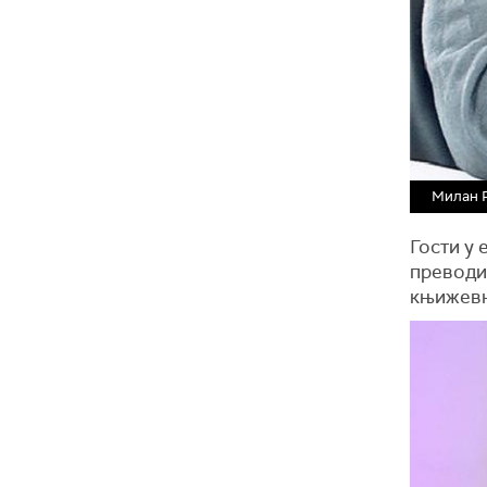
Милан 
Гости у 
преводи
књижевн