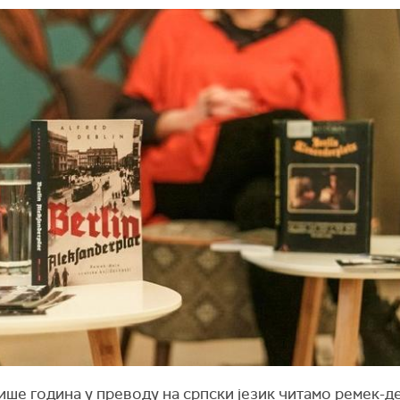
ише година у преводу на српски језик читамо ремек-д