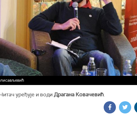
елисављевић
Читач уређује и води
Драгана Ковачевић
.