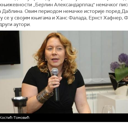
 књижевности „Берлин Александарплац" немачког пис
 Даблина. Овим периодом немачке историје поред Д
у се у својим књигама и Ханс Фалада, Ернст Хафнер, 
други аутори.
 Костић-Томовић