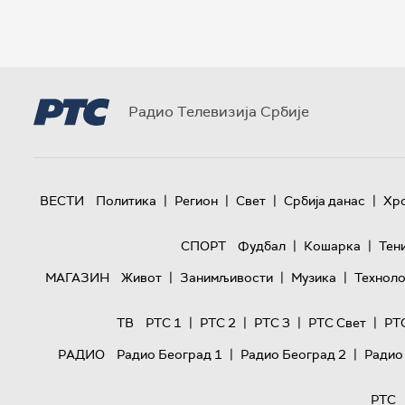
Радио Телевизија Србије
|
|
|
|
ВЕСТИ
Политика
Регион
Свет
Србија данас
Хр
|
|
СПОРТ
Фудбал
Кошарка
Тен
|
|
|
МАГАЗИН
Живот
Занимљивости
Музика
Техноло
|
|
|
|
ТВ
РТС 1
РТС 2
РТС 3
РТС Свет
РТ
|
|
РАДИО
Радио Београд 1
Радио Београд 2
Радио
РТС