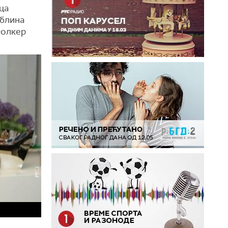
ца
аблина
Фолкер