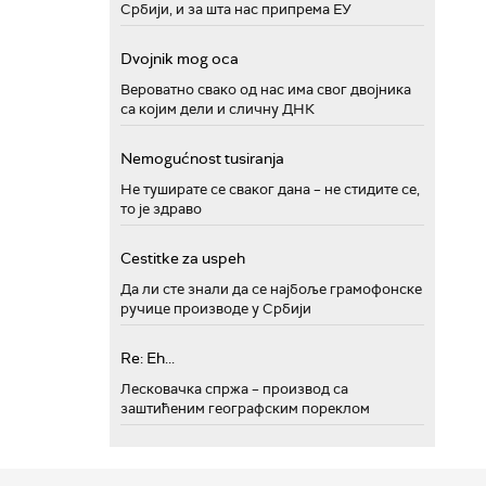
Србији, и за шта нас припрема ЕУ
Dvojnik mog oca
Вероватно свако од нас има свог двојника
са којим дели и сличну ДНК
Nemogućnost tusiranja
Не туширате се сваког дана – не стидите се,
то је здраво
Cestitke za uspeh
Да ли сте знали да се најбоље грамофонске
ручице производе у Србији
Re: Eh...
Лесковачка спржа – производ са
заштићеним географским пореклом