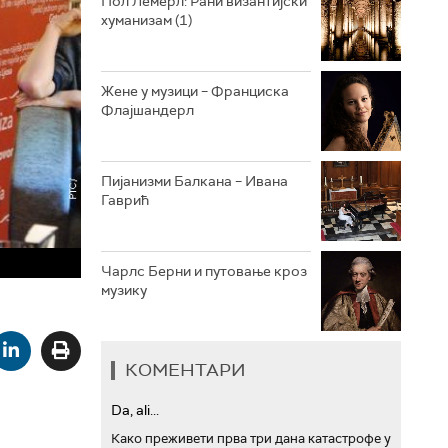
Пол Лемерл: Рани византијски
хуманизам (1)
АРХИВ
Жене у музици – Франциска
Флајшандерл
Пијанизми Балкана – Ивана
Гаврић
Чарлс Берни и путовање кроз
музику
КОМЕНТАРИ
Da, ali...
Како преживети прва три дана катастрофе у