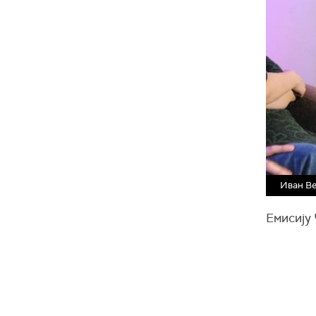
Иван В
Емисију 