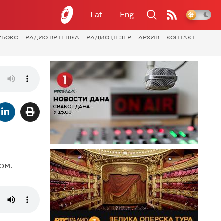
Lat
Eng
УБОКС
РАДИО ВРТЕШКА
РАДИО ЏЕЗЕР
АРХИВ
КОНТАКТ
ом.