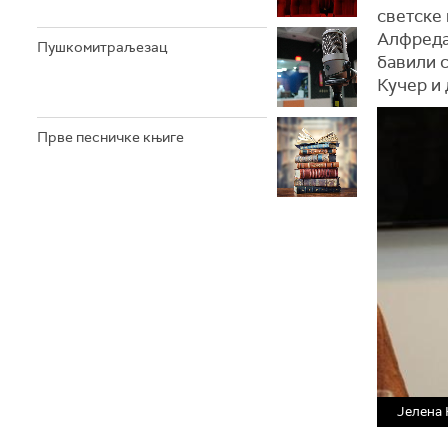
светске
Алфреда
Пушкомитраљезац
бавили с
Кучер и 
Прве песничке књиге
Јелена