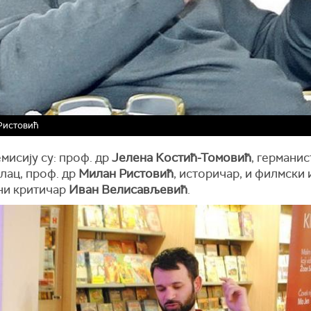
Ристовић
емисију су: проф. др
Јелена Костић-Томовић
, германис
лац, проф. др
Милан Ристовић
, историчар, и филмски 
и критичар
Иван Велисављевић
.