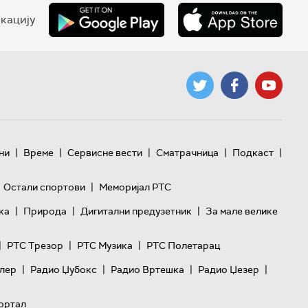
кацију
|
|
|
|
|
ни
Време
Сервисне вести
Сматрачница
Подкаст
|
Остали спортови
Меморијал РТС
|
|
|
ка
Природа
Дигитални предузетник
За мале велике
|
|
|
РТС Трезор
РТС Музика
РТС Полетарац
|
|
|
|
лер
Радио Џубокс
Радио Вртешка
Радио Џезер
ортал