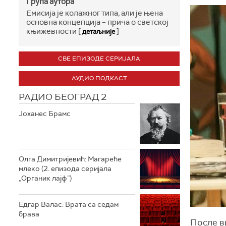
Група аутора
Емисија је колажног типа, али је њена
основна концепција – прича о светској
књижевности [
]
детаљније
СВЕ ЕПИЗОДЕ СЕРИЈАЛА
АУДИО ПОДКАСТ
РАДИО БЕОГРАД 2
Јоханес Брамс
Олга Димитријевић: Магареће
млеко (2. епизода серијала
„Органик лајф”)
Едгар Валас: Врата са седам
брава
После в