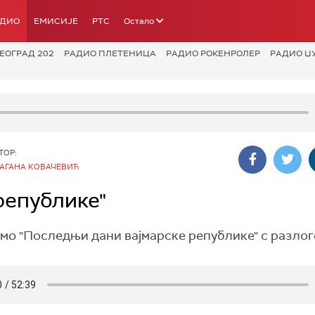
АДИО
ЕМИСИЈЕ
РТС
Остало
ЕОГРАД 202
РАДИО ПЛЕТЕНИЦА
РАДИО РОКЕНРОЛЕР
РАДИО Џ
ТОР:
АГАНА КОВАЧЕВИЋ
републике"
мо "Последњи дани вајмарске републике" с разлог