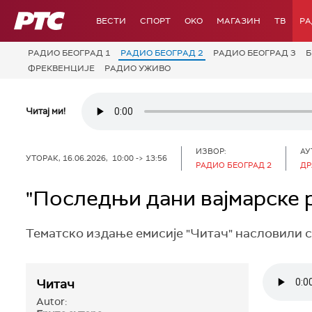
РТС
ВЕСТИ
СПОРТ
OKO
МАГАЗИН
ТВ
Р
РАДИО БЕОГРАД 1
РАДИО БЕОГРАД 2
РАДИО БЕОГРАД 3
Б
ФРЕКВЕНЦИЈЕ
РАДИО УЖИВО
Читај ми!
ИЗВОР:
АУ
УТОРАК, 16.06.2026, 10:00 -> 13:56
РАДИО БЕОГРАД 2
ДР
"Последњи дани вајмарске 
Тематско издање емисије "Читач" насловили с
Читач
Autor: