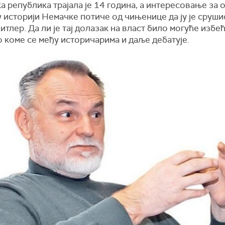
а република трајала је 14 година, а интересовање за о
 историји Немачке потиче од чињенице да ју је сруш
тлер. Да ли је тај долазак на власт било могуће избећи
 коме се међу историчарима и даље дебатује.