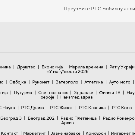
Преузмите РТС мобилну апли
|
|
|
|
оника
Друштво
Економија
Мерила времена
Рат у Украји
ЕУ могућности 2026
|
|
|
|
|
|
ис
Одбојка
Рукомет
Ватерполо
Атлетика
Ауто-мото
|
|
|
|
|
гијa
Путујемо
Свет познатих
Здравље
Филм и ТВ
Нау
|
хероје
Наизглед здрав
|
|
|
|
С Наука
РТС Драма
РТС Живот
РТС Класика
РТС Коло
|
|
|
 Београд 3
Београд 202
Радио Плетеница
Радио Рокенро
Архив
|
|
|
|
Контакт
Маркетинг
Јавне набавке
Конкурси
Интернет п