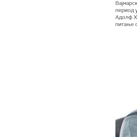
Вајмарск
период у
Адолф Хи
питање о