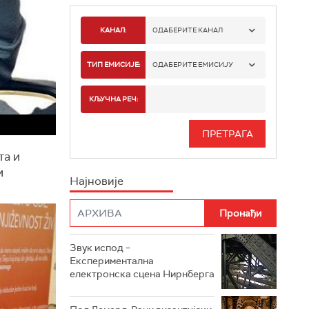
КАНАЛ:
ОДАБЕРИТЕ КАНАЛ
РАДИО БЕОГРАД 1
ТИП ЕМИСИЈЕ:
ОДАБЕРИТЕ ЕМИСИЈУ
РАДИО БЕОГРАД 2
СПОРТ
КЉУЧНА РЕЧ:
РАДИО БЕОГРАД 3
СЕРИЈА
БЕОГРАД 202
та и
ИНФО
и
Најновије
РАДИО ПЛЕТЕНИЦА
ФИЛМ
РАДИО РОКЕНРОЛЕР
РАДИО ЏУБОКС
Звук испод –
Експериментална
РАДИО ВРТЕШКА
електронска сцена Нирнберга
РАДИО ЏЕЗЕР