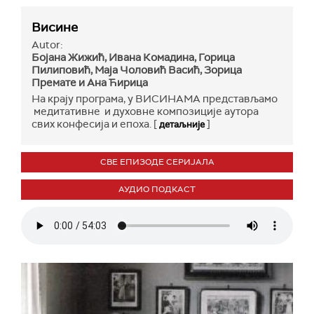
Висине
Autor:
Бојана Жижић, Ивана Комадина, Горица
Пилиповић, Маја Чоловић Васић, Зорица
Премате и Ана Ћирица
На крају програма, у ВИСИНАМА представљамо
медитативне и духовне композиције аутора
свих конфесија и епоха. [
]
детаљније
СВЕ ЕПИЗОДЕ СЕРИЈАЛА
АУДИО ПОДКАСТ