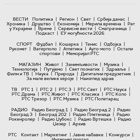
|
|
|
|
ВЕСТИ
Политика
Регион
Свет
Србија данас
|
|
|
|
Хроника
Друштво
Економија
Мерила времена
Рат
|
|
|
|
у Украјини
Време
Сервисне вести
Сматрачница
|
Подкаст
ЕУ могућности 2026
|
|
|
|
СПОРТ
Фудбал
Кошарка
Тенис
Одбојка
|
|
|
|
Рукомет
Ватерполо
Атлетика
Ауто-мото
Остали
|
спортови
Меморијал РТС
|
|
|
МАГАЗИН
Живот
Занимљивости
Музика
|
|
|
|
Технологијa
Путујемо
Свет познатих
Здравље
|
|
|
|
Филм и ТВ
Наука
Природа
Дигитални предузетник
|
За мале велике хероје
Наизглед здрав
|
|
|
|
|
ТВ
РТС 1
РТС 2
РТС 3
РТС Свет
РТС Наука
|
|
|
|
РТС Драма
РТС Живот
РТС Класика
РТС Коло
|
|
РТС Трезор
РТС Музика
РТС Полетарац
|
|
РАДИО
Радио Београд 1
Радио Београд 2
Радио
|
|
|
Београд 3
Београд 202
Радио Плетеница
Радио
|
|
|
Рокенролер
Радио Џубокс
Радио Вртешка
Радио
|
Џезер
Архив
|
|
|
|
РТС
Контакт
Маркетинг
Јавне набавке
Конкурси
Интернет портал