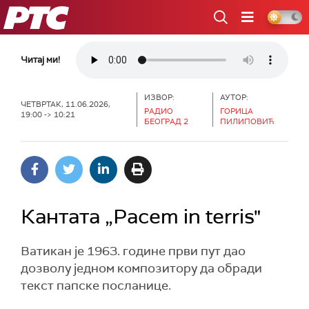
РТС
Читај ми!
ИЗВОР:
АУТОР:
ЧЕТВРТАК, 11.06.2026,
РАДИО
ГОРИЦА
19:00 -> 10:21
БЕОГРАД 2
ПИЛИПОВИЋ
Кантата „Pacem in terris"
Ватикан је 1963. године први пут дао
дозволу једном композитору да обради
текст папске посланице.