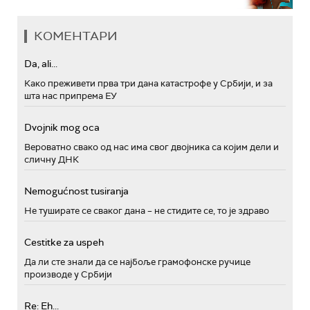
КОМЕНТАРИ
Da, ali...
Како преживети прва три дана катастрофе у Србији, и за
шта нас припрема ЕУ
Dvojnik mog oca
Вероватно свако од нас има свог двојника са којим дели и
сличну ДНК
Nemogućnost tusiranja
Не туширате се сваког дана – не стидите се, то је здраво
Cestitke za uspeh
Да ли сте знали да се најбоље грамофонске ручице
производе у Србији
Re: Eh...