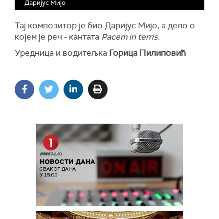
Даријус Мијо
Тај композитор је био Даријус Мијо, а дело о
којем је реч - кантата
Pacem in terris.
Уредница и водитељка
Горица Пилиповић