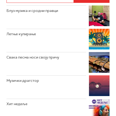
РАДИО ЏУБОКС
Блуз музика и сродни правци
РАДИО ВРТЕШКА
РАДИО ЏЕЗЕР
Летње кулирање
АРХИВ
Свака песма носи своју причу
Музички драгстор
Хит недеље