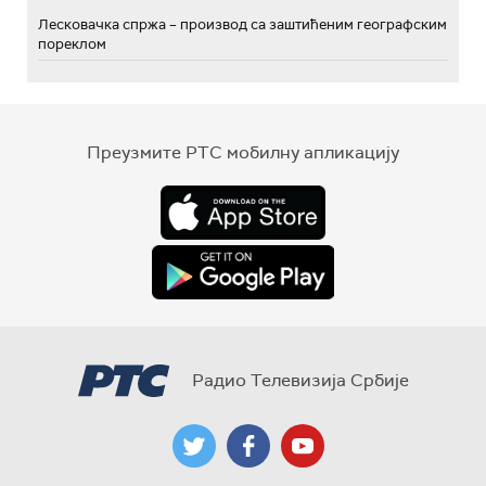
Лесковачка спржа – производ са заштићеним географским
пореклом
Преузмите РТС мобилну апликацију
Радио Телевизија Србије