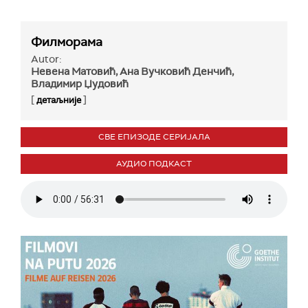
Филморама
Autor:
Невена Матовић, Ана Вучковић Денчић,
Владимир Џудовић
[
]
детаљније
СВЕ ЕПИЗОДЕ СЕРИЈАЛА
АУДИО ПОДКАСТ