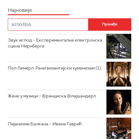
Најновије
РАДИО ПЛЕТЕНИЦА
ФИЛМ
РАДИО РОКЕНРОЛЕР
РАДИО ЏУБОКС
Звук испод – Експериментална електронска
сцена Нирнберга
РАДИО ВРТЕШКА
РАДИО ЏЕЗЕР
Пол Лемерл: Рани византијски хуманизам (1)
АРХИВ
Жене у музици – Франциска Флајшандерл
Пијанизми Балкана – Ивана Гаврић