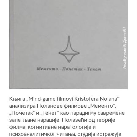
Књига „Mind-game filmovi Kristofera Nolana”
анализира Ноланове филмове „Мементо”,
„Почетак” и „Тенет” као парадигму савремене
запетљане нарације. Полазећи од теорије
филма, когнитивне наратологије и
психоаналитичког читања, студија истражује