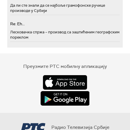
Да ли сте знали да се најбоље грамофонске ручице
производе у Србији
Re: Eh...
Лесковачка спржа – производ са заштићеним географским
пореклом
Преузмите РТС мобилну апликацију
Радио Телевизија Србије