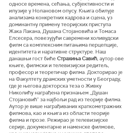
односе времена, сећања, субјективности и
илузије у Нолановом опусу. Књига обилује
анализама конкретних кадрова и сцена, уз
доминантну примену теоријских приступа
Жака Лакана, Душана Стојановића и Томаса
Елсесера, повезујући савремени холивудски
филм са комплексним питањима перцепције,
идентитета и наративне структуре. Наш
данашњи гост биће
Страхиња Савић
, аутор ове
књиге, филмски и телевизијски редитељ,
професор и теоретичар филма. Докторирао је
на Факултету драмских уметности у Београду,
где је његова докторска теза о Живку
Николићу награђена признањем „Душан
Стојановић” за најбољи рад из теорије филма.
Аутор је више награђиваних краткометражних
филмова, као и књига из области теорије
филма и прозе. Режирао је телевизијске
серије, документарне и наменске филмове,