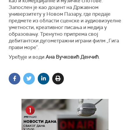
као и комерцијалне и музичке спотове.
Запослен је као доцент на Државном
универзитету у Новом Пазару, где предаје
предмете из области сценске и аудиовизуелне
уметности, креативног писања и медија у
образовању. Тренутно припрема свој
дебитантски дугометражни играни филм „Гига
прави море”.
Уређује и води
Ана Вучковић Денчић
.