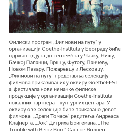
Филмски програм „Филмови на путу” у
организацији Goethe-Instituta у Београду биће
одржан од јуна до септембра у Чачку, Нишу,
Бачкој Паланци, Вршцу, Футогу, Панчеву,
Новом Пазару, Пожаревцу и Лесковцу.
„Филмови на путу” представља селекцију
филмова приказиваних у оквиру GoetheFEST-
a, фестивала нове немачке филмске
продукције у организацији Goethe-Instituta i
локалних партнера – културних центара. У
оквиру ове селекције биће приказано девет
филмова: „Драги Томасе” редитеља Андреаса
Клајнерта, „Јок” Дитриха Бригемана, „The
Trouble with Being Born” Сандре Волнер,