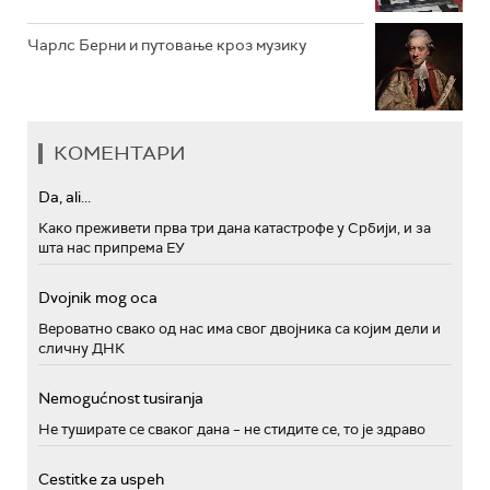
Чарлс Берни и путовање кроз музику
КОМЕНТАРИ
Da, ali...
Како преживети прва три дана катастрофе у Србији, и за
шта нас припрема ЕУ
Dvojnik mog oca
Вероватно свако од нас има свог двојника са којим дели и
сличну ДНК
Nemogućnost tusiranja
Не туширате се сваког дана – не стидите се, то је здраво
Cestitke za uspeh