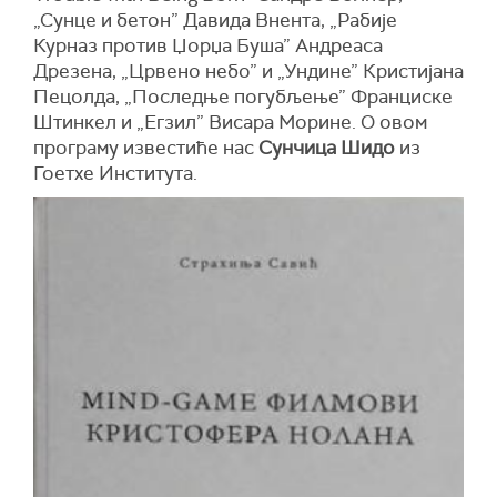
„Сунце и бетон” Давида Внента, „Рабије
Курназ против Џорџа Буша” Андреаса
Дрезена, „Црвено небо” и „Ундине” Кристијана
Пецолда, „Последње погубљење” Франциске
Штинкел и „Егзил” Висара Морине. О овом
програму известиће нас
Сунчица Шидо
из
Гоетхе Института.