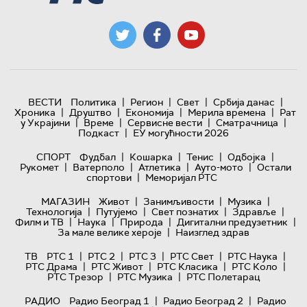
|
|
|
|
ВЕСТИ
Политика
Регион
Свет
Србија данас
|
|
|
|
Хроника
Друштво
Економија
Мерила времена
Рат
|
|
|
|
у Украјини
Време
Сервисне вести
Сматрачница
|
Подкаст
ЕУ могућности 2026
|
|
|
|
СПОРТ
Фудбал
Кошарка
Тенис
Одбојка
|
|
|
|
Рукомет
Ватерполо
Атлетика
Ауто-мото
Остали
|
спортови
Меморијал РТС
|
|
|
МАГАЗИН
Живот
Занимљивости
Музика
|
|
|
|
Технологијa
Путујемо
Свет познатих
Здравље
|
|
|
|
Филм и ТВ
Наука
Природа
Дигитални предузетник
|
За мале велике хероје
Наизглед здрав
|
|
|
|
|
ТВ
РТС 1
РТС 2
РТС 3
РТС Свет
РТС Наука
|
|
|
|
РТС Драма
РТС Живот
РТС Класика
РТС Коло
|
|
РТС Трезор
РТС Музика
РТС Полетарац
|
|
РАДИО
Радио Београд 1
Радио Београд 2
Радио