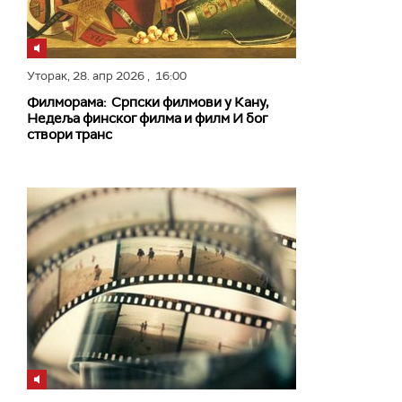
Уторак,
28. апр 2026
, 16:00
Филморама: Српски филмови у Кану,
Недеља финског филма и филм И бог
створи транс