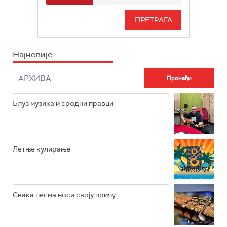
РАДИО БЕОГРАД 3
СЕРИЈА
БЕОГРАД 202
ИНФО
Најновије
РАДИО ПЛЕТЕНИЦА
ФИЛМ
РАДИО РОКЕНРОЛЕР
РАДИО ЏУБОКС
Блуз музика и сродни правци
РАДИО ВРТЕШКА
РАДИО ЏЕЗЕР
Летње кулирање
АРХИВ
Свака песма носи своју причу