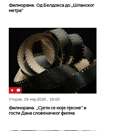
Филморама: Од Белдокса до „Шпанског
метра”
Уторак,
19. мај 2026
, 16:00
Филморама: „Сјети се моје пјесме” и
гости Дана словеначког филма