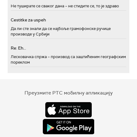
Не туширате се сваког дана – не стидите се, то је здраво
Cestitke za uspeh
Да ли сте знали да се најбоље грамофонске ручице
производе у Србији
Re: Eh...
Лесковачка спржа – производ са заштићеним географским
пореклом
Преузмите РТС мобилну апликацију