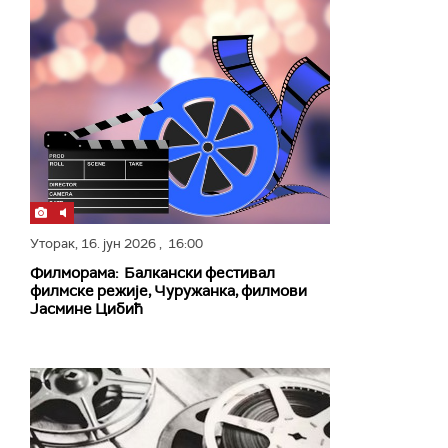
Уторак,
16. јун 2026
, 16:00
Филморама: Балкански фестивал
филмске режије, Чуружанка, филмови
Јасмине Цибић