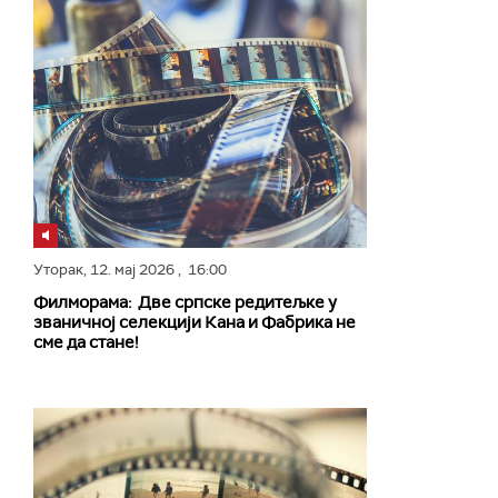
Уторак,
12. мај 2026
, 16:00
Филморама: Две српске редитељке у
званичној селекцији Кана и Фабрика не
сме да стане!