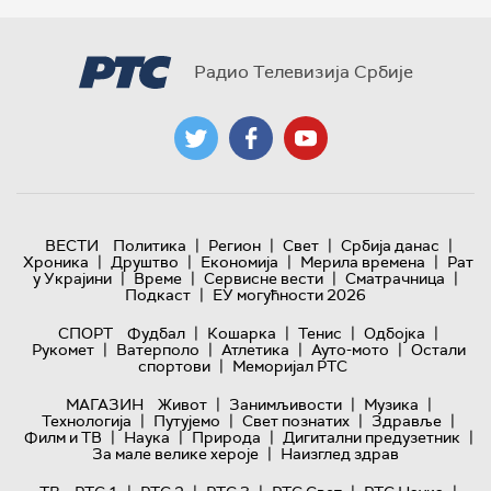
Радио Телевизија Србије
|
|
|
|
ВЕСТИ
Политика
Регион
Свет
Србија данас
|
|
|
|
Хроника
Друштво
Економија
Мерила времена
Рат
|
|
|
|
у Украјини
Време
Сервисне вести
Сматрачница
|
Подкаст
ЕУ могућности 2026
|
|
|
|
СПОРТ
Фудбал
Кошарка
Тенис
Одбојка
|
|
|
|
Рукомет
Ватерполо
Атлетика
Ауто-мото
Остали
|
спортови
Меморијал РТС
|
|
|
МАГАЗИН
Живот
Занимљивости
Музика
|
|
|
|
Технологијa
Путујемо
Свет познатих
Здравље
|
|
|
|
Филм и ТВ
Наука
Природа
Дигитални предузетник
|
За мале велике хероје
Наизглед здрав