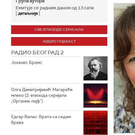
Група аутора
Емитује се радним даном од 13 сати.
[
]
детаљније
СВЕ ЕПИЗОДЕ СЕРИЈАЛА
АУДИО ПОДКАСТ
РАДИО БЕОГРАД 2
Јоханес Брамс
Олга Димитријевић: Магареће
млеко (2. епизода серијала
„Органик лајф”)
Едгар Валас: Врата са седам
брава