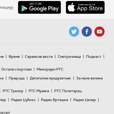
кацију
|
|
|
|
|
ни
Време
Сервисне вести
Сматрачница
Подкаст
|
Остали спортови
Меморијал РТС
|
|
|
ка
Природа
Дигитални предузетник
За мале велике
|
|
|
РТС Трезор
РТС Музика
РТС Полетарац
|
|
|
|
лер
Радио Џубокс
Радио Вртешка
Радио Џезер
ортал