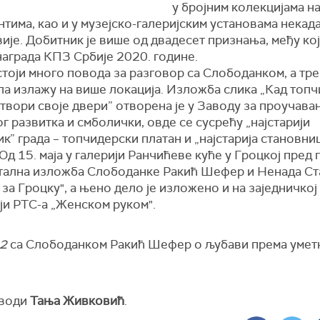
у бројним колекцијама н
тима, као и у музејско-галеријским установама нека
ије. Добитник је више од двадесет признања, међу кој
награда КПЗ Србије 2020. године.
тоји много повода за разговор са Слободанком, а тре
ла излажу на више локација. Изложба слика „Кад топ
твори своје двери” отворена је у Заводу за проучава
г развитка и смболички, овде се сусрећу „најстарији
к” града – топчидерски платан и „најстарија становниц
Од 15. маја у галерији Ранчићеве куће у Гроцкој пред
стална изложба Слободанке Ракић Шефер и Ненада С
 за Гроцку", а њено дело је изложено и на заједничко
ји РТС-а „Женском руком".
 2
са Слободанком Ракић Шефер о љубави према умет
.
 води
Тања Живковић
.