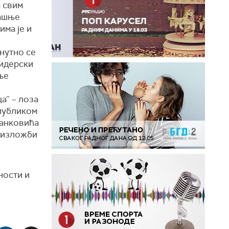
а свим
дашње
има је и
нутно се
чидерски
ње
а” – лоза
 публиком
танковића
ј изложби
ности и