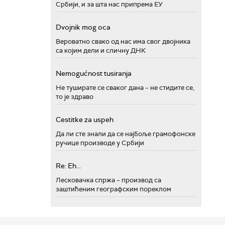
Србији, и за шта нас припрема ЕУ
Dvojnik mog oca
Вероватно свако од нас има свог двојника
са којим дели и сличну ДНК
Nemogućnost tusiranja
Не туширате се сваког дана – не стидите се,
то је здраво
Cestitke za uspeh
Да ли сте знали да се најбоље грамофонске
ручице производе у Србији
Re: Eh...
Лесковачка спржа – производ са
заштићеним географским пореклом