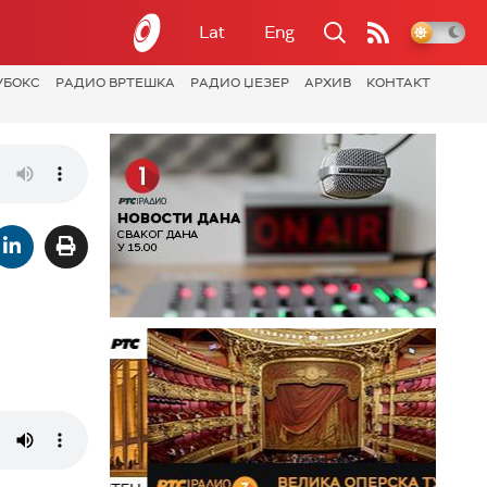
Lat
Eng
УБОКС
РАДИО ВРТЕШКА
РАДИО ЏЕЗЕР
АРХИВ
КОНТАКТ