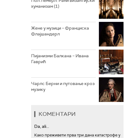
Пол Лемерл: Рани византијски
хуманизам (1)
АРХИВ
Жене у музици – Франциска
Флајшандерл
Пијанизми Балкана – Ивана
Гаврић
Чарлс Берни и путовање кроз
музику
КОМЕНТАРИ
Da, ali...
Како преживети прва три дана катастрофе у