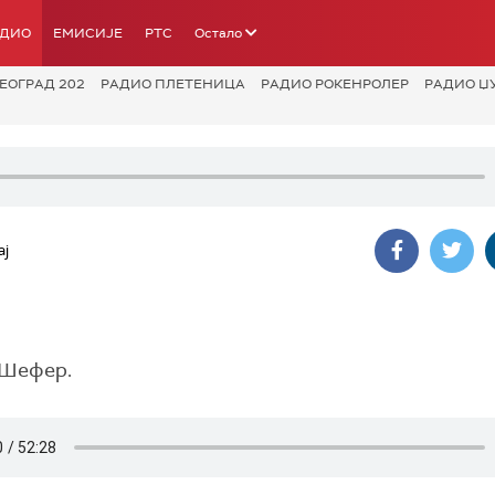
АДИО
ЕМИСИЈЕ
РТС
Остало
ЕОГРАД 202
РАДИО ПЛЕТЕНИЦА
РАДИО РОКЕНРОЛЕР
РАДИО Џ
aj
 Шефер.