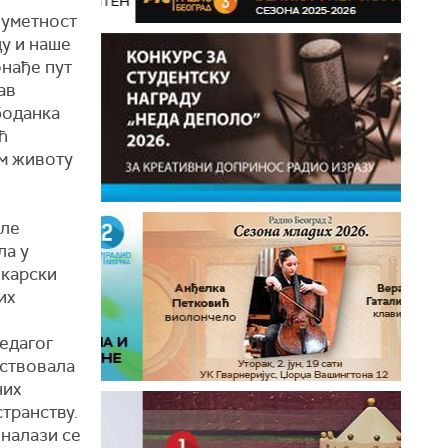
 уметност
ду и наше
нађе пут
ав
боданка
ћ
ом животу
сле
ла у
икарски
их
едагог
ствовала
них
странству.
налази се