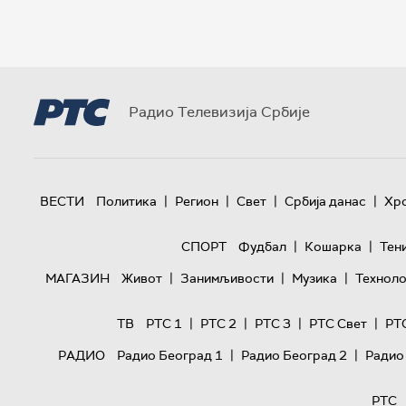
Радио Телевизија Србије
|
|
|
|
ВЕСТИ
Политика
Регион
Свет
Србија данас
Хр
|
|
СПОРТ
Фудбал
Кошарка
Тен
|
|
|
МАГАЗИН
Живот
Занимљивости
Музика
Техноло
|
|
|
|
ТВ
РТС 1
РТС 2
РТС 3
РТС Свет
РТ
|
|
РАДИО
Радио Београд 1
Радио Београд 2
Радио
РТС