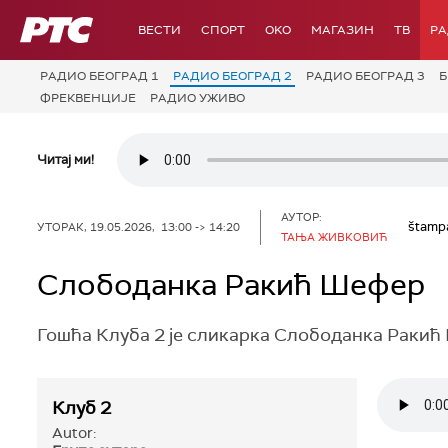
РТС
ВЕСТИ
СПОРТ
OKO
МАГАЗИН
ТВ
Р
РАДИО БЕОГРАД 1
РАДИО БЕОГРАД 2
РАДИО БЕОГРАД 3
Б
ФРЕКВЕНЦИЈЕ
РАДИО УЖИВО
Читај ми!
АУТОР:
štamp
УТОРАК, 19.05.2026, 13:00 -> 14:20
ТАЊА ЖИВКОВИЋ
Слободанка Ракић Шефер
Гошћа Клуба 2 је сликарка Слободанка Ракић
Клуб 2
Autor: