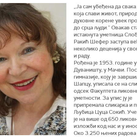
„Ја сам убеђена да свака
која слави живот, приро
духовне корене увек про
до срца људи.” Овакав ст
истакнута уметница Сло
Ракић Шефер заступа ве
неколико деценија у св
и раду.
Рођена је 1953. године у
Дуваништу, у Мачви. По
гимназије, коју је заврши
Шапцу, уписала се на сл
одсек Факултета ликовн
уметности. За упис ју је
припремала сликарка и п
Љубица Цуца Сокић. Уче
је на више од 650 ликов
изложби код нас и у ино
Око 3.250 њених радова 