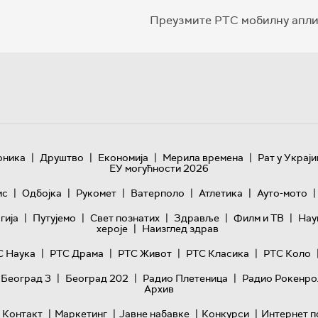
Преузмите РТС мобилну апли
|
|
|
|
оника
Друштво
Економија
Мерила времена
Рат у Украји
ЕУ могућности 2026
|
|
|
|
|
|
ис
Одбојка
Рукомет
Ватерполо
Атлетика
Ауто-мото
|
|
|
|
|
гијa
Путујемо
Свет познатих
Здравље
Филм и ТВ
Нау
|
хероје
Наизглед здрав
|
|
|
|
С Наука
РТС Драма
РТС Живот
РТС Класика
РТС Коло
|
|
|
 Београд 3
Београд 202
Радио Плетеница
Радио Рокенро
Архив
|
|
|
|
Контакт
Маркетинг
Јавне набавке
Конкурси
Интернет п