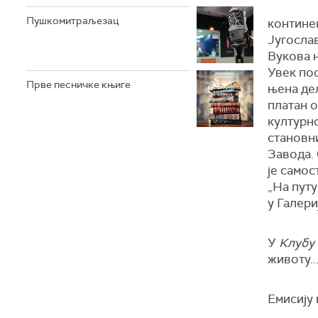
Пушкомитраљезац
континен
Југослав
Вукова 
Увек пос
Прве песничке књиге
њена де
платан о
културно
становни
Завода. 
је само
„На путу
у Галери
У
Клубу
животу..
Емисију