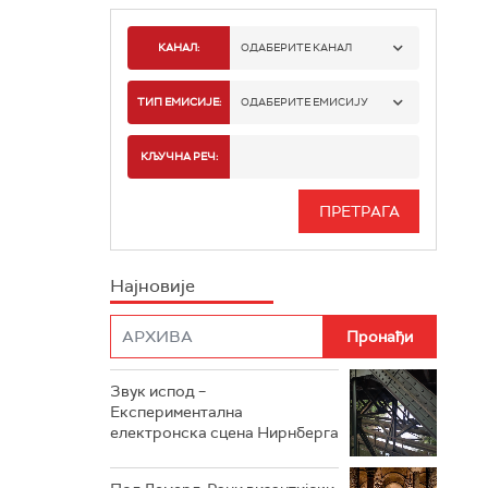
КАНАЛ:
ОДАБЕРИТЕ КАНАЛ
РАДИО БЕОГРАД 1
ТИП ЕМИСИЈЕ:
ОДАБЕРИТЕ ЕМИСИЈУ
РАДИО БЕОГРАД 2
СПОРТ
КЉУЧНА РЕЧ:
РАДИО БЕОГРАД 3
СЕРИЈА
БЕОГРАД 202
ИНФО
Најновије
РАДИО ПЛЕТЕНИЦА
ФИЛМ
РАДИО РОКЕНРОЛЕР
РАДИО ЏУБОКС
Звук испод –
Експериментална
РАДИО ВРТЕШКА
електронска сцена Нирнберга
РАДИО ЏЕЗЕР