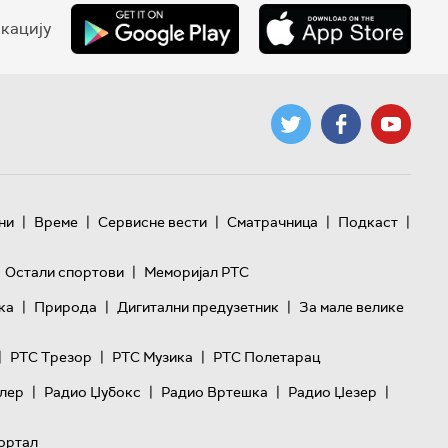
кацију
|
|
|
|
|
ни
Време
Сервисне вести
Сматрачница
Подкаст
|
Остали спортови
Меморијал РТС
|
|
|
ка
Природа
Дигитални предузетник
За мале велике
|
|
|
РТС Трезор
РТС Музика
РТС Полетарац
|
|
|
|
лер
Радио Џубокс
Радио Вртешка
Радио Џезер
ортал