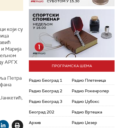
ци који су
лица
Савић
 и Марија
едељном
ду АРГХ
ПРОГРАМСКА ШЕМА
еља Петра
Радио Београд 1
Радио Плетеница
ефана
Радио Београд 2
Радио Рокенролер
Јанкетић,
Радио Београд 3
Радио Џубокс
Београд 202
Радио Вртешка
Архив
Радио Џезер