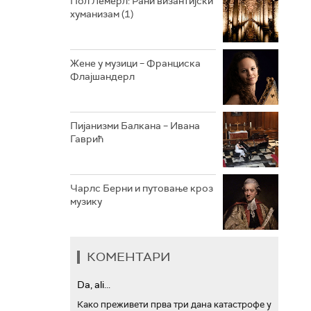
Пол Лемерл: Рани византијски
хуманизам (1)
АРХИВ
Жене у музици – Франциска
Флајшандерл
Пијанизми Балкана – Ивана
Гаврић
Чарлс Берни и путовање кроз
музику
КОМЕНТАРИ
Da, ali...
Како преживети прва три дана катастрофе у