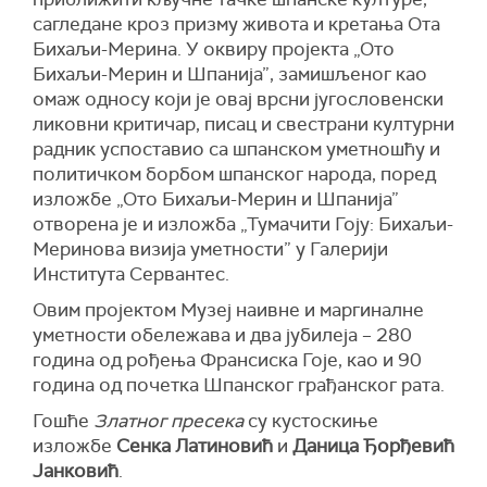
сагледане кроз призму живота и кретања Ота
Бихаљи-Мерина. У оквиру пројекта „Ото
Бихаљи-Мерин и Шпанија”, замишљеног као
омаж односу који је овај врсни југословенски
ликовни критичар, писац и свестрани културни
радник успоставио са шпанском уметношћу и
политичком борбом шпанског народа, поред
изложбе „Ото Бихаљи-Мерин и Шпанија”
отворена је и изложба „Тумачити Гоју: Бихаљи-
Меринова визија уметности” у Галерији
Института Сервантес.
Овим пројектом Музеј наивне и маргиналне
уметности обележава и два јубилеја – 280
година од рођења Франсиска Гоје, као и 90
година од почетка Шпанског грађанског рата.
Гошће
Златног пресека
су кустоскиње
изложбе
Сенка Латиновић
и
Даница Ђорђевић
Јанковић
.