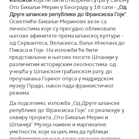
Ото Бихаљи-Мерин у Београду у 18 сати ‒
„Од
Друге шпанске републике до Франсиска Гоје”
.
Осветлиће Бихаљи-Меринове везе са
личностима које су пресудно обликовале
његове афинитете према шпанској култури –
од Сервантеса, Веласкеса, Ваље-Инклана до
Пикаса и Гоје. На изложби ће бити
представљене и његове посете Шпанији у
различитим историјским околностима: од
учешћа у Шпанском грађанском рату, до
проучавања Гојиног опуса у мадридском
музеју Прадо, након пада франкистичког
режима.
Да подсетимо, изложба „Од Друге шпанске
републике до Франсиска Гоје” се реализује у
оквиру пројекта „Ото Бихаљи-Мерин и
Шпанија” Музеја наивне и маргиналне
уметности, који за циљ има да публици
приближити кључне тачке шпанске културе,