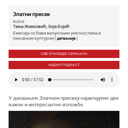
Златни пресек
Autor:
Тања Живковић, Зоја Бојић
Емисија се бави визуелним уметностима и
ликовном културом [
]
детаљније
СВЕ ЕПИЗОДЕ СЕРИЈАЛА
АУДИО ПОДКАСТ
У данашњем
Златном пресеку
најављујемо две
важне и интересантне изложбе.