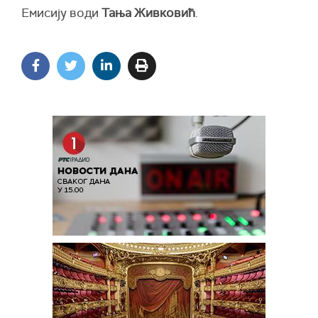
Емисију води
Тања Живковић
.