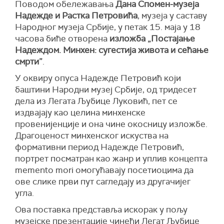
Поводом обележавања
Дана Спомен-музеја
Надежде и Растка Петровића
, музеја у саставу
Народног музеја Србије, у петак 15. маја у 18
часова биће отворена
изложба „Постајање
Надеждом. Минхен: сугестија живота и сећање
смрти”
.
У оквиру опуса Надежде Петровић који
баштини Народни музеј Србије, од тридесет
дела из Легата Љубице Луковић, пет се
издвајају као целина минхенске
провенијенције и она чине окосницу изложбе.
Драгоценост минхенског искуства на
формативни период Надежде Петровић,
портрет посматран као жанр и уплив концепта
memento mori омогућавају посетиоцима да
ове слике први пут сагледају из другачијег
угла.
Ова поставка представља искорак у пољу
музејске презентације чинећи Легат Љубице