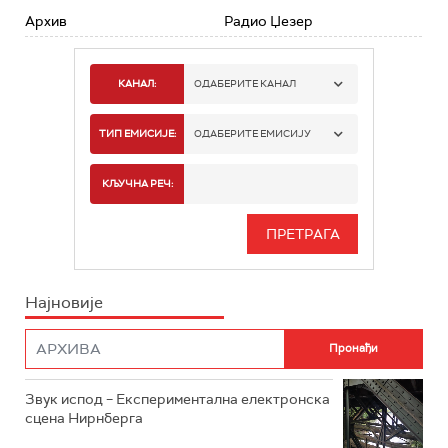
Архив
Радио Џезер
КАНАЛ:
ОДАБЕРИТЕ КАНАЛ
РАДИО БЕОГРАД 1
ТИП ЕМИСИЈЕ:
ОДАБЕРИТЕ ЕМИСИЈУ
РАДИО БЕОГРАД 2
СПОРТ
КЉУЧНА РЕЧ:
РАДИО БЕОГРАД 3
СЕРИЈА
БЕОГРАД 202
ИНФО
Најновије
РАДИО ПЛЕТЕНИЦА
ФИЛМ
РАДИО РОКЕНРОЛЕР
РАДИО ЏУБОКС
Звук испод – Експериментална електронска
сцена Нирнберга
РАДИО ВРТЕШКА