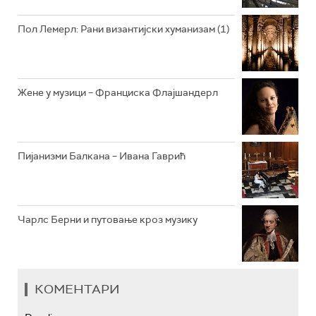
РАДИО ЏЕЗЕР
Пол Лемерл: Рани византијски хуманизам (1)
АРХИВ
Жене у музици – Франциска Флајшандерл
Пијанизми Балкана – Ивана Гаврић
Чарлс Берни и путовање кроз музику
КОМЕНТАРИ