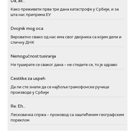
Da, ali...
Како преживети прва три дана катастрофе у Србији, и за
шта нас припрема ЕУ
Dvojnik mog oca
Вероватно свако од нас има свог двојника са којим дели и
сличну ДНК
Nemogućnost tusiranja
Не туширате се сваког дана – не стидите се, то је здраво
Cestitke za uspeh
Да ли сте знали да се најбоље грамофонске ручице
производе у Србији
Re: Eh...
Лесковачка спржа – производ са заштићеним географским
пореклом