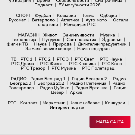
|
|
|
|
у Украјини
Време
Сервисне вести
Сматрачница
|
Подкаст
ЕУ могућности 2026
|
|
|
|
СПОРТ
Фудбал
Кошарка
Тенис
Одбојка
|
|
|
|
Рукомет
Ватерполо
Атлетика
Ауто-мото
Остали
|
спортови
Меморијал РТС
|
|
|
МАГАЗИН
Живот
Занимљивости
Музика
|
|
|
|
Технологијa
Путујемо
Свет познатих
Здравље
|
|
|
|
Филм и ТВ
Наука
Природа
Дигитални предузетник
|
За мале велике хероје
Наизглед здрав
|
|
|
|
|
ТВ
РТС 1
РТС 2
РТС 3
РТС Свет
РТС Наука
|
|
|
|
РТС Драма
РТС Живот
РТС Класика
РТС Коло
|
|
РТС Трезор
РТС Музика
РТС Полетарац
|
|
РАДИО
Радио Београд 1
Радио Београд 2
Радио
|
|
|
Београд 3
Београд 202
Радио Плетеница
Радио
|
|
|
Рокенролер
Радио Џубокс
Радио Вртешка
Радио
|
Џезер
Архив
|
|
|
|
РТС
Контакт
Маркетинг
Јавне набавке
Конкурси
Интернет портал
МАПА САЈТА