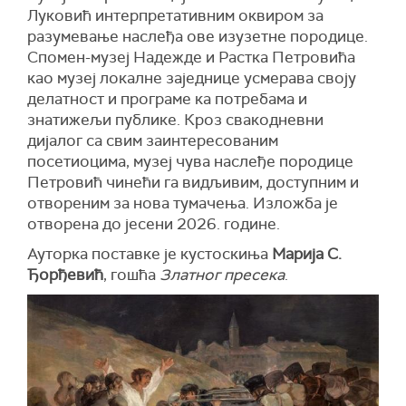
Луковић интерпретативним оквиром за
разумевање наслеђа ове изузетне породице.
Спомен-музеј Надежде и Растка Петровића
као музеј локалне заједнице усмерава своју
делатност и програме ка потребама и
знатижељи публике. Кроз свакодневни
дијалог са свим заинтересованим
посетиоцима, музеј чува наслеђе породице
Петровић чинећи га видљивим, доступним и
отвореним за нова тумачења. Изложба је
отворена до јесени 2026. године.
Ауторка поставке је кустоскиња
Марија С.
Ђорђевић
, гошћа
Златног пресека
.