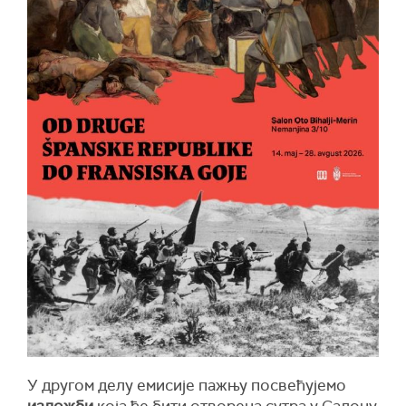
У другом делу емисије пажњу посвећујемо
изложби
која ће бити отворена сутра у Салону