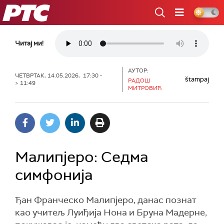
РТС
Читај ми!
АУТОР:
ЧЕТВРТАК, 14.05.2026, 17:30 -
štampaj
РАДОШ
> 11:49
МИТРОВИЋ
Малипјеро: Седма
симфонија
Ђан Франческо Малипјеро, данас познат
као учитељ Луиђија Нона и Бруна Мадерне,