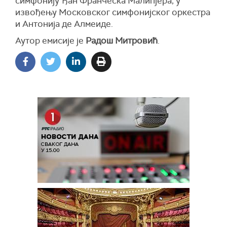
симфонију Ђан Франческа Малипјера, у
извођењу Московског симфонијског оркестра
и Антонија де Алмеиде.
Аутор емисије је
Радош Митровић
.