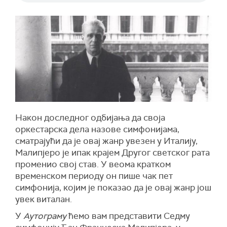
Након доследног одбијања да своја
оркестарска дела назове симфонијама,
сматрајући да је овај жанр увезен у Италију,
Малипјеро је ипак крајем Другог светског рата
променио свој став. У веома кратком
временском периоду он пише чак пет
симфонија, којим је показао да је овај жанр још
увек виталан.
У
Аутограму
ћемо вам представити Седму