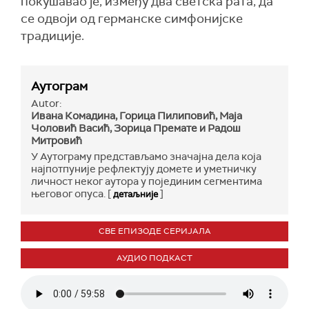
покушавао је, између два светска рата, да
се одвоји од германске симфонијске
традиције.
Аутограм
Autor:
Ивана Комадина, Горица Пилиповић, Маја
Чоловић Васић, Зорица Премате и Радош
Митровић
У Аутограму представљамо значајна дела која
најпотпуније рефлектују домете и уметничку
личност неког аутора у појединим сегментима
његовог опуса. [
]
детаљније
СВЕ ЕПИЗОДЕ СЕРИЈАЛА
АУДИО ПОДКАСТ