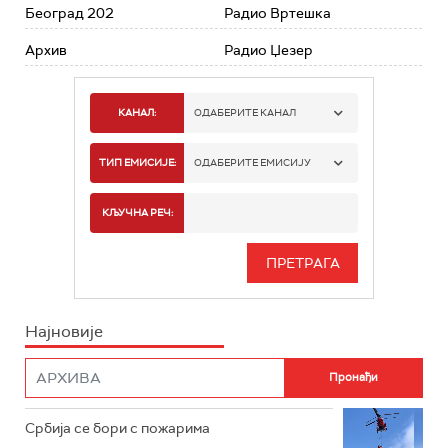
Београд 202
Радио Вртешка
Архив
Радио Џезер
КАНАЛ:
ОДАБЕРИТЕ КАНАЛ
РАДИО БЕОГРАД 1
ТИП ЕМИСИЈЕ:
ОДАБЕРИТЕ ЕМИСИЈУ
РАДИО БЕОГРАД 2
СПОРТ
КЉУЧНА РЕЧ:
РАДИО БЕОГРАД 3
СЕРИЈА
БЕОГРАД 202
ИНФО
Најновије
РАДИО ПЛЕТЕНИЦА
ФИЛМ
РАДИО РОКЕНРОЛЕР
РАДИО ЏУБОКС
Србија се бори с пожарима