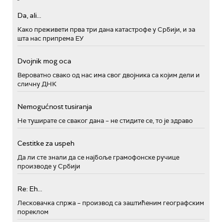
Da, ali...
Како преживети прва три дана катастрофе у Србији, и за
шта нас припрема ЕУ
Dvojnik mog oca
Вероватно свако од нас има свог двојника са којим дели и
сличну ДНК
Nemogućnost tusiranja
Не туширате се сваког дана – не стидите се, то је здраво
Cestitke za uspeh
Да ли сте знали да се најбоље грамофонске ручице
производе у Србији
Re: Eh...
Лесковачка спржа – производ са заштићеним географским
пореклом