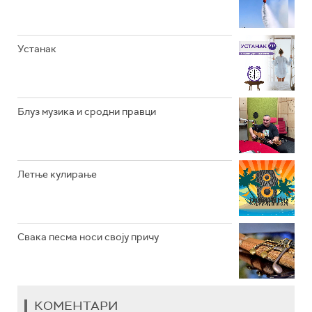
РАДИО ВРТЕШКА
РАДИО ЏЕЗЕР
Устанак
АРХИВ
Блуз музика и сродни правци
Летње кулирање
Свака песма носи своју причу
КОМЕНТАРИ