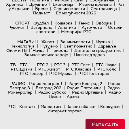
|
|
|
|
Хроника
Друштво
Економија
Мерила времена
Рат
|
|
|
|
у Украјини
Време
Сервисне вести
Сматрачница
|
Подкаст
ЕУ могућности 2026
|
|
|
|
СПОРТ
Фудбал
Кошарка
Тенис
Одбојка
|
|
|
|
Рукомет
Ватерполо
Атлетика
Ауто-мото
Остали
|
спортови
Меморијал РТС
|
|
|
МАГАЗИН
Живот
Занимљивости
Музика
|
|
|
|
Технологијa
Путујемо
Свет познатих
Здравље
|
|
|
|
Филм и ТВ
Наука
Природа
Дигитални предузетник
|
За мале велике хероје
Наизглед здрав
|
|
|
|
|
ТВ
РТС 1
РТС 2
РТС 3
РТС Свет
РТС Наука
|
|
|
|
РТС Драма
РТС Живот
РТС Класика
РТС Коло
|
|
РТС Трезор
РТС Музика
РТС Полетарац
|
|
РАДИО
Радио Београд 1
Радио Београд 2
Радио
|
|
|
Београд 3
Београд 202
Радио Плетеница
Радио
|
|
|
Рокенролер
Радио Џубокс
Радио Вртешка
Радио
|
Џезер
Архив
|
|
|
|
РТС
Контакт
Маркетинг
Јавне набавке
Конкурси
Интернет портал
МАПА САЈТА