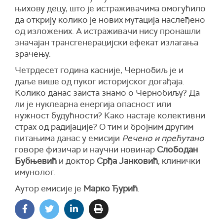
њихову децу, што је истраживачима омогућило
да открију колико је нових мутација наслеђено
од изложених. А истраживачи нису пронашли
значајан трансгенерацијски ефекат излагања
зрачењу.
Четрдесет година касније, Чернобиљ је и
даље више од пуког историјског догађаја.
Колико данас заиста знамо о Чернобиљу? Да
ли је нуклеарна енергија опасност или
нужност будућности? Како настаје колективни
страх од радијације? О тим и бројним другим
питањима данас у емисији
Речено и прећутано
говоре физичар и научни новинар
Слободан
Бубњевић
и доктор
Срђа Јанковић
, клинички
имунолог.
Аутор емисије је
Марко Ђурић
.