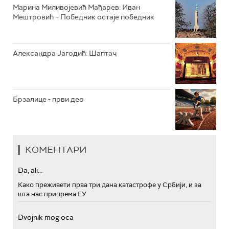
Марина Миливојевић Мађарев: Иван
Мештровић – Победник остаје победник
Александра Јагодић: Шаптач
Брзалице - први део
КОМЕНТАРИ
Da, ali...
Како преживети прва три дана катастрофе у Србији, и за
шта нас припрема ЕУ
Dvojnik mog oca