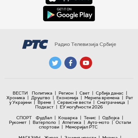
Радио Телевизија Србије
|
|
|
|
ВЕСТИ
Политика
Регион
Свет
Србија данас
|
|
|
|
Хроника
Друштво
Економија
Мерила времена
Рат
|
|
|
|
у Украјини
Време
Сервисне вести
Сматрачница
|
Подкаст
ЕУ могућности 2026
|
|
|
|
СПОРТ
Фудбал
Кошарка
Тенис
Одбојка
|
|
|
|
Рукомет
Ватерполо
Атлетика
Ауто-мото
Остали
|
спортови
Меморијал РТС
|
|
|
МАГАЗИН
Живот
Занимљивости
Музика