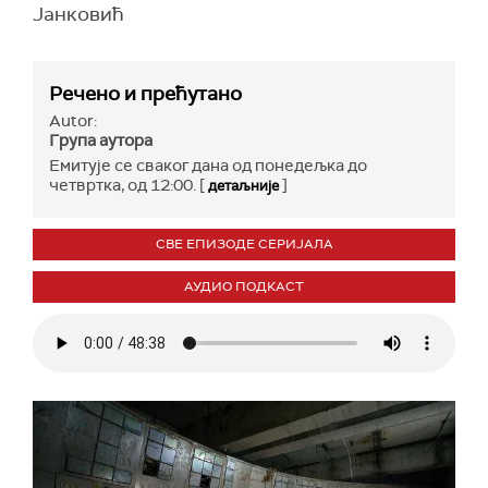
Јанковић
Речено и прећутано
Autor:
Група аутора
Емитује се сваког дана од понедељка до
четвртка, од 12:00. [
]
детаљније
СВЕ ЕПИЗОДЕ СЕРИЈАЛА
АУДИО ПОДКАСТ