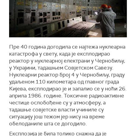
Пре 40 година догодила се најтежа нуклеарна
катастрофа у свету, када је експлодирао
реактор у нуклеарној електрани у Чернобиљу,
у Украјини, тадашњем Совјетском Савезу.
Нуклеарни реактор број 4 у Чернобиљу, граду
удаљеном 110 километара од главног града
Кијева, експлодирао је и запалио се у ноћи 26.
априла 1986. године. Токсичне радиоактивне
честице ослобођене су у атмосферу, а
тадашње совјетске власти учиниле су
ситуацију још тежом јер нису на време
обелоданиле шта се догодило.
Експлозија је била толико снажна да је