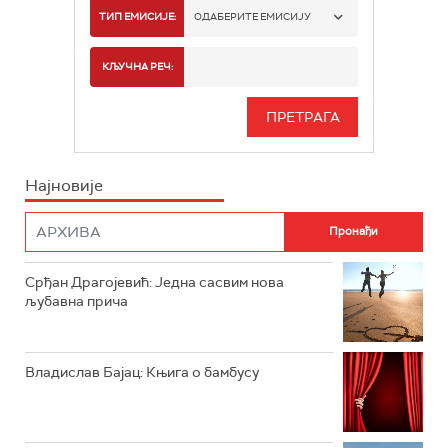
РАДИО БЕОГРАД 1
ТИП ЕМИСИЈЕ:
ОДАБЕРИТЕ ЕМИСИЈУ
РАДИО БЕОГРАД 2
СПОРТ
КЉУЧНА РЕЧ:
РАДИО БЕОГРАД 3
СЕРИЈА
БЕОГРАД 202
ИНФО
Најновије
РАДИО ПЛЕТЕНИЦА
ФИЛМ
РАДИО РОКЕНРОЛЕР
РАДИО ЏУБОКС
Срђан Драгојевић: Једна сасвим нова
љубавна прича
РАДИО ВРТЕШКА
РАДИО ЏЕЗЕР
Владислав Бајац: Књига о бамбусу
АРХИВ