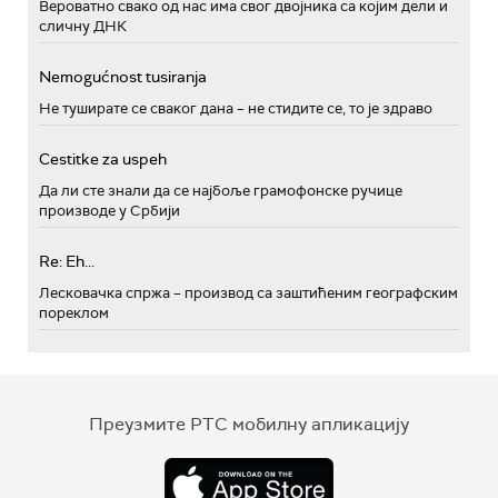
Вероватно свако од нас има свог двојника са којим дели и
сличну ДНК
Nemogućnost tusiranja
Не туширате се сваког дана – не стидите се, то је здраво
Cestitke za uspeh
Да ли сте знали да се најбоље грамофонске ручице
производе у Србији
Re: Eh...
Лесковачка спржа – производ са заштићеним географским
пореклом
Преузмите РТС мобилну апликацију