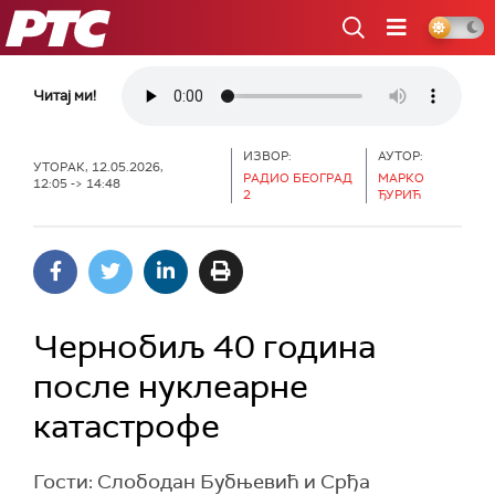
РТС
Читај ми!
ИЗВОР:
АУТОР:
УТОРАК, 12.05.2026,
РАДИО БЕОГРАД
МАРКО
12:05 -> 14:48
2
ЂУРИЋ
Чернобиљ 40 година
после нуклеарне
катастрофе
Гости: Слободан Бубњевић и Срђа