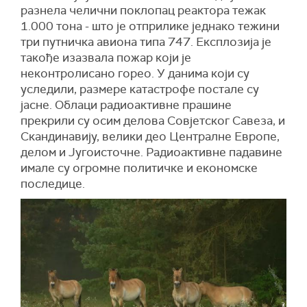
разнела челични поклопац реактора тежак
1.000 тона - што је отприлике једнако тежини
три путничка авиона типа 747. Експлозија је
такође изазвала пожар који је
неконтролисано горео. У данима који су
уследили, размере катастрофе постале су
јасне. Облаци радиоактивне прашине
прекрили су осим делова Совјетског Савеза, и
Скандинавију, велики део Централне Европе,
делом и Југоисточне. Радиоактивне падавине
имале су огромне политичке и економске
последице.