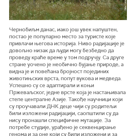
Чернобиљм данас, иако још увек напуштен,
постао је популарно место за туристе које
привлачи његова историја. Ниво радијације је
довољно низак да људи могу безбедно да
проведу краће време у том подручју. Са друге
стране уочено је необично бујање природе, а
видна је и повећана бројност појединих
животињских врста, попут вукова и медведа.
Успешно су се адаптирали и коњи
Пржеваљског, једне врсте која је настањивала
степе централне Азије. Такође научници који
су проучавали ДНК деце чији су родитељи
били изложени радијацији, саопштили су да
нису пронашли специфичне мутације. За
потребе студије, урађено је секвенцирање
генома и за оне који су били изложени и за