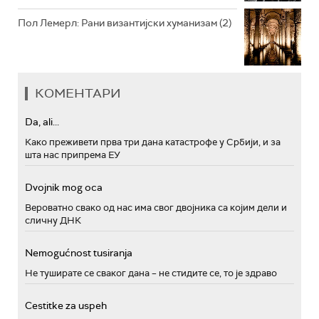
Пол Лемерл: Рани византијски хуманизам (2)
КОМЕНТАРИ
Da, ali...
Како преживети прва три дана катастрофе у Србији, и за
шта нас припрема ЕУ
Dvojnik mog oca
Вероватно свако од нас има свог двојника са којим дели и
сличну ДНК
Nemogućnost tusiranja
Не туширате се сваког дана – не стидите се, то је здраво
Cestitke za uspeh