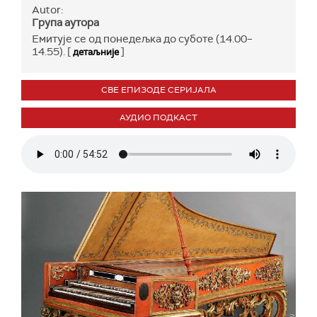
Autor:
Група аутора
Емитује се од понедељка до суботе (14.00–
14.55). [
]
детаљније
СВЕ ЕПИЗОДЕ СЕРИЈАЛА
АУДИО ПОДКАСТ