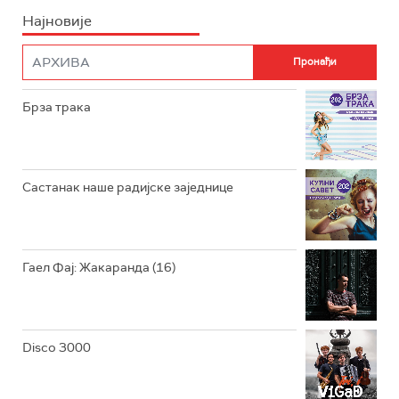
Најновије
РАДИО ПЛЕТЕНИЦА
ФИЛМ
РАДИО РОКЕНРОЛЕР
РАДИО ЏУБОКС
Брза трака
РАДИО ВРТЕШКА
РАДИО ЏЕЗЕР
Састанак наше радијске заједнице
АРХИВ
Гаел Фај: Жакаранда (16)
Disco 3000