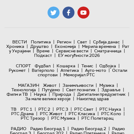
|
|
|
|
ВЕСТИ
Политика
Регион
Свет
Србија данас
|
|
|
|
Хроника
Друштво
Економија
Мерила времена
Рат
|
|
|
|
у Украјини
Време
Сервисне вести
Сматрачница
|
Подкаст
ЕУ могућности 2026
|
|
|
|
СПОРТ
Фудбал
Кошарка
Тенис
Одбојка
|
|
|
|
Рукомет
Ватерполо
Атлетика
Ауто-мото
Остали
|
спортови
Меморијал РТС
|
|
|
МАГАЗИН
Живот
Занимљивости
Музика
|
|
|
|
Технологијa
Путујемо
Свет познатих
Здравље
|
|
|
|
Филм и ТВ
Наука
Природа
Дигитални предузетник
|
За мале велике хероје
Наизглед здрав
|
|
|
|
|
ТВ
РТС 1
РТС 2
РТС 3
РТС Свет
РТС Наука
|
|
|
|
РТС Драма
РТС Живот
РТС Класика
РТС Коло
|
|
РТС Трезор
РТС Музика
РТС Полетарац
|
|
РАДИО
Радио Београд 1
Радио Београд 2
Радио
|
|
|
Београд 3
Београд 202
Радио Плетеница
Радио