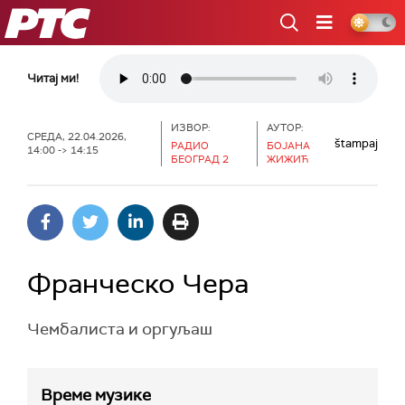
РТС
Читај ми!
ИЗВОР:
АУТОР:
СРЕДА, 22.04.2026,
štampaj
РАДИО
БОЈАНА
14:00 -> 14:15
БЕОГРАД 2
ЖИЖИЋ
Франческо Чера
Чембалиста и оргуљаш
Време музике