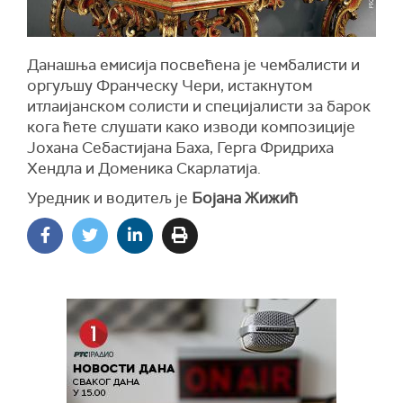
Данашња емисија посвећена је чембалисти и
оргуљшу Франческу Чери, истакнутом
итлаијанском солисти и специјалисти за барок
кога ћете слушати како изводи композиције
Јохана Себастијана Баха, Герга Фридриха
Хендла и Доменика Скарлатија.
Уредник и водитељ је
Бојана Жижић