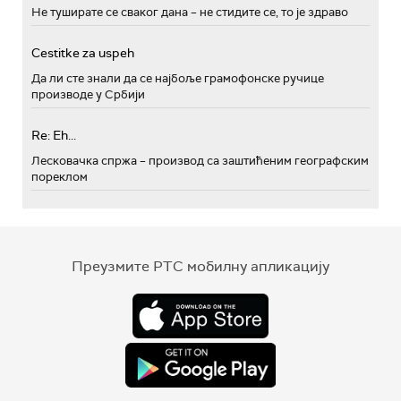
Не туширате се сваког дана – не стидите се, то је здраво
Cestitke za uspeh
Да ли сте знали да се најбоље грамофонске ручице
производе у Србији
Re: Eh...
Лесковачка спржа – производ са заштићеним географским
пореклом
Преузмите РТС мобилну апликацију