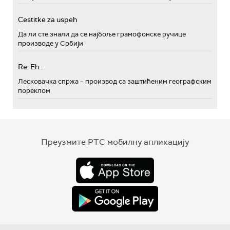
Cestitke za uspeh
Да ли сте знали да се најбоље грамофонске ручице
производе у Србији
Re: Eh...
Лесковачка спржа – производ са заштићеним географским
пореклом
Преузмите РТС мобилну апликацију