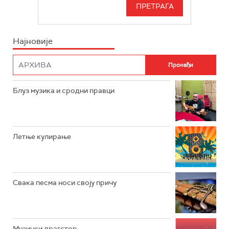
СЕРИЈА
БЕОГРАД 202
ИНФО
Најновије
РАДИО ПЛЕТЕНИЦА
ФИЛМ
РАДИО РОКЕНРОЛЕР
РАДИО ЏУБОКС
Блуз музика и сродни правци
РАДИО ВРТЕШКА
РАДИО ЏЕЗЕР
Летње кулирање
АРХИВ
Свака песма носи своју причу
Музички драгстор