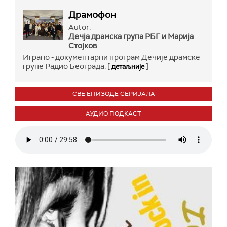
Драмофон
Autor:
Дечја драмска група РБГ и Марија
Стојков
Играно - документарни програм Дечије драмске
групе Радио Београда. [
]
детаљније
СВЕ ЕПИЗОДЕ СЕРИЈАЛА
АУДИО ПОДКАСТ