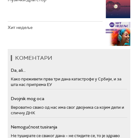
Хит недеље
КОМЕНТАРИ
Da, ali...
Како преживети прва три дана катастрофе у Србији, и за
шта нас припрема ЕУ
Dvojnik mog oca
Вероватно свако од нас има свог двојника са којим дели и
сличну ДНК
Nemogućnost tusiranja
Не туширате се сваког дана – не стидите се, то је здраво