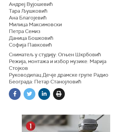
Андреј Вујошевић
Тара Љушковић
Ана Благојевић
Милица Максимовски
Петра Семиз
Даница Бошковић
Софија Павковић
Сниматељ у студију: Огњен Шкрбовић
Режија, монтажа и избор музике: Марија
Стојков
Руководилац Дечје драмске групе Радио
Београда: Петар Станојловић