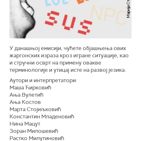
У данашњој емисији, чућете објашњења ових
жаргонских израза кроз игране ситуације, као
и стручни осврт на примену овакве
терминологије и утицај исте на развој језика.
Аутори и интерпретатори:
Маша Ћирковић
Ања Вулетић
Ања Костов
Марта Стојиљковић
Константин Младеновић
Нина Мацут
Зоран Милошевић
Растко Милутиновић