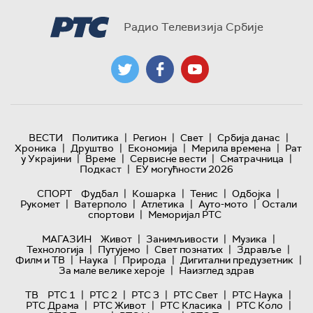
Радио Телевизија Србије
|
|
|
|
ВЕСТИ
Политика
Регион
Свет
Србија данас
|
|
|
|
Хроника
Друштво
Економија
Мерила времена
Рат
|
|
|
|
у Украјини
Време
Сервисне вести
Сматрачница
|
Подкаст
ЕУ могућности 2026
|
|
|
|
СПОРТ
Фудбал
Кошарка
Тенис
Одбојка
|
|
|
|
Рукомет
Ватерполо
Атлетика
Ауто-мото
Остали
|
спортови
Меморијал РТС
|
|
|
МАГАЗИН
Живот
Занимљивости
Музика
|
|
|
|
Технологијa
Путујемо
Свет познатих
Здравље
|
|
|
|
Филм и ТВ
Наука
Природа
Дигитални предузетник
|
За мале велике хероје
Наизглед здрав
|
|
|
|
|
ТВ
РТС 1
РТС 2
РТС 3
РТС Свет
РТС Наука
|
|
|
|
РТС Драма
РТС Живот
РТС Класика
РТС Коло