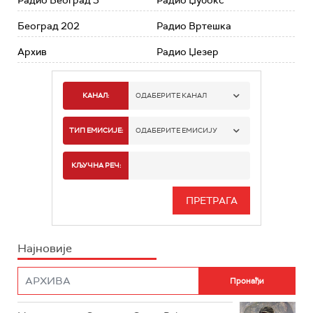
Радио Београд 3
Радио Џубокс
Београд 202
Радио Вртешка
Архив
Радио Џезер
КАНАЛ:
ОДАБЕРИТЕ КАНАЛ
РАДИО БЕОГРАД 1
ТИП ЕМИСИЈЕ:
ОДАБЕРИТЕ ЕМИСИЈУ
РАДИО БЕОГРАД 2
СПОРТ
КЉУЧНА РЕЧ:
РАДИО БЕОГРАД 3
СЕРИЈА
БЕОГРАД 202
ИНФО
Најновије
РАДИО ПЛЕТЕНИЦА
ФИЛМ
РАДИО РОКЕНРОЛЕР
РАДИО ЏУБОКС