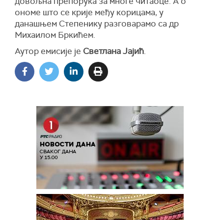
довољна препорука за многе читаоце. А о
ономе што се крије међу корицама, у
данашњем Степенику разговарамо са др
Михаилом Бркићем.
Аутор емисије је
Светлана Јајић
.