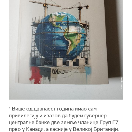
" Више од дванаест година имао сам
привилегију и изазов да будем гувернер
централне банке две земље чланице Груп Г7,
прво у Канади, а касније у Великој Британији.