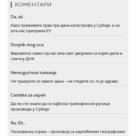
КОМЕНТАРИ
Da, ali...
Како преживети прва три дана катастрофе у Србији, и за
шта нас припрема ЕУ
Dvojnik mog oca
Вероватно свако од нас има свог двојника са којим дели и
сличну ДНК
Nemogućnost tusiranja
Не туширате се сваког дана – не стидите се, то је здраво
Cestitke za uspeh
Да ли сте знали да се најбоље грамофонске ручице
производе у Србији
Re: Eh...
Лесковачка спржа – производ са заштићеним географским