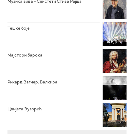
Музика вива – Секстети Стива Рајша
РАДИО ВРТЕШКА
РАДИО ЏЕЗЕР
Тешке боје
АРХИВ
Мајстори барока
Рихард Вагнер: Валкира
Цвијета Зузорић