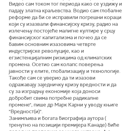
Видео сам током тог периода како се уздижу и
падају златна краљевства. Водио сам глобалне
реформе да би се исправили погрешни кораци
који су изазвали финансијску кризу, радио на
излечењу постојеће малигне култире у срцу
финансијског капитализма и почео да се
бавим основним изазовима четврте
индустријске револуције, као и
егзистенцијалним ризицима од климатских
промена. Осетио сам колапс поверења
јавности у елите, глобализацију и технологије.
Такође сам се уверио да ти изазови
одражавају заједничку кризу вредности и да
су за изградњу економије која доноси
добробит свима потребне радикалне
промене", пише др Марк Карни у уводу књиге
"Вредност(и)".
Занимљива и богата биографија аутора (
тренутно на позицији премијера Канаде) биће