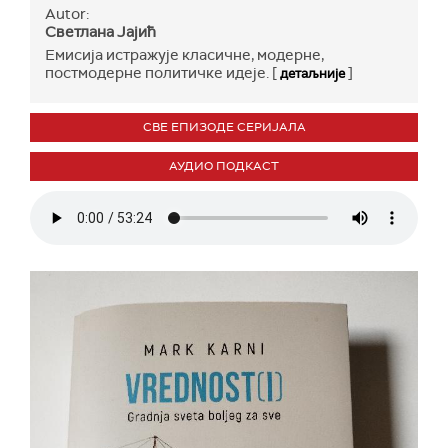
Autor:
Светлана Јајић
Емисија истражује класичне, модерне,
постмодерне политичке идеје. [
]
детаљније
СВЕ ЕПИЗОДЕ СЕРИЈАЛА
АУДИО ПОДКАСТ