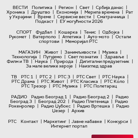
|
|
|
|
ВЕСТИ
Политика
Регион
Свет
Србија данас
|
|
|
|
Хроника
Друштво
Економија
Мерила времена
Рат
|
|
|
|
у Украјини
Време
Сервисне вести
Сматрачница
|
Подкаст
ЕУ могућности 2026
|
|
|
|
СПОРТ
Фудбал
Кошарка
Тенис
Одбојка
|
|
|
|
Рукомет
Ватерполо
Атлетика
Ауто-мото
Остали
|
спортови
Меморијал РТС
|
|
|
МАГАЗИН
Живот
Занимљивости
Музика
|
|
|
|
Технологијa
Путујемо
Свет познатих
Здравље
|
|
|
|
Филм и ТВ
Наука
Природа
Дигитални предузетник
|
За мале велике хероје
Наизглед здрав
|
|
|
|
|
ТВ
РТС 1
РТС 2
РТС 3
РТС Свет
РТС Наука
|
|
|
|
РТС Драма
РТС Живот
РТС Класика
РТС Коло
|
|
РТС Трезор
РТС Музика
РТС Полетарац
|
|
РАДИО
Радио Београд 1
Радио Београд 2
Радио
|
|
|
Београд 3
Београд 202
Радио Плетеница
Радио
|
|
|
Рокенролер
Радио Џубокс
Радио Вртешка
Радио
|
Џезер
Архив
|
|
|
|
РТС
Контакт
Маркетинг
Јавне набавке
Конкурси
Интернет портал