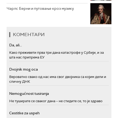
Чарлс Берни и путовање кроз музику
КОМЕНТАРИ
Da, ali...
Како преживети прва три дана катастрофе у Србији, и за
шта нас припрема ЕУ
Dvojnik mog oca
Вероватно свако од нас има свог двојника са којим дели и
сличну ДНК
Nemogućnost tusiranja
Не туширате се сваког дана – не стидите се, то је здраво
Cestitke za uspeh