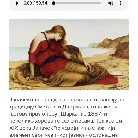
Јаначекова рана дела снажно се ослањају на
традицију Сметане и Дворжака, то важи за
његову прву оперу „Шарка” из 1887. и
неколико хорова те соло песама. Тек крајем
XIX века Јаначек ће усвојити најснажнији
елемент свог музичког језика ‒ ослонац на