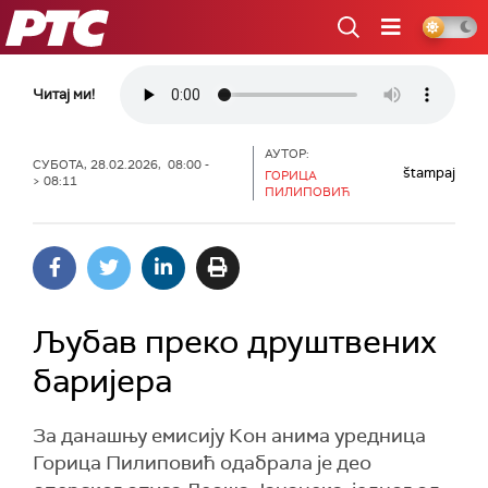
РТС
Читај ми!
АУТОР:
СУБОТА, 28.02.2026, 08:00 -
štampaj
ГОРИЦА
> 08:11
ПИЛИПОВИЋ
Љубав преко друштвених
баријера
За данашњу емисију Кон анима уредница
Горица Пилиповић одабрала је део