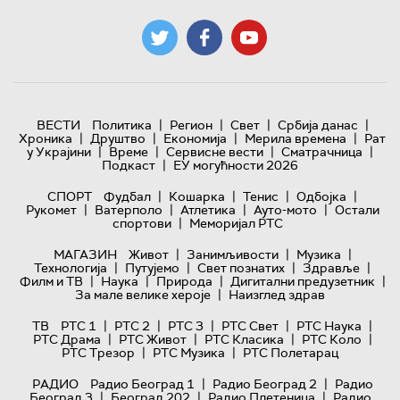
|
|
|
|
ВЕСТИ
Политика
Регион
Свет
Србија данас
|
|
|
|
Хроника
Друштво
Економија
Мерила времена
Рат
|
|
|
|
у Украјини
Време
Сервисне вести
Сматрачница
|
Подкаст
ЕУ могућности 2026
|
|
|
|
СПОРТ
Фудбал
Кошарка
Тенис
Одбојка
|
|
|
|
Рукомет
Ватерполо
Атлетика
Ауто-мото
Остали
|
спортови
Меморијал РТС
|
|
|
МАГАЗИН
Живот
Занимљивости
Музика
|
|
|
|
Технологијa
Путујемо
Свет познатих
Здравље
|
|
|
|
Филм и ТВ
Наука
Природа
Дигитални предузетник
|
За мале велике хероје
Наизглед здрав
|
|
|
|
|
ТВ
РТС 1
РТС 2
РТС 3
РТС Свет
РТС Наука
|
|
|
|
РТС Драма
РТС Живот
РТС Класика
РТС Коло
|
|
РТС Трезор
РТС Музика
РТС Полетарац
|
|
РАДИО
Радио Београд 1
Радио Београд 2
Радио
|
|
|
Београд 3
Београд 202
Радио Плетеница
Радио