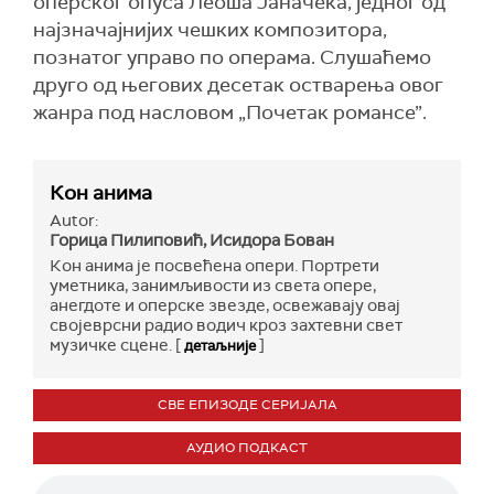
оперског опуса Леоша Јаначека, једног од
најзначајнијих чешких композитора,
познатог управо по операма. Слушаћемо
друго од његових десетак остварења овог
жанра под насловом „Почетак романсе”.
Кон анима
Autor:
Горица Пилиповић, Исидора Бован
Кон анима је посвећена опери. Портрети
уметника, занимљивости из света оперe,
анегдоте и оперске звезде, освежавају овај
својеврсни радио водич кроз захтевни свет
музичке сцене. [
]
детаљније
СВЕ ЕПИЗОДЕ СЕРИЈАЛА
АУДИО ПОДКАСТ