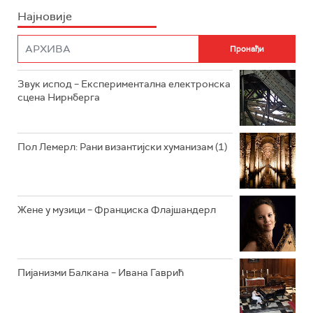
Најновије
РАДИО ПЛЕТЕНИЦА
ФИЛМ
РАДИО РОКЕНРОЛЕР
РАДИО ЏУБОКС
Звук испод – Експериментална електронска
сцена Нирнберга
РАДИО ВРТЕШКА
РАДИО ЏЕЗЕР
Пол Лемерл: Рани византијски хуманизам (1)
АРХИВ
Жене у музици – Франциска Флајшандерл
Пијанизми Балкана – Ивана Гаврић