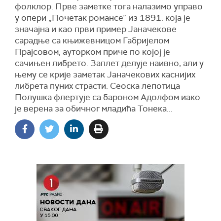
фолклор. Прве заметке тога налазимо управо
у опери „Почетак романсе” из 1891. која је
значајна и као први пример Јаначекове
сарадње са књижевницом Габријелом
Прајсовом, ауторком приче по којој је
сачињен либрето. Заплет делује наивно, али у
њему се крије заметак Јаначекових каснијих
либрета пуних страсти. Сеоска лепотица
Полушка флертује са бароном Адолфом иако
је верена за обичног младића Тонека...