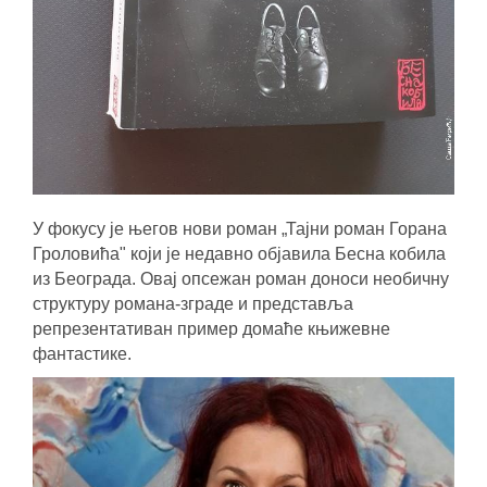
У фокусу је његов нови роман „Тајни роман Горана
Гроловића" који је недавно објавила Бесна кобила
из Београда. Овај опсежан роман доноси необичну
структуру романа-зграде и представља
репрезентативан пример домаће књижевне
фантастике.