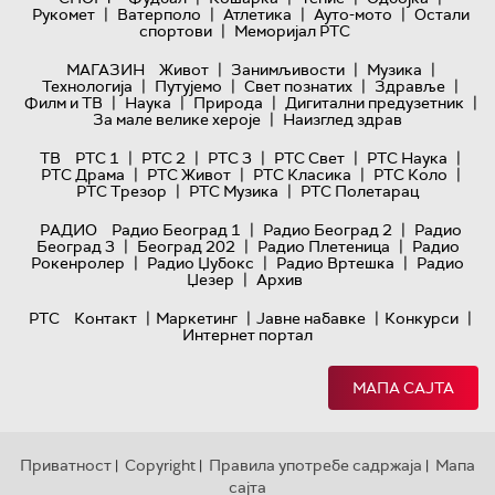
|
|
|
|
Рукомет
Ватерполо
Атлетика
Ауто-мото
Остали
|
спортови
Меморијал РТС
|
|
|
МАГАЗИН
Живот
Занимљивости
Музика
|
|
|
|
Технологијa
Путујемо
Свет познатих
Здравље
|
|
|
|
Филм и ТВ
Наука
Природа
Дигитални предузетник
|
За мале велике хероје
Наизглед здрав
|
|
|
|
|
ТВ
РТС 1
РТС 2
РТС 3
РТС Свет
РТС Наука
|
|
|
|
РТС Драма
РТС Живот
РТС Класика
РТС Коло
|
|
РТС Трезор
РТС Музика
РТС Полетарац
|
|
РАДИО
Радио Београд 1
Радио Београд 2
Радио
|
|
|
Београд 3
Београд 202
Радио Плетеница
Радио
|
|
|
Рокенролер
Радио Џубокс
Радио Вртешка
Радио
|
Џезер
Архив
|
|
|
|
РТС
Контакт
Маркетинг
Јавне набавке
Конкурси
Интернет портал
МАПА САЈТА
Приватност
Copyright
Правила употребе садржаја
Мапа
|
|
|
сајта