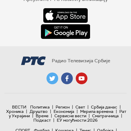
Радио Телевизија Србије
|
|
|
|
ВЕСТИ
Политика
Регион
Свет
Србија данас
|
|
|
|
Хроника
Друштво
Економија
Мерила времена
Рат
|
|
|
|
у Украјини
Време
Сервисне вести
Сматрачница
|
Подкаст
ЕУ могућности 2026
|
|
|
|
СПОРТ
Фудбал
Кошарка
Тенис
Одбојка