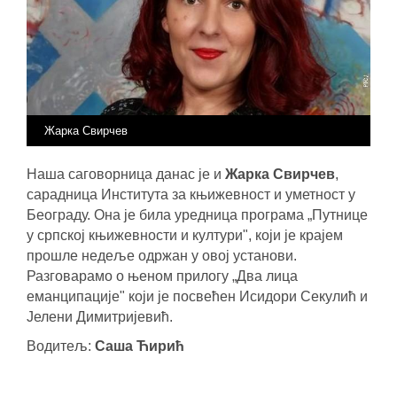
Жарка Свирчев
Наша саговорница данас је и
Жарка Свирчев
,
сарадница Института за књижевност и уметност у
Београду. Она је била уредница програма „Путнице
у српској књижевности и култури", који је крајем
прошле недеље одржан у овој установи.
Разговарамо о њеном прилогу „Два лица
еманципације" који је посвећен Исидори Секулић и
Јелени Димитријевић.
Водитељ:
Саша Ћирић