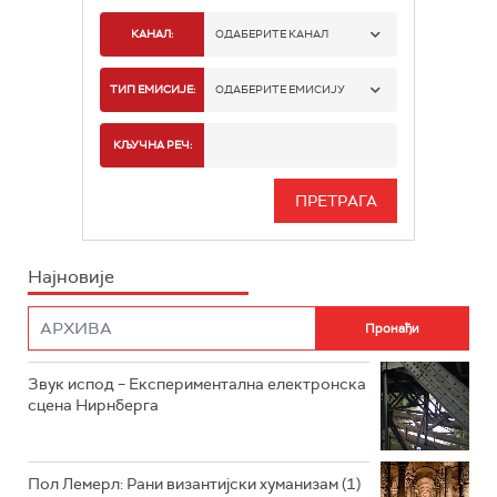
КАНАЛ:
ОДАБЕРИТЕ КАНАЛ
РАДИО БЕОГРАД 1
ТИП ЕМИСИЈЕ:
ОДАБЕРИТЕ ЕМИСИЈУ
РАДИО БЕОГРАД 2
СПОРТ
КЉУЧНА РЕЧ:
РАДИО БЕОГРАД 3
СЕРИЈА
БЕОГРАД 202
ИНФО
Најновије
РАДИО ПЛЕТЕНИЦА
ФИЛМ
РАДИО РОКЕНРОЛЕР
РАДИО ЏУБОКС
Звук испод – Експериментална електронска
сцена Нирнберга
РАДИО ВРТЕШКА
РАДИО ЏЕЗЕР
Пол Лемерл: Рани византијски хуманизам (1)