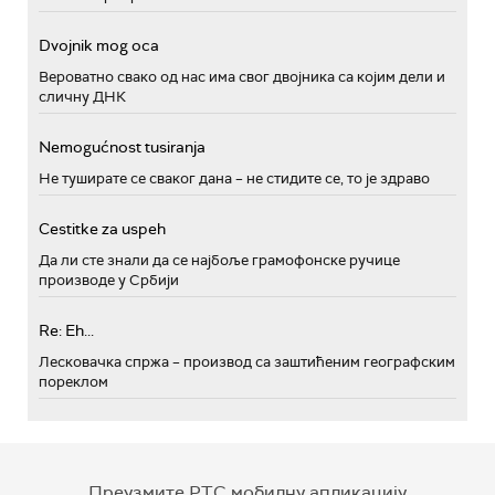
Dvojnik mog oca
Вероватно свако од нас има свог двојника са којим дели и
сличну ДНК
Nemogućnost tusiranja
Не туширате се сваког дана – не стидите се, то је здраво
Cestitke za uspeh
Да ли сте знали да се најбоље грамофонске ручице
производе у Србији
Re: Eh...
Лесковачка спржа – производ са заштићеним географским
пореклом
Преузмите РТС мобилну апликацију