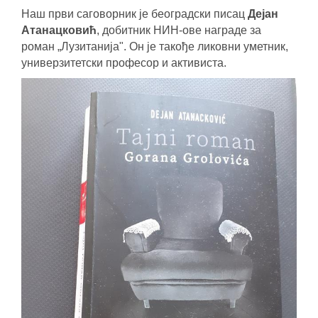
Наш први саговорник је београдски писац
Дејан
Атанацковић
, добитник НИН-ове награде за
роман „Лузитанија". Он је такође ликовни уметник,
универзитетски професор и активиста.