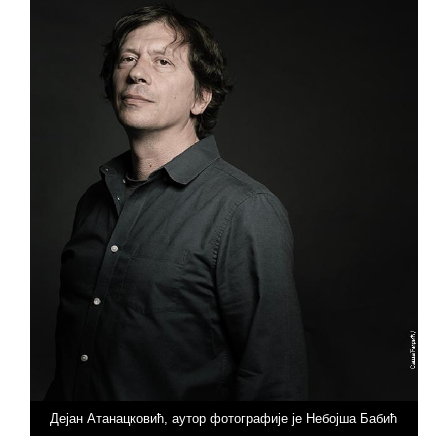
Дејан Атанацковић, аутор фотографије је Небојша Бабић