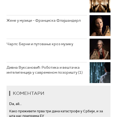
АРХИВ
Жене у музици – Франциска Флајшандерл
Чарлс Берни и путовање кроз музику
Дивна Вуксановић: Роботика и вештачка
интелигенција у савременом позоришту (1)
КОМЕНТАРИ
Da, ali...
Како преживети прва три дана катастрофе у Србији, и за
шта нас припрема ЕУ