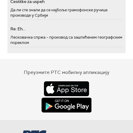
Cestitke za uspeh
Да ли сте знали да се најбоље грамофонске ручице
производе у Србији
Re: Eh...
Лесковачка спржа – производ са заштићеним географским
пореклом
Преузмите РТС мобилну апликацију