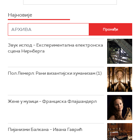
БЕОГРАД 202
ИНФО
Најновије
РАДИО ПЛЕТЕНИЦА
ФИЛМ
РАДИО РОКЕНРОЛЕР
РАДИО ЏУБОКС
Звук испод – Експериментална електронска
сцена Нирнберга
РАДИО ВРТЕШКА
РАДИО ЏЕЗЕР
Пол Лемерл: Рани византијски хуманизам (1)
АРХИВ
Жене у музици – Франциска Флајшандерл
Пијанизми Балкана – Ивана Гаврић