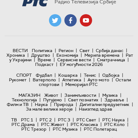
Радио Телевизија Србије
|
|
|
|
ВЕСТИ
Политика
Регион
Свет
Србија данас
|
|
|
|
Хроника
Друштво
Економија
Мерила времена
Рат
|
|
|
|
у Украјини
Време
Сервисне вести
Сматрачница
|
Подкаст
ЕУ могућности 2026
|
|
|
|
СПОРТ
Фудбал
Кошарка
Тенис
Одбојка
|
|
|
|
Рукомет
Ватерполо
Атлетика
Ауто-мото
Остали
|
спортови
Меморијал РТС
|
|
|
МАГАЗИН
Живот
Занимљивости
Музика
|
|
|
|
Технологијa
Путујемо
Свет познатих
Здравље
|
|
|
|
Филм и ТВ
Наука
Природа
Дигитални предузетник
|
За мале велике хероје
Наизглед здрав
|
|
|
|
|
ТВ
РТС 1
РТС 2
РТС 3
РТС Свет
РТС Наука
|
|
|
|
РТС Драма
РТС Живот
РТС Класика
РТС Коло
|
|
РТС Трезор
РТС Музика
РТС Полетарац