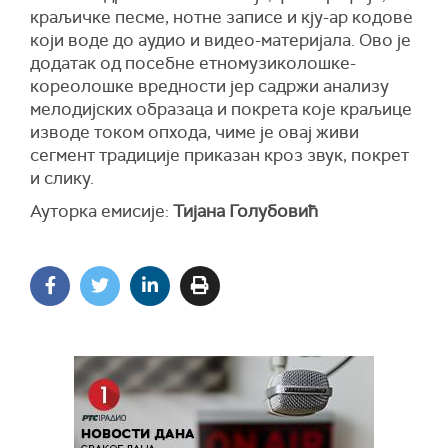
краљичке песме, нотне записе и кју-ар кодове
који воде до аудио и видео-материјала. Ово је
додатак од посебне етномузиколошке-
кореолошке вредности јер садржи анализу
мелодијских образаца и покрета које краљице
изводе током опхода, чиме је овај живи
сегмент традиције приказан кроз звук, покрет
и слику.
Ауторка емисије:
Тијана Голубовић