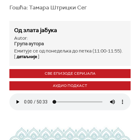
Гошћа: Тамара Штрицки Сег
Од злата јабука
Autor:
Група аутора
Емитује се од понедељка до петка (11:00-11:55).
[
]
детаљније
СВЕ ЕПИЗОДЕ СЕРИЈАЛА
АУДИО ПОДКАСТ