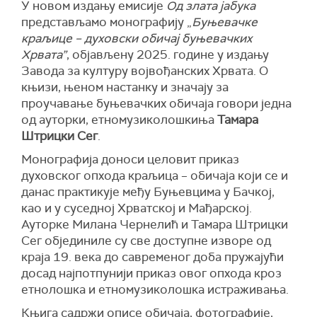
У новом издању емисије
Од злата јабука
представљамо монографију „
Буњевачке
краљице –
д
уховски обичај буњевачких
Хрвата
”
, објављену 2025. године у издању
Завода за културу војвођанских Хрвата. О
књизи, њеном настанку и значају за
проучавање буњевачких обичаја говори једна
од ауторки, етномузиколошкиња
Тамара
Штрицки Сег
.
Монографија доноси целовит приказ
духовског опхода краљица – обичаја који се и
данас практикује међу Буњевцима у Бачкој,
као и у суседној Хрватској и Мађарској.
Ауторке Милана Чернелић и Тамара Штрицки
Сег објединиле су све доступне изворе од
краја 19. века до савременог доба пружајући
досад најпотпунији приказ овог опхода кроз
етнолошка и етномузиколошка истраживања.
Књига садржи описе обичаја, фотографије,