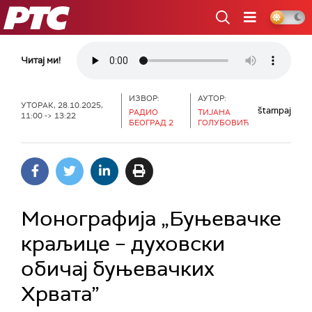
РТС
Читај ми!
ИЗВОР:
АУТОР:
УТОРАК, 28.10.2025,
štampaj
РАДИО
ТИЈАНА
11:00 -> 13:22
БЕОГРАД 2
ГОЛУБОВИЋ
Монографија „Буњевачке
краљице – духовски
обичај буњевачких
Хрвата”