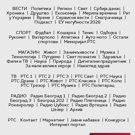
|
|
|
|
ВЕСТИ
Политика
Регион
Свет
Србија данас
|
|
|
|
Хроника
Друштво
Економија
Мерила времена
Рат
|
|
|
|
у Украјини
Време
Сервисне вести
Сматрачница
|
Подкаст
ЕУ могућности 2026
|
|
|
|
СПОРТ
Фудбал
Кошарка
Тенис
Одбојка
|
|
|
|
Рукомет
Ватерполо
Атлетика
Ауто-мото
Остали
|
спортови
Меморијал РТС
|
|
|
МАГАЗИН
Живот
Занимљивости
Музика
|
|
|
|
Технологијa
Путујемо
Свет познатих
Здравље
|
|
|
|
Филм и ТВ
Наука
Природа
Дигитални предузетник
|
За мале велике хероје
Наизглед здрав
|
|
|
|
|
ТВ
РТС 1
РТС 2
РТС 3
РТС Свет
РТС Наука
|
|
|
|
РТС Драма
РТС Живот
РТС Класика
РТС Коло
|
|
РТС Трезор
РТС Музика
РТС Полетарац
|
|
РАДИО
Радио Београд 1
Радио Београд 2
Радио
|
|
|
Београд 3
Београд 202
Радио Плетеница
Радио
|
|
|
Рокенролер
Радио Џубокс
Радио Вртешка
Радио
|
Џезер
Архив
|
|
|
|
РТС
Контакт
Маркетинг
Јавне набавке
Конкурси
Интернет портал