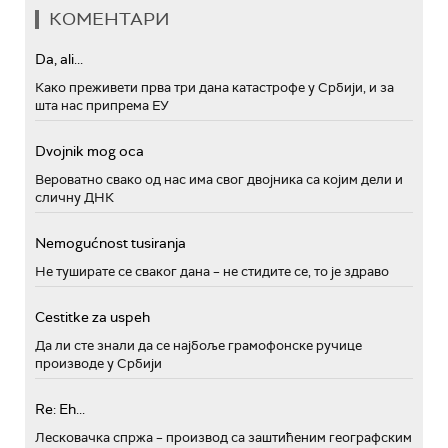
КОМЕНТАРИ
Da, ali...
Како преживети прва три дана катастрофе у Србији, и за
шта нас припрема ЕУ
Dvojnik mog oca
Вероватно свако од нас има свог двојника са којим дели и
сличну ДНК
Nemogućnost tusiranja
Не туширате се сваког дана – не стидите се, то је здраво
Cestitke za uspeh
Да ли сте знали да се најбоље грамофонске ручице
производе у Србији
Re: Eh...
Лесковачка спржа – производ са заштићеним географским