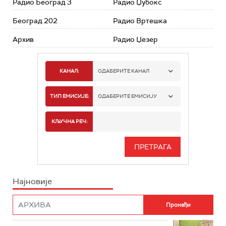
Радио Београд 3
Радио Џубокс
Београд 202
Радио Вртешка
Архив
Радио Џезер
КАНАЛ:
ОДАБЕРИТЕ КАНАЛ
РАДИО БЕОГРАД 1
ТИП ЕМИСИЈЕ:
ОДАБЕРИТЕ ЕМИСИЈУ
РАДИО БЕОГРАД 2
СПОРТ
КЉУЧНА РЕЧ:
РАДИО БЕОГРАД 3
СЕРИЈА
БЕОГРАД 202
ИНФО
Најновије
РАДИО ПЛЕТЕНИЦА
ФИЛМ
РАДИО РОКЕНРОЛЕР
РАДИО ЏУБОКС