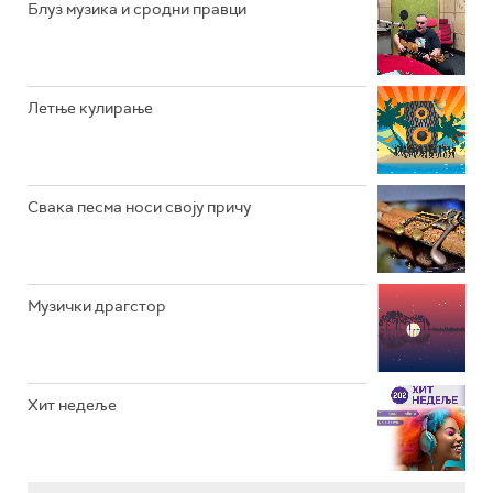
Блуз музика и сродни правци
РАДИО ВРТЕШКА
РАДИО ЏЕЗЕР
Летње кулирање
АРХИВ
Свака песма носи своју причу
Музички драгстор
Хит недеље