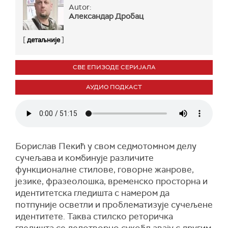
Autor:
Александар Дробац
[
]
детаљније
СВЕ ЕПИЗОДЕ СЕРИЈАЛА
АУДИО ПОДКАСТ
Борислав Пекић у свом седмотомном делу
сучељава и комбинује различите
функционалне стилове, говорне жанрове,
језике, фразеолошка, временско просторна и
идентитетска гледишта с намером да
потпуније осветли и проблематизује сучељене
идентитете. Таква стилско реторичка