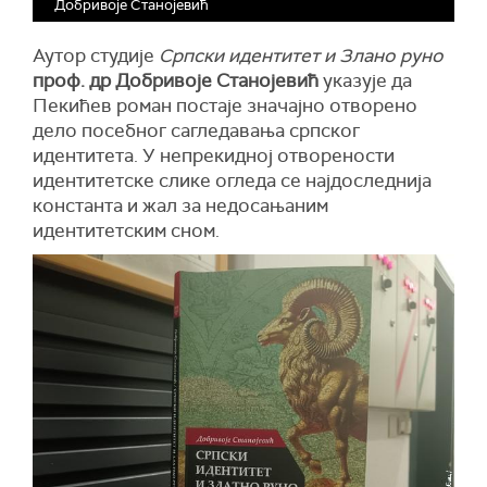
Добривоје Станојевић
Аутор студије
Српски идентитет и Злано руно
проф. др Добривоје Станојевић
указује да
Пекићев роман постаје значајно отворено
дело посебног сагледавања српског
идентитета. У непрекидној отворености
идентитетске слике огледа се најдоследнија
константа и жал за недосањаним
идентитетским сном.