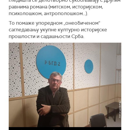
гледишта се делотворно сукобљавају с другим
равнима романа (митском, историјском,
психолошком, антрополошком…).
То помаже упоредном „онеобиченом“
сагледавању укупне културно историјске
прошлости и садашњости Срба.