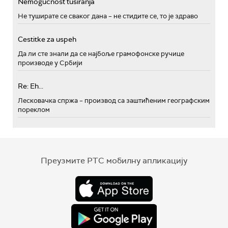
Nemogućnost tusiranja
Не туширате се сваког дана – не стидите се, то је здраво
Cestitke za uspeh
Да ли сте знали да се најбоље грамофонске ручице
производе у Србији
Re: Eh...
Лесковачка спржа – производ са заштићеним географским
пореклом
Преузмите РТС мобилну апликацију