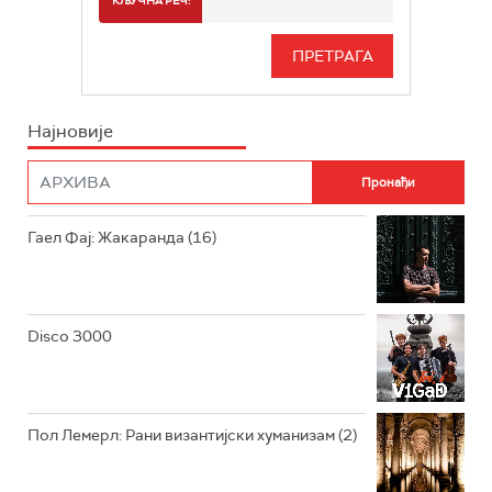
КЉУЧНА РЕЧ:
РАДИО БЕОГРАД 3
СЕРИЈА
БЕОГРАД 202
ИНФО
Најновије
РАДИО ПЛЕТЕНИЦА
ФИЛМ
РАДИО РОКЕНРОЛЕР
РАДИО ЏУБОКС
Гаел Фај: Жакаранда (16)
РАДИО ВРТЕШКА
РАДИО ЏЕЗЕР
Disco 3000
АРХИВ
Пол Лемерл: Рани византијски хуманизам (2)