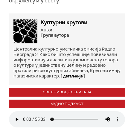
окружењу и у свету.
Културни кругови
Autor:
Група аутора
Централна културно-уметничка емисија Радио
Београда 2. Како би што успешније повезивали
информативну и аналитичку компоненту говора
о култури у јединствену целину и редовно
пратили ритам културних збивања, Кругови имају
магазински карактер. [
]
детаљније
СВЕ ЕПИЗОДЕ СЕРИЈАЛА
АУДИО ПОДКАСТ