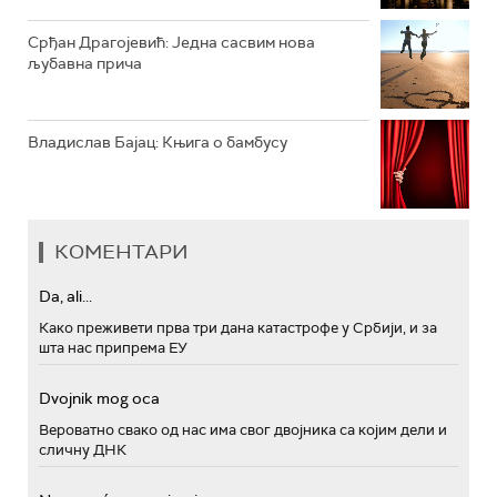
Срђан Драгојевић: Једна сасвим нова
љубавна прича
Владислав Бајац: Књига о бамбусу
КОМЕНТАРИ
Da, ali...
Како преживети прва три дана катастрофе у Србији, и за
шта нас припрема ЕУ
Dvojnik mog oca
Вероватно свако од нас има свог двојника са којим дели и
сличну ДНК