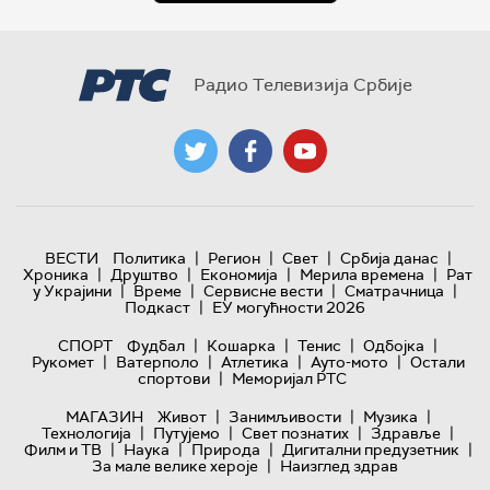
Радио Телевизија Србије
|
|
|
|
ВЕСТИ
Политика
Регион
Свет
Србија данас
|
|
|
|
Хроника
Друштво
Економија
Мерила времена
Рат
|
|
|
|
у Украјини
Време
Сервисне вести
Сматрачница
|
Подкаст
ЕУ могућности 2026
|
|
|
|
СПОРТ
Фудбал
Кошарка
Тенис
Одбојка
|
|
|
|
Рукомет
Ватерполо
Атлетика
Ауто-мото
Остали
|
спортови
Меморијал РТС
|
|
|
МАГАЗИН
Живот
Занимљивости
Музика
|
|
|
|
Технологијa
Путујемо
Свет познатих
Здравље
|
|
|
|
Филм и ТВ
Наука
Природа
Дигитални предузетник
|
За мале велике хероје
Наизглед здрав