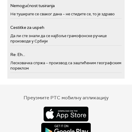
Nemogućnost tusiranja
Не туширате се сваког дана – не стидите се, то је здраво
Cestitke za uspeh
Да ли сте знали да се најбоље грамофонске ручице
производе у Србији
Re: Eh...
Лесковачка спржа – производ са заштићеним географским
пореклом
Преузмите РТС мобилну апликацију