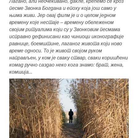
Лагано, али неочекивано, дакле, крећемо се кроз
песме Звонка Богдана и епоху која још само у
њима живи. Јер овај филм је и о целом једном
времену које нестаје – времену обележеном
својим ритуалима који су у Звонковим песмама
исправно дефинисани као чиниоци иконографије
равнице, боемштине, лаганог живота који ново
време односи. То је живот својом руком
направљен, у ком је сваку ствар, сваки коришћени
комад ручно саздао неко кога знамо: брат, жена,
комшија...