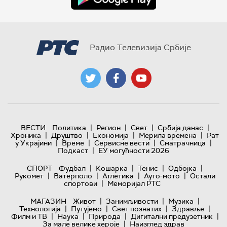
Радио Телевизија Србије
|
|
|
|
ВЕСТИ
Политика
Регион
Свет
Србија данас
|
|
|
|
Хроника
Друштво
Економија
Мерила времена
Рат
|
|
|
|
у Украјини
Време
Сервисне вести
Сматрачница
|
Подкаст
ЕУ могућности 2026
|
|
|
|
СПОРТ
Фудбал
Кошарка
Тенис
Одбојка
|
|
|
|
Рукомет
Ватерполо
Атлетика
Ауто-мото
Остали
|
спортови
Меморијал РТС
|
|
|
МАГАЗИН
Живот
Занимљивости
Музика
|
|
|
|
Технологијa
Путујемо
Свет познатих
Здравље
|
|
|
|
Филм и ТВ
Наука
Природа
Дигитални предузетник
|
За мале велике хероје
Наизглед здрав