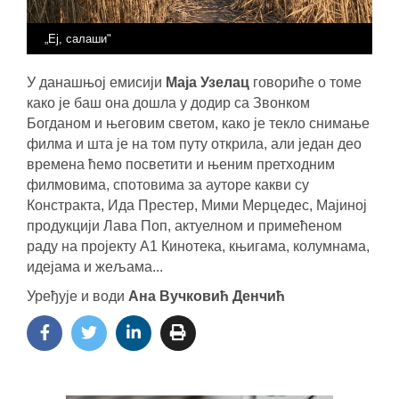
„Еј, салаши"
У данашњој емисији
Маја Узелац
говориће о томе
како је баш она дошла у додир са Звонком
Богданом и његовим светом, како је текло снимање
филма и шта је на том путу открила, али један део
времена ћемо посветити и њеним претходним
филмовима, спотовима за ауторе какви су
Констракта, Ида Престер, Мими Мерцедес, Мајиној
продукцији Лава Поп, актуелном и примећеном
раду на пројекту А1 Кинотека, књигама, колумнама,
идејама и жељама...
Уређује и води
Ана Вучковић Денчић