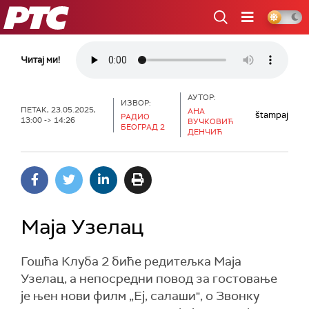
РТС
Читај ми!
АУТОР:
ИЗВОР:
ПЕТАК, 23.05.2025,
АНА
štampaj
РАДИО
13:00 -> 14:26
ВУЧКОВИЋ
БЕОГРАД 2
ДЕНЧИЋ
Маја Узелац
Гошћа Клуба 2 биће редитељка Маја
Узелац, а непосредни повод за гостовање
је њен нови филм „Еј, салаши", о Звонку