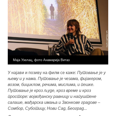
Маја Узелац, фото Анамарија Витаз
У најави и позиву на филм се каже:
Путовање је у
њему и у нама. Путовање је чезама, фијакером,
возом, бициклом, речима, мислима, и пешке.
Путовање је кроз људе, кроз време и кроз
просторе: војвођанску равницу и напуштене
салаше, мађарска имања и Звонкове градове –
Сомбор, Суботицу, Нови Сад, Београд...