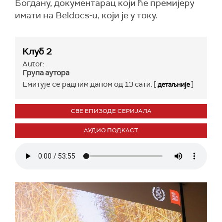
Богдану, документарац који ће премијеру
имати на Beldocs-u, који је у току.
Клуб 2
Autor:
Група аутора
Емитује се радним даном од 13 сати. [
]
детаљније
СВЕ ЕПИЗОДЕ СЕРИЈАЛА
АУДИО ПОДКАСТ