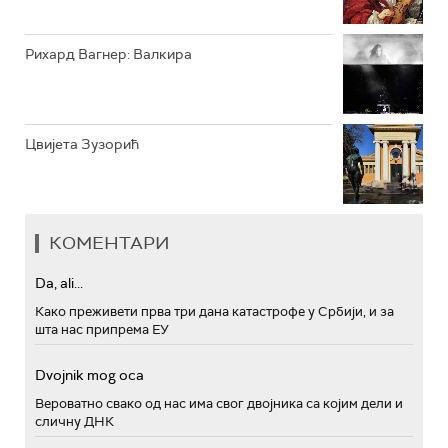
Рихард Вагнер: Валкира
Цвијета Зузорић
КОМЕНТАРИ
Da, ali...
Како преживети прва три дана катастрофе у Србији, и за
шта нас припрема ЕУ
Dvojnik mog oca
Вероватно свако од нас има свог двојника са којим дели и
сличну ДНК