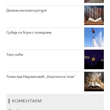
РАДИО ЏЕЗЕР
Дневни магазин културе
АРХИВ
Србија се бори с пожарима
Тихо ноћи
Томислав Маринковић: ,,Баштенске тезе”
КОМЕНТАРИ