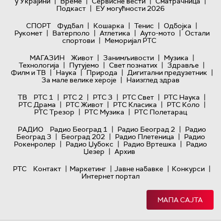
|
|
|
|
у Украјини
Време
Сервисне вести
Сматрачница
|
Подкаст
ЕУ могућности 2026
|
|
|
|
СПОРТ
Фудбал
Кошарка
Тенис
Одбојка
|
|
|
|
Рукомет
Ватерполо
Атлетика
Ауто-мото
Остали
|
спортови
Меморијал РТС
|
|
|
МАГАЗИН
Живот
Занимљивости
Музика
|
|
|
|
Технологијa
Путујемо
Свет познатих
Здравље
|
|
|
|
Филм и ТВ
Наука
Природа
Дигитални предузетник
|
За мале велике хероје
Наизглед здрав
|
|
|
|
|
ТВ
РТС 1
РТС 2
РТС 3
РТС Свет
РТС Наука
|
|
|
|
РТС Драма
РТС Живот
РТС Класика
РТС Коло
|
|
РТС Трезор
РТС Музика
РТС Полетарац
|
|
РАДИО
Радио Београд 1
Радио Београд 2
Радио
|
|
|
Београд 3
Београд 202
Радио Плетеница
Радио
|
|
|
Рокенролер
Радио Џубокс
Радио Вртешка
Радио
|
Џезер
Архив
|
|
|
|
РТС
Контакт
Маркетинг
Јавне набавке
Конкурси
Интернет портал
МАПА САЈТА