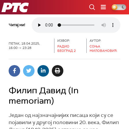
РТС
Читај ми!
ИЗВОР:
АУТОР:
ПЕТАК, 18.04.2025,
РАДИО
СОЊА
16:00 -> 23:28
БЕОГРАД 2
МИЛОВАНОВИЋ
Филип Давид (In
memoriam)
Један од најзначајнијих писаца који су се
појавили у другој половини 20. века, Филип