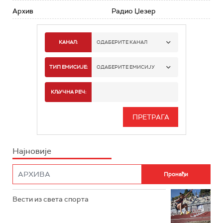
Архив
Радио Џезер
КАНАЛ:
ОДАБЕРИТЕ КАНАЛ
РАДИО БЕОГРАД 1
ТИП ЕМИСИЈЕ:
ОДАБЕРИТЕ ЕМИСИЈУ
РАДИО БЕОГРАД 2
СПОРТ
КЉУЧНА РЕЧ:
РАДИО БЕОГРАД 3
СЕРИЈА
БЕОГРАД 202
ИНФО
Најновије
РАДИО ПЛЕТЕНИЦА
ФИЛМ
РАДИО РОКЕНРОЛЕР
РАДИО ЏУБОКС
Вести из света спорта
РАДИО ВРТЕШКА