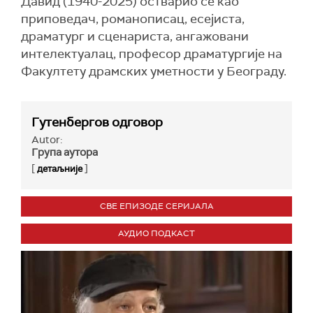
Давид (1940-2025) остварио се као
приповедач, романописац, есејиста,
драматург и сценариста, ангажовани
интелектуaлац, професор драматургије на
Факултету драмских уметности у Београду.
Гутенбергов одговор
Autor:
Група аутора
[
]
детаљније
СВЕ ЕПИЗОДЕ СЕРИЈАЛА
АУДИО ПОДКАСТ