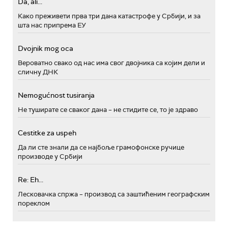
Da, ali...
Како преживети прва три дана катастрофе у Србији, и за
шта нас припрема ЕУ
Dvojnik mog oca
Вероватно свако од нас има свог двојника са којим дели и
сличну ДНК
Nemogućnost tusiranja
Не туширате се сваког дана – не стидите се, то је здраво
Cestitke za uspeh
Да ли сте знали да се најбоље грамофонске ручице
производе у Србији
Re: Eh...
Лесковачка спржа – производ са заштићеним географским
пореклом