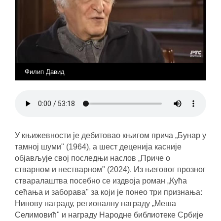
Филип Давид
У књижевности је дебитовао књигом прича „Бунар у
тамној шуми" (1964), а шест деценија касније
објављује свој последњи наслов „Приче о
стварном и нестварном" (2024). Из његовог прозног
стваралаштва посебно се издвоја роман „Кућа
сећања и заборава" за који је понео три признања:
Нинову награду, регионалну награду „Меша
Селимовић" и награду Народне библиотеке Србије