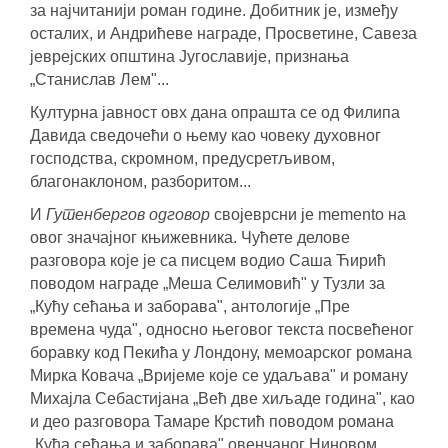
за најчитанији роман године. Добитник је, између
осталих, и Андрићеве награде, Просветине, Савеза
јеврејских општина Југославије, признања
„Станислав Лем"...
Културна јавност овх дана опрашта се од Филипа
Давида сведочећи о њему као човеку духовног
господства, скромном, предусретљивом,
благонаклоном, разборитом...
И
Гутенбергов одговор
својеврсни је memento на
овог значајног књижевника. Чућете делове
разговора које је са писцем водио Саша Ћирић
поводом награде „Меша Селимовић" у Тузли за
„Кућу сећања и заборава", антологије „Пре
времена чуда", односно његовог текста посвећеног
боравку код Пекића у Лондону, мемоарског романа
Мирка Ковача „Вријеме које се удаљава" и роману
Михајла Себастијана „Већ две хиљаде година", као
и део разговора Тамаре Крстић поводом романа
„Кућа сећања и заборава" овенчаног Ниновом