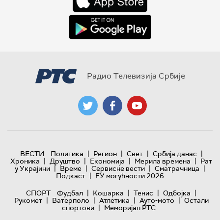
Радио Телевизија Србије
|
|
|
|
ВЕСТИ
Политика
Регион
Свет
Србија данас
|
|
|
|
Хроника
Друштво
Економија
Мерила времена
Рат
|
|
|
|
у Украјини
Време
Сервисне вести
Сматрачница
|
Подкаст
ЕУ могућности 2026
|
|
|
|
СПОРТ
Фудбал
Кошарка
Тенис
Одбојка
|
|
|
|
Рукомет
Ватерполо
Атлетика
Ауто-мото
Остали
|
спортови
Меморијал РТС