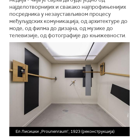
најделотворнијих и свакако најпрофињенијих
посредника у незаустављивом процесу
међуљудских комуникација; од архитектуре до
моде, од филма до дизајна, од музике до
телевизије, од фотографије до књижевности.
Ел Лисицки „Prounenraum”, 1923 (реконструкција)