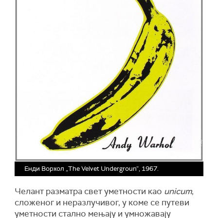
Енди Ворхол „The Velvet Undergroun”, 1967.
Челант разматра свет уметности као
unicum
,
сложеног и неразлучивог, у коме се путеви
уметности стално мењају и умножавају