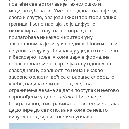
пратећи све вртоглавије технолошко и
медијско убрзање. Уметност данас настаје од
свега и свугде, без језичких и територијалних
граница. Њено настајање је дифузно,
мимикрија апсолутна, не мора да се
прилагођава никаквом критеријуму
заснованом на језику и средини. Нови изрази
се уопштавају и уобличавају у једно отворено
и бескрајно поље, у коме царује формална
нераспознатљивост артефакта у односу на
свакодневну реалност, те нема никакве
засебне области, већ се стварање слободно
креће, надилазећи све поделе, сва
ограничења везана за дати поступак и његово
спровођење у дело -
artmix
. Ширење је
безгранично, а истраживање растегљиво, тако
да допире до свих поља на коме се нешто
визуелно одвија и с нечим суочава.