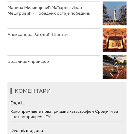
Марина Миливојевић Мађарев: Иван
Мештровић – Победник остаје победник
Александра Јагодић: Шаптач
Брзалице - први део
КОМЕНТАРИ
Da, ali...
Како преживети прва три дана катастрофе у Србији, и за
шта нас припрема ЕУ
Dvojnik mog oca