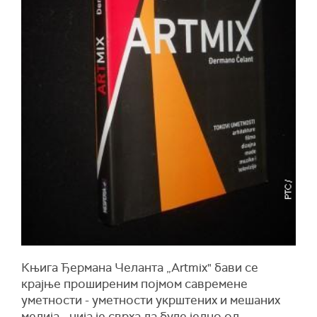
Књига Ђермана Челанта „Artmix" бави се
крајње проширеним појмом савремене
уметности - уметности укрштених и мешаних
медија - чија је сврха да буде једно од