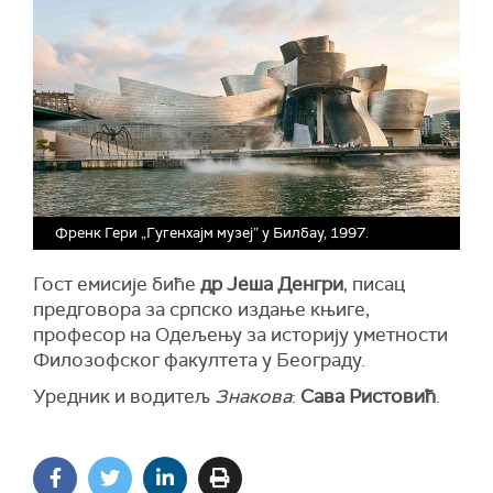
Френк Гери „Гугенхајм музеј” у Билбау, 1997.
Гост емисије биће
др Јеша Денгри
, писац
предговора за српско издање књиге,
професор на Одељењу за историју уметности
Филозофског факултета у Београду.
Уредник и водитељ
Знакова
:
Сава Ристовић
.