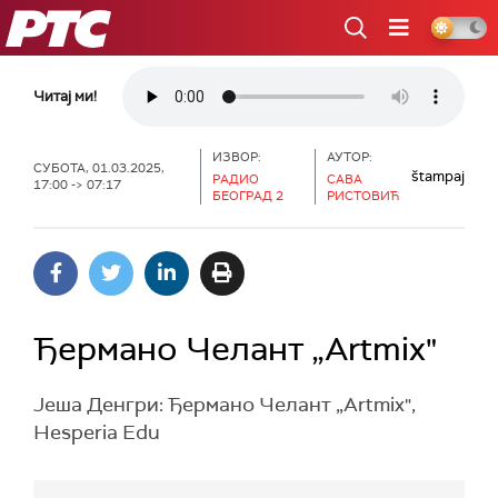
РТС
Читај ми!
ИЗВОР:
АУТОР:
СУБОТА, 01.03.2025,
štampaj
РАДИО
САВА
17:00 -> 07:17
БЕОГРАД 2
РИСТОВИЋ
Ђермано Челант „Artmix"
Јеша Денгри: Ђермано Челант „Artmix",
Hesperia Edu