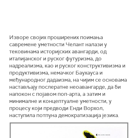
Изворе својих проширених поимања
савремене уметности Челант налази у
тековинама историјских авангарди, од
италијанског и руског футуризма, до
надреализма, као и руског конструктивизма и
продуктивизма, немачког Баухауса и
међународног дадаизма, на чијим се основама
настављају послератне неоавангарде, да би
напокон с појавом поп-арта, а затим и
минималне и концептуалне уметности, у
процесу који предводи Енди Ворхол,
наступила потпуна демократизација језика.