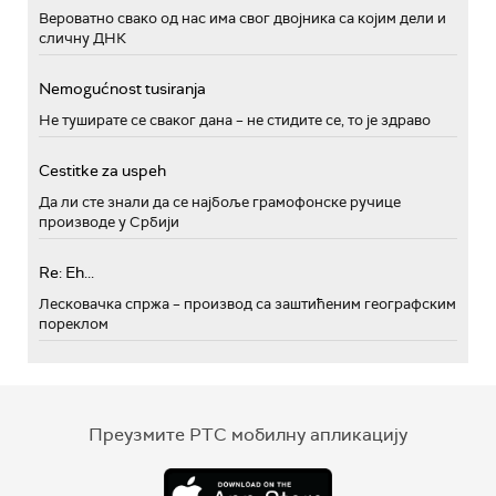
Вероватно свако од нас има свог двојника са којим дели и
сличну ДНК
Nemogućnost tusiranja
Не туширате се сваког дана – не стидите се, то је здраво
Cestitke za uspeh
Да ли сте знали да се најбоље грамофонске ручице
производе у Србији
Re: Eh...
Лесковачка спржа – производ са заштићеним географским
пореклом
Преузмите РТС мобилну апликацију