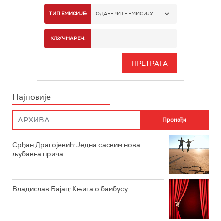
РАДИО БЕОГРАД 1
ТИП ЕМИСИЈЕ:
ОДАБЕРИТЕ ЕМИСИЈУ
РАДИО БЕОГРАД 2
СПОРТ
КЉУЧНА РЕЧ:
РАДИО БЕОГРАД 3
СЕРИЈА
БЕОГРАД 202
ИНФО
Најновије
РАДИО ПЛЕТЕНИЦА
ФИЛМ
РАДИО РОКЕНРОЛЕР
РАДИО ЏУБОКС
Срђан Драгојевић: Једна сасвим нова
љубавна прича
РАДИО ВРТЕШКА
РАДИО ЏЕЗЕР
Владислав Бајац: Књига о бамбусу
АРХИВ