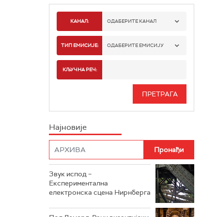
КАНАЛ:
ОДАБЕРИТЕ КАНАЛ
РАДИО БЕОГРАД 1
ТИП ЕМИСИЈЕ:
ОДАБЕРИТЕ ЕМИСИЈУ
РАДИО БЕОГРАД 2
СПОРТ
КЉУЧНА РЕЧ:
РАДИО БЕОГРАД 3
СЕРИЈА
БЕОГРАД 202
ИНФО
Најновије
РАДИО ПЛЕТЕНИЦА
ФИЛМ
РАДИО РОКЕНРОЛЕР
РАДИО ЏУБОКС
Звук испод –
Експериментална
РАДИО ВРТЕШКА
електронска сцена Нирнберга
РАДИО ЏЕЗЕР