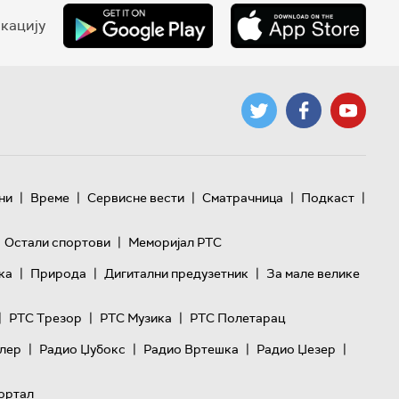
кацију
|
|
|
|
|
ни
Време
Сервисне вести
Сматрачница
Подкаст
|
Остали спортови
Меморијал РТС
|
|
|
ка
Природа
Дигитални предузетник
За мале велике
|
|
|
РТС Трезор
РТС Музика
РТС Полетарац
|
|
|
|
лер
Радио Џубокс
Радио Вртешка
Радио Џезер
ортал