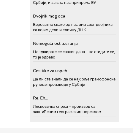
Србији, и за шта нас припрема ЕУ
Dvojnik mog oca
Вероватно свако од нас има свог двојника
са којим дели и сличну ДНК
Nemogućnost tusiranja
Не туширате се сваког дана – не стидите се,
то је здраво
Cestitke za uspeh
Да ли сте знали да се најбоље грамофонске
ручице производе у Србији
Re: Eh...
Лесковачка спржа – производ са
заштићеним географским пореклом