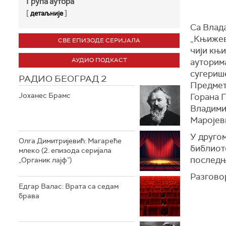
Група аутора
[
]
детаљније
Са Влад
„Књижевн
СВЕ ЕПИЗОДЕ СЕРИЈАЛА
чији књи
АУДИО ПОДКАСТ
ауторим
сугериш
РАДИО БЕОГРАД 2
Предмет
Јоханес Брамс
Горана 
Владими
Маројев
У друго
Олга Димитријевић: Магареће
библиот
млеко (2. епизода серијала
последњ
„Органик лајф”)
Разгово
Едгар Валас: Врата са седам
брава