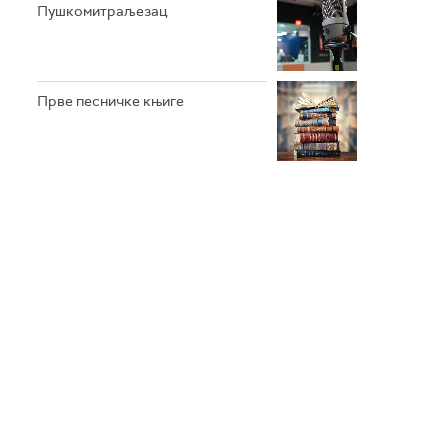
Пушкомитраљезац
Прве песничке књиге