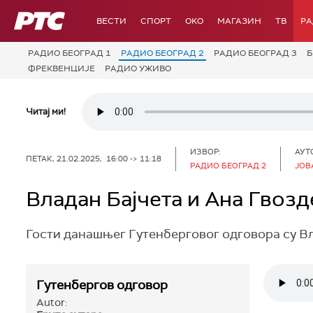
РТС
ВЕСТИ
СПОРТ
OKO
МАГАЗИН
ТВ
Р
РАДИО БЕОГРАД 1
РАДИО БЕОГРАД 2
РАДИО БЕОГРАД 3
Б
ФРЕКВЕНЦИЈЕ
РАДИО УЖИВО
Читај ми!
ИЗВОР:
АУТ
ПЕТАК, 21.02.2025, 16:00 -> 11:18
РАДИО БЕОГРАД 2
ЈОВ
Владан Бајчета и Ана Гвоз
Гости данашњег Гутенберговог одговора су В
Гутенбергов одговор
Autor: