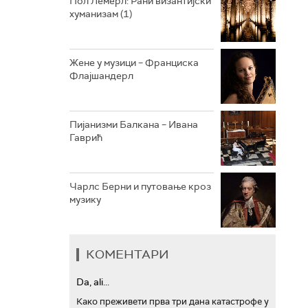
Пол Лемерл: Рани византијски
хуманизам (1)
АРХИВ
Жене у музици – Франциска
Флајшандерл
Пијанизми Балкана – Ивана
Гаврић
Чарлс Берни и путовање кроз
музику
КОМЕНТАРИ
Da, ali...
Како преживети прва три дана катастрофе у