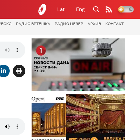
Lat
Eng
УБОКС
РАДИО ВРТЕШКА
РАДИО ЏЕЗЕР
АРХИВ
КОНТАКТ