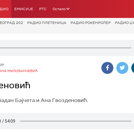
АДИО
ЕМИСИЈЕ
РТС
Остало
ЕОГРАД 202
РАДИО ПЛЕТЕНИЦА
РАДИО РОКЕНРОЛЕР
РАДИО Џ
ОР:
АНА МИЛОВАНЧЕВИЋ
деновић
ладан Бајчета и Ана Гвозденовић.