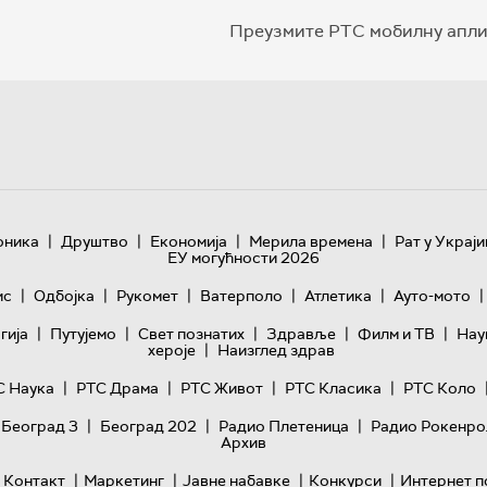
Преузмите РТС мобилну апли
|
|
|
|
оника
Друштво
Економија
Мерила времена
Рат у Украји
ЕУ могућности 2026
|
|
|
|
|
|
ис
Одбојка
Рукомет
Ватерполо
Атлетика
Ауто-мото
|
|
|
|
|
гијa
Путујемо
Свет познатих
Здравље
Филм и ТВ
Нау
|
хероје
Наизглед здрав
|
|
|
|
С Наука
РТС Драма
РТС Живот
РТС Класика
РТС Коло
|
|
|
 Београд 3
Београд 202
Радио Плетеница
Радио Рокенро
Архив
|
|
|
|
Контакт
Маркетинг
Јавне набавке
Конкурси
Интернет п