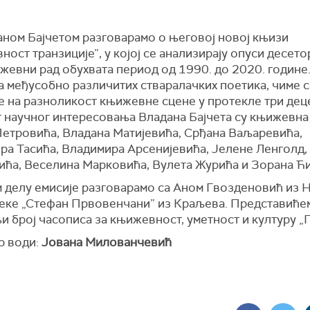
аном Бајчетом разговарамо о његовој новој књизи
ост транзиције”, у којој се анализирају опуси десет
жевни рад обухвата период од 1990. до 2020. године. 
а међусобно различитих стваралачких поетика, чиме 
е на разноликост књижевне сцене у протекле три деце
 научног интересовања Владана Бајчета су књижевна 
Петровића, Владана Матијевића, Срђана Ваљаревића,
ра Тасића, Владимира Арсенијевића, Јелене Ленголд,
ића, Веселина Марковића, Вулета Журића и Зорана Ћ
м делу емисије разговарамо са Аном Гвозденовић из 
еке „Стефан Првовенчани” из Краљева. Представиће
и број часописа за књижевност, уметност и културу „
р води:
Јована Милованчевић