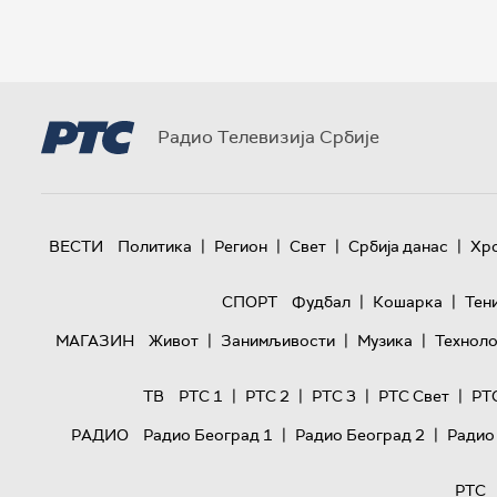
Радио Телевизија Србије
|
|
|
|
ВЕСТИ
Политика
Регион
Свет
Србија данас
Хр
|
|
СПОРТ
Фудбал
Кошарка
Тен
|
|
|
МАГАЗИН
Живот
Занимљивости
Музика
Техноло
|
|
|
|
ТВ
РТС 1
РТС 2
РТС 3
РТС Свет
РТ
|
|
РАДИО
Радио Београд 1
Радио Београд 2
Радио
РТС