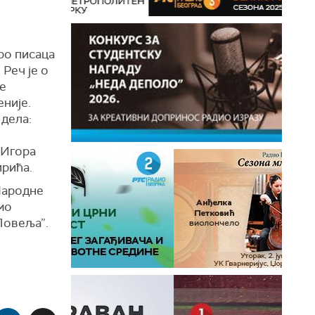
оро писаца
Реч је о
се
није.
дела:
 Игора
ирића.
Народне
мо
Повеља”.